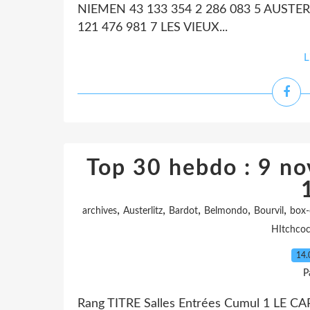
NIEMEN 43 133 354 2 286 083 5 AUSTERL
121 476 981 7 LES VIEUX...
L
Top 30 hebdo : 9 n
,
,
,
,
,
archives
Austerlitz
Bardot
Belmondo
Bourvil
box-
HItchco
14.
P
Rang TITRE Salles Entrées Cumul 1 LE 