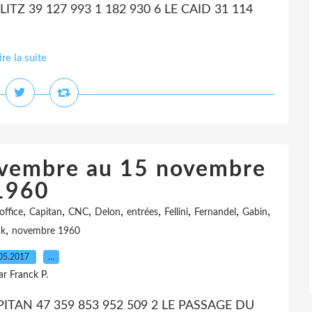
ITZ 39 127 993 1 182 930 6 LE CAID 31 114
ire la suite
ovembre au 15 novembre
1960
,
,
,
,
,
,
,
,
office
Capitan
CNC
Delon
entrées
Fellini
Fernandel
Gabin
,
ck
novembre 1960
05.2017
…
ar Franck P.
CAPITAN 47 359 853 952 509 2 LE PASSAGE DU