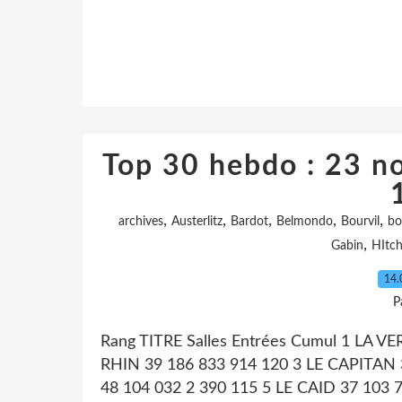
Top 30 hebdo : 23 
,
,
,
,
,
archives
Austerlitz
Bardot
Belmondo
Bourvil
bo
,
Gabin
HItc
14.
P
Rang TITRE Salles Entrées Cumul 1 LA V
RHIN 39 186 833 914 120 3 LE CAPITA
48 104 032 2 390 115 5 LE CAID 37 10