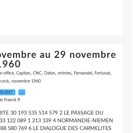
novembre au 29 novembre
1960
,
,
,
,
,
,
,
x-office
Capitan
CNC
Delon
entrées
Fernandel
Fortunat
,
hcock
novembre 1960
05.2017
…
ar Franck P.
ERITE 30 193 535 514 579 2 LE PASSAGE DU
N 33 122 089 1 213 339 4 NORMANDIE-NIEMEN
3 788 580 769 6 LE DIALOGUE DES CARMELITES