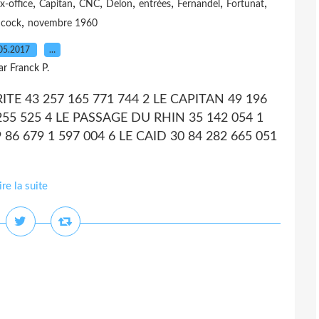
,
,
,
,
,
,
,
x-office
Capitan
CNC
Delon
entrées
Fernandel
Fortunat
,
hcock
novembre 1960
05.2017
…
ar Franck P.
ERITE 43 257 165 771 744 2 LE CAPITAN 49 196
255 525 4 LE PASSAGE DU RHIN 35 142 054 1
86 679 1 597 004 6 LE CAID 30 84 282 665 051
ire la suite