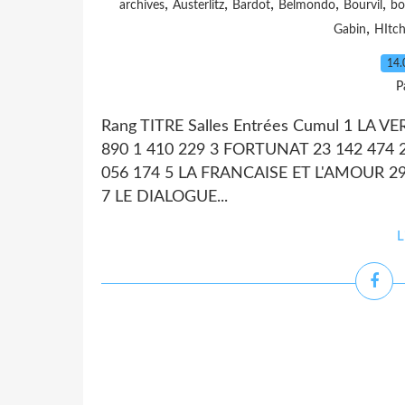
,
,
,
,
,
archives
Austerlitz
Bardot
Belmondo
Bourvil
bo
,
Gabin
HItc
14.
P
Rang TITRE Salles Entrées Cumul 1 LA V
890 1 410 229 3 FORTUNAT 23 142 474 
056 174 5 LA FRANCAISE ET L'AMOUR 29 
7 LE DIALOGUE...
L