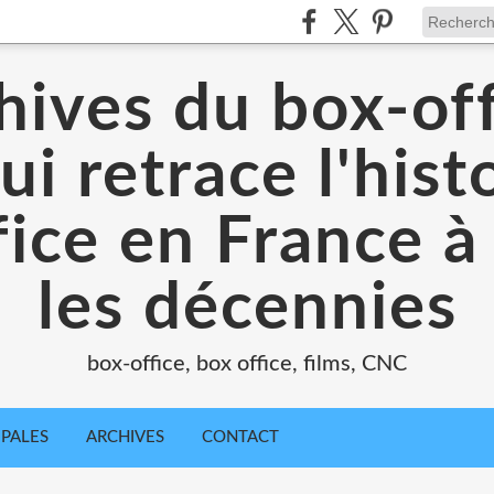
hives du box-off
ui retrace l'hist
ice en France à
les décennies
box-office, box office, films, CNC
IPALES
ARCHIVES
CONTACT