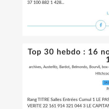
37 100 882 1 428...
L
Top 30 hebdo : 16 
,
,
,
,
,
archives
Austerlitz
Bardot
Belmondo
Bourvil
box-
HItchco
14.
P
Rang TITRE Salles Entrées Cumul 1 LE P
VERITE 22 161 914 321 044 3 LE CAPIT