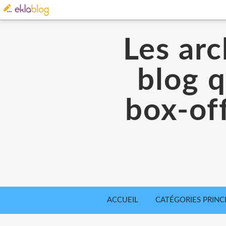
Les arc
blog q
box-off
ACCUEIL
CATÉGORIES PRINC