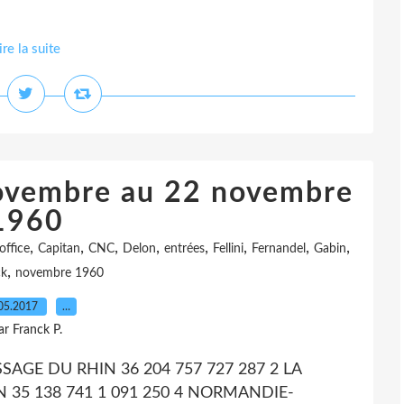
ire la suite
novembre au 22 novembre
1960
,
,
,
,
,
,
,
,
office
Capitan
CNC
Delon
entrées
Fellini
Fernandel
Gabin
,
ck
novembre 1960
05.2017
…
ar Franck P.
ASSAGE DU RHIN 36 204 757 727 287 2 LA
AN 35 138 741 1 091 250 4 NORMANDIE-