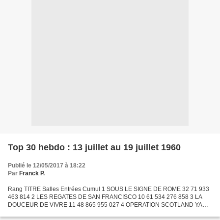
Top 30 hebdo : 13 juillet au 19 juillet 1960
Publié le 12/05/2017 à 18:22
Par
Franck P.
Rang TITRE Salles Entrées Cumul 1 SOUS LE SIGNE DE ROME 32 71 933
463 814 2 LES REGATES DE SAN FRANCISCO 10 61 534 276 858 3 LA
DOUCEUR DE VIVRE 11 48 865 955 027 4 OPERATION SCOTLAND YARD
15 39 674 233 875 5 QUI ETAIT DONC CETTE DAME ? 8 36 502 74 282...