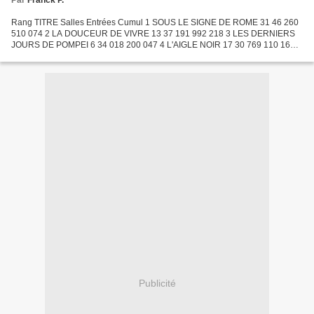
Par
Franck P.
Rang TITRE Salles Entrées Cumul 1 SOUS LE SIGNE DE ROME 31 46 260
510 074 2 LA DOUCEUR DE VIVRE 13 37 191 992 218 3 LES DERNIERS
JOURS DE POMPEI 6 34 018 200 047 4 L'AIGLE NOIR 17 30 769 110 162 5
MATCH CONTRE LA MORT 15 29 868 153 591 6 LE BARON DE
L'ECLUSE...
Publicité