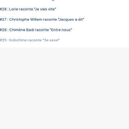
28 : Lorie raconte "Je vais vite"
#27 : Christophe Willem raconte "Jacques a dit"
#26 : Chimène Badi raconte "Entre nous"
#25 : Indochine raconte "3e sexe"
#24 : Zaho raconte "C'est chelou"
#23 : Patrick Bruel raconte "Au café des délices"
#22 : Kyo raconte "Le chemin"
#21 : Nolwenn Leroy raconte "Cassé"
#20 : Patrick Hernandez raconte "Born to be alive"
#19 : Lorie raconte "Près de moi"
#18 : Michael Jones raconte "A nos actes manqués" (avec Jean-Jacque
#17 : Khaled raconte "Aïcha"