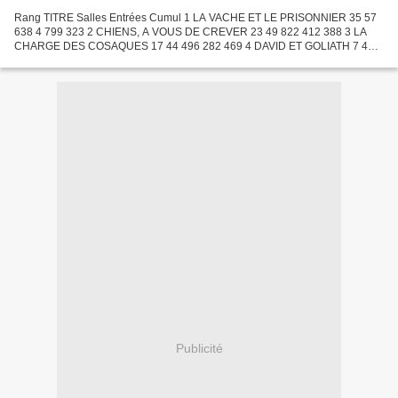
Rang TITRE Salles Entrées Cumul 1 LA VACHE ET LE PRISONNIER 35 57
638 4 799 323 2 CHIENS, A VOUS DE CREVER 23 49 822 412 388 3 LA
CHARGE DES COSAQUES 17 44 496 282 469 4 DAVID ET GOLIATH 7 42
932 71 890 5 LE VENT DE LA PLAINE 4 39 959 157 639 6 L'ENNEMI...
Publicité