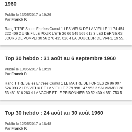
1960
Publié le 13/05/2017 à 19:26
Par
Franck P.
Rang TITRE Salles Entrées Cumul 1 LES VIEUX DE LA VIEILLE 11 74 454
222 406 2 UNE FILLE POUR L'ETE 26 66 549 569 612 3 LES DERNIERS
JOURS DE POMPEI 30 56 276 435 026 4 LA DOUCEUR DE VIVRE 19 55
445 1 239 652 5 LES LEGIONS DE CLEOPATRE 26 54 552 368 361...
Top 30 hebdo : 31 août au 6 septembre 1960
Publié le 13/05/2017 à 19:19
Par
Franck P.
Rang TITRE Salles Entrées Cumul 1 LE MAITRE DE FORGES 26 86 007
524 993 2 LES VIEUX DE LA VIEILLE 7 79 998 147 952 3 SALAMMBO 26
53 481 816 283 4 LA VACHE ET LE PRISONNIER 30 52 430 4 851 753 5
AU RISQUE DE SE PERDRE 21 51 438 1 773 384 6 LA PROIE DES...
Top 30 hebdo : 24 août au 30 août 1960
Publié le 12/05/2017 à 18:48
Par
Franck P.