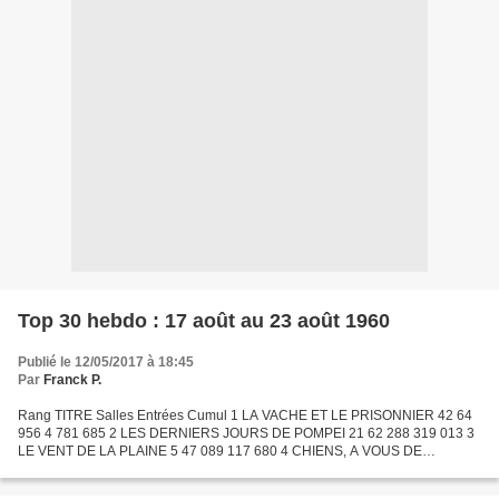
Top 30 hebdo : 17 août au 23 août 1960
Publié le 12/05/2017 à 18:45
Par
Franck P.
Rang TITRE Salles Entrées Cumul 1 LA VACHE ET LE PRISONNIER 42 64
956 4 781 685 2 LES DERNIERS JOURS DE POMPEI 21 62 288 319 013 3
LE VENT DE LA PLAINE 5 47 089 117 680 4 CHIENS, A VOUS DE
CREVER 16 45 955 362 566 5 LA DOUCEUR DE VIVRE 17 39 412 1 135...