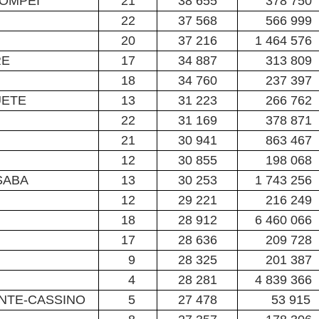
POMPEI
21
38 655
378 750
22
37 568
566 999
20
37 216
1 464 576
RE
17
34 887
313 809
18
34 760
237 397
UETE
13
31 223
266 762
22
31 169
378 871
21
30 941
863 467
12
30 855
198 068
SABA
13
30 253
1 743 256
12
29 221
216 249
18
28 912
6 460 066
17
28 636
209 728
9
28 325
201 387
4
28 281
4 839 366
NTE-CASSINO
5
27 478
53 915