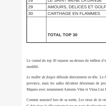
28
LE SAINT MENE LA DANSE
29
AMOURS, DELICES ET GOL
30
CARTHAGE EN FLAMMES
TOTAL TOP 30
Le cumul du top 30 repasse au-dessus du million d’e
modifié.
Le maître de forges
déboule directement en tête. Le f
province, mais les salles décident désormais de pro
Majano avec notamment Antonio Vilar et Virna Lisi fa
Comme annoncé lors de sa sortie,
Les vieux de la vie
Gabin dans le rôle principal est un gage de réussite n