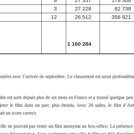
8
27 357
178 306
F
3
27 228
82 738
12
26 512
356 921
1 160 284
ntrées avec l’arrivée de septembre. Le classement est aussi profondém
ilm est sorti depuis plus de six mois en France et a tourné quelque peu
jeter le film dans un parc plus étendu. Avec 26 salles, le film d’An
it un score correct.
ille
ne pouvait pas rester un film anonyme au box-office. La présence
iveau fréquentation. Avec seulement sept salles le film est déjà deuxième