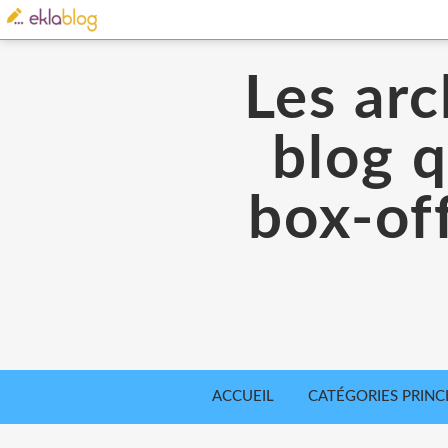
Les arc
blog q
box-off
ACCUEIL
CATÉGORIES PRINC