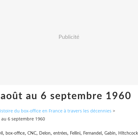
Publicité
 août au 6 septembre 1960
histoire du box-office en France à travers les décennies
>
t au 6 septembre 1960
,
,
,
,
,
,
,
,
il
box-office
CNC
Delon
entrées
Fellini
Fernandel
Gabin
HItchcock