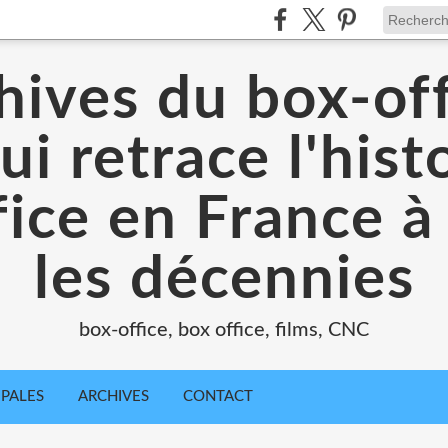
hives du box-off
ui retrace l'hist
ice en France à
les décennies
box-office, box office, films, CNC
IPALES
ARCHIVES
CONTACT