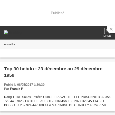
Publicité
MENU
Accueil
»
Top 30 hebdo : 23 décembre au 29 décembre
1959
Publié le 08/05/2017 à 20:30
Par
Franck P.
Rang TITRE Salles Entrées Cumul 1 LA VACHE ET LE PRISONNIER 32 356
729 441 702 2 LA BELLE AU BOIS DORMANT 30 282 632 345 114 3 LE
BOSSU 37 252 924 447 180 4 LA MARRAINE DE CHARLEY 46 245 558
800 713 5 VOULEZ-VOUS DANSER AVEC MOI ? 23 203 932 277 848 6...