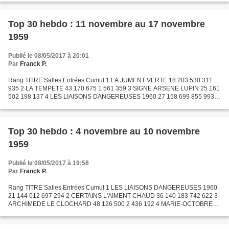
Top 30 hebdo : 11 novembre au 17 novembre
1959
Publié le 08/05/2017 à 20:01
Par
Franck P.
Rang TITRE Salles Entrées Cumul 1 LA JUMENT VERTE 18 203 530 311
935 2 LA TEMPETE 43 170 675 1 561 359 3 SIGNE ARSENE LUPIN 25 161
502 198 137 4 LES LIAISONS DANGEREUSES 1960 27 158 699 855 993 5
MAIGRET ET L'AFFAIRE SAINT-FIACRE 37 136 626 1 117 251...
Top 30 hebdo : 4 novembre au 10 novembre
1959
Publié le 08/05/2017 à 19:58
Par
Franck P.
Rang TITRE Salles Entrées Cumul 1 LES LIAISONS DANGEREUSES 1960
21 144 012 697 294 2 CERTAINS L'AIMENT CHAUD 36 140 183 742 622 3
ARCHIMEDE LE CLOCHARD 48 126 500 2 436 192 4 MARIE-OCTOBRE
45 120 353 1 529 789 5 LA MORT AUX TROUSSES 21 108 837 304 633...