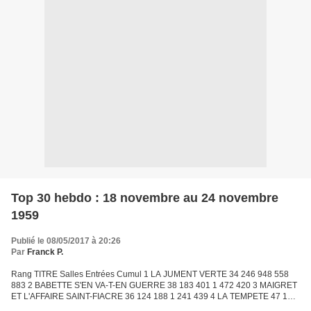
Top 30 hebdo : 18 novembre au 24 novembre
1959
Publié le 08/05/2017 à 20:26
Par
Franck P.
Rang TITRE Salles Entrées Cumul 1 LA JUMENT VERTE 34 246 948 558
883 2 BABETTE S'EN VA-T-EN GUERRE 38 183 401 1 472 420 3 MAIGRET
ET L'AFFAIRE SAINT-FIACRE 36 124 188 1 241 439 4 LA TEMPETE 47 116
048 1 677 407 5 LES DIX COMMANDEMENTS 47 105 552 5 138...