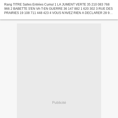
Rang TITRE Salles Entrées Cumul 1 LA JUMENT VERTE 35 210 083 768
966 2 BABETTE S'EN VA-T-EN GUERRE 36 147 882 1 620 302 3 RUE DES
PRAIRIES 19 108 711 448 423 4 VOUS N'AVEZ RIEN A DECLARER 28 95
815 758 250 5 LES LIAISONS DANGEREUSES 1960 18 92 975 1 052...
Publicité