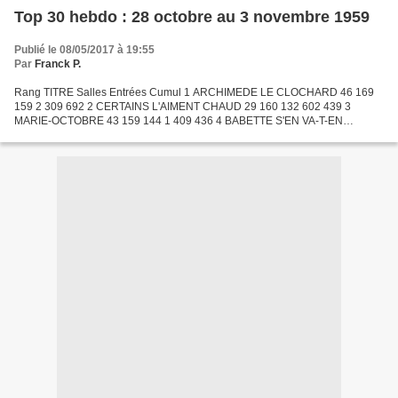
Top 30 hebdo : 28 octobre au 3 novembre 1959
Publié le 08/05/2017 à 19:55
Par
Franck P.
Rang TITRE Salles Entrées Cumul 1 ARCHIMEDE LE CLOCHARD 46 169
159 2 309 692 2 CERTAINS L'AIMENT CHAUD 29 160 132 602 439 3
MARIE-OCTOBRE 43 159 144 1 409 436 4 BABETTE S'EN VA-T-EN
GUERRE 37 155 274 1 069 149 5 LA MORT AUX TROUSSES 14 117 122
195 796...