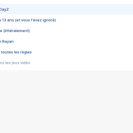
 DayZ
 a 13 ans (et vous l'avez ignoré)
e (littéralement)
im Rayan
 toutes les règles
s les jeux vidéo
us choquant de Rockstar ? - Le scandale BULLY
e plus moche de Steam
du RÊVE tourne au CAUCHEMAR
pendant 8 heures
it… à tort
umiliés par un jeu vidéo