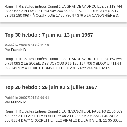
Rang TITRE Salles Entrées Cumul 1 LA GRANDE VADROUILLE 68 113 744
9 832 837 2 BLOW-UP 19 94 945 244 860 3 LE SOLEIL DES VOYOUS 14
63 192 180 898 4 À CŒUR JOIE 17 56 786 97 376 5 LA CANONNIÈRE DU
YANG TSE 25 49 769 645 779 6 TOBROUK 3 45 013 46 717 7 LE...
Top 30 hebdo : 7 juin au 13 juin 1967
Publié le 29/07/2017 à 11:19
Par
Franck P.
Rang TITRE Salles Entrées Cumul 1 LA GRANDE VADROUILLE 87 154 659
9 719 093 2 LE SOLEIL DES VOYOUS 9 69 126 117 706 3 BLOW-UP 11 64
022 149 915 4 LE VIEIL HOMME ET L'ENFANT 24 55 800 901 020 5
HOMBRE 14 52 527 142 927 6 JEU DE MASSACRE 21 48 720 236 201...
Top 30 hebdo : 26 juin au 2 juillet 1957
Publié le 29/07/2017 à 09:01
Par
Franck P.
Rang TITRE Salles Entrées Cumul 1 LA REVANCHE DE PABLITO 21 56 009
590 777 2 ET PAR ICI LA SORTIE 25 48 200 390 996 3 SISSI 27 40 341 2
355 811 4 DAVY CROCKETT ET LES PIRATES DE LA RIVIERE 11 35 305 1
663 947 5 LA LOI DU SEIGNEUR 4 30 266 83 539 6 LES...