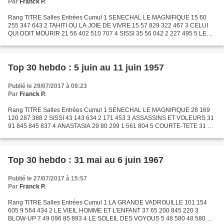
Par
Franck P.
Rang TITRE Salles Entrées Cumul 1 SENECHAL LE MAGNIFIQUE 15 60
255 347 643 2 TAHITI OU LA JOIE DE VIVRE 15 57 829 322 467 3 CELUI
QUI DOIT MOURIR 21 56 402 510 707 4 SISSI 35 56 042 2 227 495 5 LES
JEUNES ANNEES D'UNE REINE 17 54 776 607 700 6 COURTE-TETE...
Top 30 hebdo : 5 juin au 11 juin 1957
Publié le 29/07/2017 à 08:23
Par
Franck P.
Rang TITRE Salles Entrées Cumul 1 SENECHAL LE MAGNIFIQUE 28 169
120 287 388 2 SISSI 43 143 634 2 171 453 3 ASSASSINS ET VOLEURS 31
91 845 845 837 4 ANASTASIA 29 80 299 1 561 804 5 COURTE-TETE 31 74
312 998 156 6 POLICE INTERNATIONALE 6 73 900 168 823...
Top 30 hebdo : 31 mai au 6 juin 1967
Publié le 27/07/2017 à 15:57
Par
Franck P.
Rang TITRE Salles Entrées Cumul 1 LA GRANDE VADROUILLE 101 154
605 9 564 434 2 LE VIEIL HOMME ET L'ENFANT 37 65 200 845 220 3
BLOW-UP 7 49 096 85 893 4 LE SOLEIL DES VOYOUS 5 48 580 48 580 5