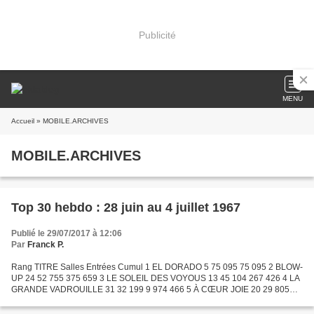
Publicité
MENU
Accueil
» MOBILE.ARCHIVES
MOBILE.ARCHIVES
Top 30 hebdo : 28 juin au 4 juillet 1967
Publié le 29/07/2017 à 12:06
Par
Franck P.
Rang TITRE Salles Entrées Cumul 1 EL DORADO 5 75 095 75 095 2 BLOW-
UP 24 52 755 375 659 3 LE SOLEIL DES VOYOUS 13 45 104 267 426 4 LA
GRANDE VADROUILLE 31 32 199 9 974 466 5 À CŒUR JOIE 20 29 805
164 137 6 LE VIEIL HOMME ET L'ENFANT 18 28 332 1 000 017...