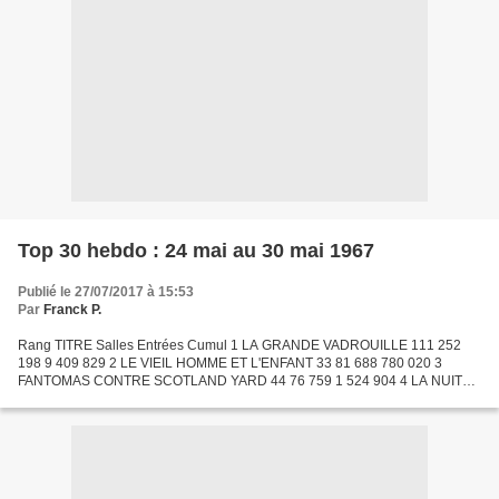
Top 30 hebdo : 24 mai au 30 mai 1967
Publié le 27/07/2017 à 15:53
Par
Franck P.
Rang TITRE Salles Entrées Cumul 1 LA GRANDE VADROUILLE 111 252
198 9 409 829 2 LE VIEIL HOMME ET L'ENFANT 33 81 688 780 020 3
FANTOMAS CONTRE SCOTLAND YARD 44 76 759 1 524 904 4 LA NUIT
DES GENERAUX 29 57 532 649 686 5 BANG BANG 28 48 614 761 245 6
JEU...