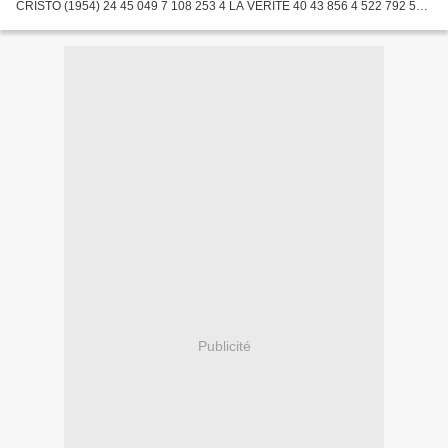
CRISTO (1954) 24 45 049 7 108 253 4 LA VERITE 40 43 856 4 522 792 5
EXODUS 12 40 057 346 224 6 LE CAVE SE REBIFFE 13 35 421...
Publicité