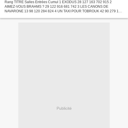
Rang TITRE Salles Entrées Cumul 1 EXODUS 28 127 163 702 915 2
AIMEZ-VOUS BRAHMS ? 29 122 916 681 742 3 LES CANONS DE
NAVARONE 13 98 120 284 824 4 UN TAXI POUR TOBROUK 42 90 279 1
537 406 5 LA BRIDE SUR LE COU 33 79 191 1 600 804 6 LA CIOCIARA 21
72 007...
Publicité