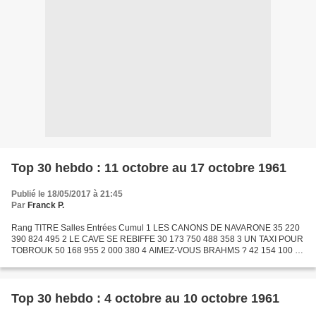
Top 30 hebdo : 11 octobre au 17 octobre 1961
Publié le 18/05/2017 à 21:45
Par
Franck P.
Rang TITRE Salles Entrées Cumul 1 LES CANONS DE NAVARONE 35 220
390 824 495 2 LE CAVE SE REBIFFE 30 173 750 488 358 3 UN TAXI POUR
TOBROUK 50 168 955 2 000 380 4 AIMEZ-VOUS BRAHMS ? 42 154 100 1
085 168 5 LE PRESIDENT 46 97 894 1 998 955 6 EXODUS 24 89...
Top 30 hebdo : 4 octobre au 10 octobre 1961