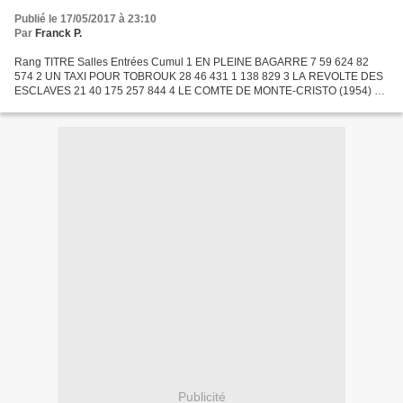
Publié le 17/05/2017 à 23:10
Par
Franck P.
Rang TITRE Salles Entrées Cumul 1 EN PLEINE BAGARRE 7 59 624 82
574 2 UN TAXI POUR TOBROUK 28 46 431 1 138 829 3 LA REVOLTE DES
ESCLAVES 21 40 175 257 844 4 LE COMTE DE MONTE-CRISTO (1954) 19
35 448 7 143 701 5 LA VERITE 34 35 443 4 558 235 6 KAPO 13...
Publicité