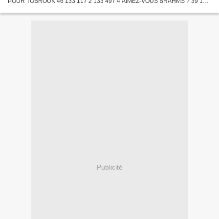
POUR TOBROUK 46 133 117 2 133 497 4 AIMEZ-VOUS BRAHMS ? 39 113
494 1 198 662 5 EXODUS 26 103 899 1 126 002 6 LE PRESIDENT 27...
Publicité