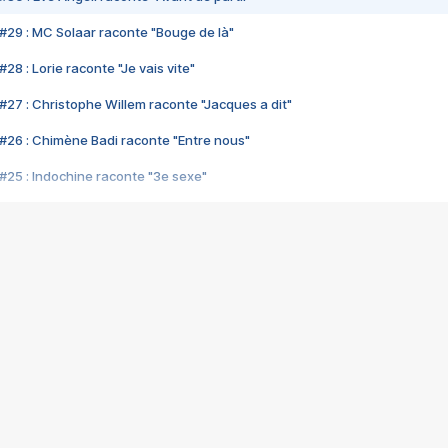
#29 : MC Solaar raconte "Bouge de là"
28 : Lorie raconte "Je vais vite"
#27 : Christophe Willem raconte "Jacques a dit"
#26 : Chimène Badi raconte "Entre nous"
#25 : Indochine raconte "3e sexe"
#24 : Zaho raconte "C'est chelou"
#23 : Patrick Bruel raconte "Au café des délices"
#22 : Kyo raconte "Le chemin"
#21 : Nolwenn Leroy raconte "Cassé"
#20 : Patrick Hernandez raconte "Born to be alive"
#19 : Lorie raconte "Près de moi"
#18 : Michael Jones raconte "A nos actes manqués" (avec Jean-Jacque