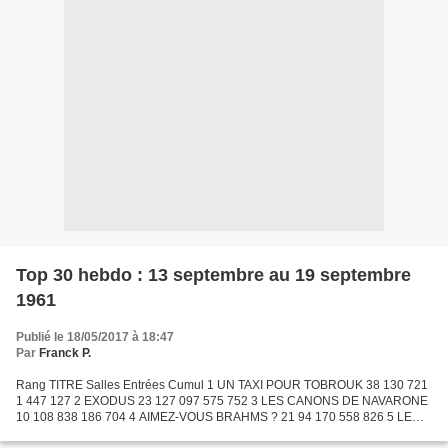
Top 30 hebdo : 13 septembre au 19 septembre
1961
Publié le 18/05/2017 à 18:47
Par
Franck P.
Rang TITRE Salles Entrées Cumul 1 UN TAXI POUR TOBROUK 38 130 721
1 447 127 2 EXODUS 23 127 097 575 752 3 LES CANONS DE NAVARONE
10 108 838 186 704 4 AIMEZ-VOUS BRAHMS ? 21 94 170 558 826 5 LE
MONOCLE NOIR 14 80 665 152 650 6 LA BRIDE SUR LE COU 39 78...