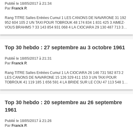
Publié le 18/05/2017 à 21:34
Par
Franck P.
Rang TITRE Salles Entrées Cumul 1 LES CANONS DE NAVARONE 31 192
952 604 105 2 UN TAXI POUR TOBROUK 48 174 834 1 831 425 3 AIMEZ-
VOUS BRAHMS ? 33 143 854 931 068 4 LA CIOCIARA 29 130 487 713 360
5 EXODUS 25 117 033 932 986 6 LA BRIDE SUR LE COU 55 106...
Top 30 hebdo : 27 septembre au 3 octobre 1961
Publié le 18/05/2017 à 21:31
Par
Franck P.
Rang TITRE Salles Entrées Cumul 1 LA CIOCIARA 26 146 731 582 873 2
LES CANONS DE NAVARONE 15 126 329 411 153 3 UN TAXI POUR
TOBROUK 41 119 185 1 656 591 4 LA BRIDE SUR LE COU 47 113 548 1
714 352 5 EXODUS 23 113 038 815 953 6 AIMEZ-VOUS BRAHMS ? 30
105...
Top 30 hebdo : 20 septembre au 26 septembre
1961
Publié le 18/05/2017 à 21:26
Par
Franck P.