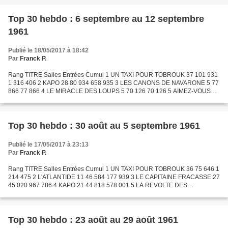
Top 30 hebdo : 6 septembre au 12 septembre
1961
Publié le 18/05/2017 à 18:42
Par
Franck P.
Rang TITRE Salles Entrées Cumul 1 UN TAXI POUR TOBROUK 37 101 931
1 316 406 2 KAPO 28 80 934 658 935 3 LES CANONS DE NAVARONE 5 77
866 77 866 4 LE MIRACLE DES LOUPS 5 70 126 70 126 5 AIMEZ-VOUS
BRAHMS ? 23 63 539 464 656 6 L'ATLANTIDE 10 56 364 234 303...
Top 30 hebdo : 30 août au 5 septembre 1961
Publié le 17/05/2017 à 23:13
Par
Franck P.
Rang TITRE Salles Entrées Cumul 1 UN TAXI POUR TOBROUK 36 75 646 1
214 475 2 L'ATLANTIDE 11 46 584 177 939 3 LE CAPITAINE FRACASSE 27
45 020 967 786 4 KAPO 21 44 818 578 001 5 LA REVOLTE DES
ESCLAVES 19 41 442 299 286 6 GORGO 13 40 187 40 983 7 LE TEMPS...
Top 30 hebdo : 23 août au 29 août 1961