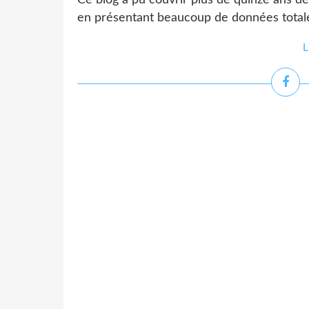
Ce blog a pu couvrir plus de quinze ans de 
en présentant beaucoup de données totale
L