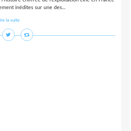
l’histoire chiffrée de l’exploitation ciné en France
ment inédites sur une des...
ire la suite