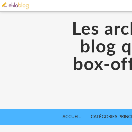
Les arc
blog q
box-off
ACCUEIL
CATÉGORIES PRINC