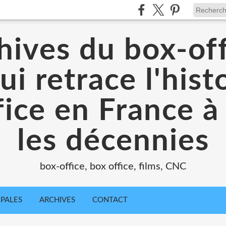
hives du box-off
ui retrace l'hist
ice en France à
les décennies
box-office, box office, films, CNC
IPALES
ARCHIVES
CONTACT