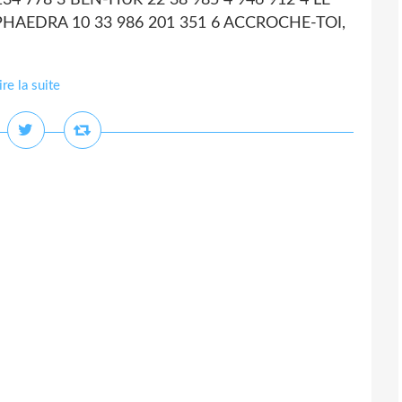
4 778 3 BEN-HUR 22 38 985 4 946 912 4 LE
 PHAEDRA 10 33 986 201 351 6 ACCROCHE-TOI,
ire la suite