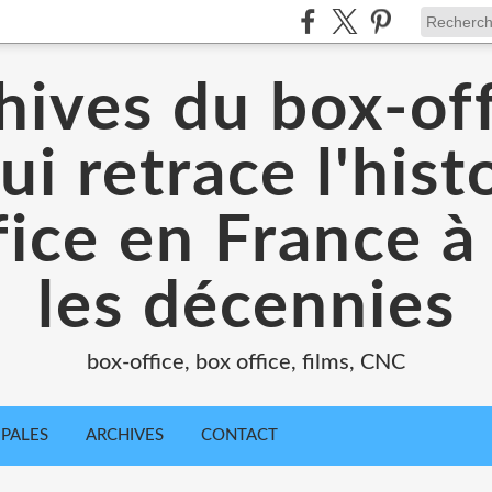
hives du box-off
ui retrace l'hist
ice en France à
les décennies
box-office, box office, films, CNC
IPALES
ARCHIVES
CONTACT