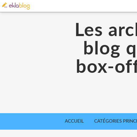
Les arc
blog q
box-off
ACCUEIL
CATÉGORIES PRINC