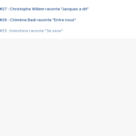
#27 : Christophe Willem raconte "Jacques a dit"
#26 : Chimène Badi raconte "Entre nous"
#25 : Indochine raconte "3e sexe"
#24 : Zaho raconte "C'est chelou"
#23 : Patrick Bruel raconte "Au café des délices"
#22 : Kyo raconte "Le chemin"
#21 : Nolwenn Leroy raconte "Cassé"
#20 : Patrick Hernandez raconte "Born to be alive"
#19 : Lorie raconte "Près de moi"
#18 : Michael Jones raconte "A nos actes manqués" (avec Jean-Jacque
#17 : Khaled raconte "Aïcha"
#16 : Corneille raconte "Parce qu'on vient de loin"