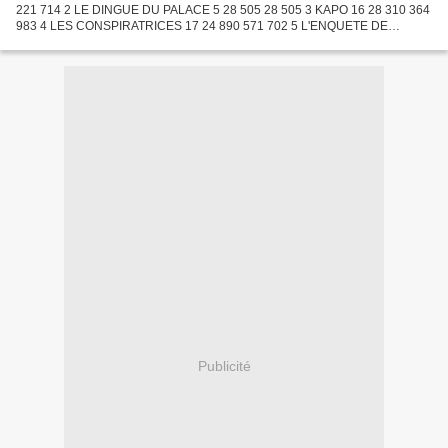
221 714 2 LE DINGUE DU PALACE 5 28 505 28 505 3 KAPO 16 28 310 364
983 4 LES CONSPIRATRICES 17 24 890 571 702 5 L'ENQUETE DE
L'INSPECTEUR MORGAN 17 24 664 298 989 6 CAPITAINE MORGAN 4
23...
Publicité