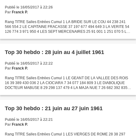
Publié le 16/05/2017 à 22:26
Par
Franck P.
Rang TITRE Salles Entrées Cumul 1 LA BRIDE SUR LE COU 44 238 241
566 554 2 LE CAPITAINE FRACASSE 37 197 677 494 649 3 LA VERITE 54
126 774 3 971 950 4 LES SEPT MERCENAIRES 25 91 001 1 251 070 5 LA
PRINCESSE DE CLEVES 27 83 048 1 005 285 6 LE PRESIDENT...
Top 30 hebdo : 28 juin au 4 juillet 1961
Publié le 16/05/2017 à 22:22
Par
Franck P.
Rang TITRE Salles Entrées Cumul 1 LE GEANT DE LA VALLEE DES ROIS
16 39 389 430 036 2 LA CIOCIARA 7 34 077 184 809 3 LE DIABOLIQUE
DOCTEUR MABUSE 8 29 298 137 479 4 LA MAJA NUE 7 26 682 392 835 5
LES CONSPIRATRICES 27 23 883 595 585 6 LE COMTE DE MONTE-
CRISTO...
Top 30 hebdo : 21 juin au 27 juin 1961
Publié le 16/05/2017 à 22:21
Par
Franck P.
Rang TITRE Salles Entrées Cumul 1 LES VIERGES DE ROME 28 38 297