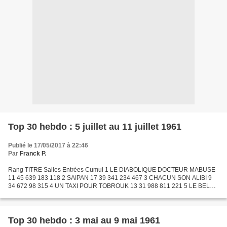
Top 30 hebdo : 5 juillet au 11 juillet 1961
Publié le 17/05/2017 à 22:46
Par
Franck P.
Rang TITRE Salles Entrées Cumul 1 LE DIABOLIQUE DOCTEUR MABUSE
11 45 639 183 118 2 SAIPAN 17 39 341 234 467 3 CHACUN SON ALIBI 9
34 672 98 315 4 UN TAXI POUR TOBROUK 13 31 988 811 221 5 LE BEL
ANTONIO 3 31 419 31 419 6 LES VIERGES DE ROME 25 30 441 265...
Top 30 hebdo : 3 mai au 9 mai 1961