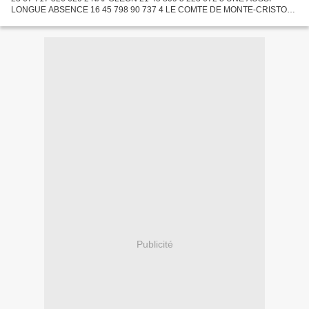
LONGUE ABSENCE 16 45 798 90 737 4 LE COMTE DE MONTE-CRISTO
(1954) 19 39 703 6 950 601 5 UN TAXI POUR TOBROUK 14 38 880 850
101...
Publicité