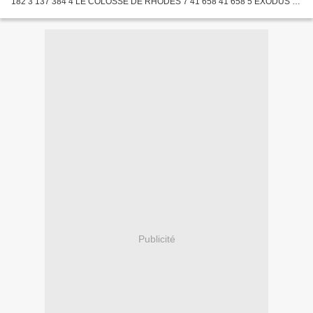
182 3 137 384 4 LE COLOSSE DE RHODES 7 41 658 41 658 5 EXODUS 11
41 469 306 167 6 UN TAXI POUR TOBROUK 25 41 339 1 029 618...
Publicité