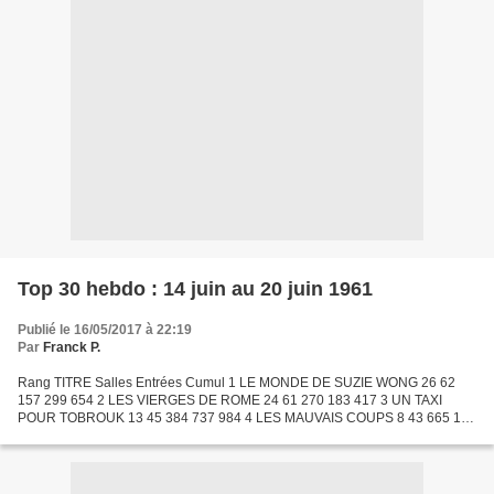
Top 30 hebdo : 14 juin au 20 juin 1961
Publié le 16/05/2017 à 22:19
Par
Franck P.
Rang TITRE Salles Entrées Cumul 1 LE MONDE DE SUZIE WONG 26 62
157 299 654 2 LES VIERGES DE ROME 24 61 270 183 417 3 UN TAXI
POUR TOBROUK 13 45 384 737 984 4 LES MAUVAIS COUPS 8 43 665 112
098 5 KAPO 16 42 049 336 673 6 LA BRIDE SUR LE COU 13 31 811 1...