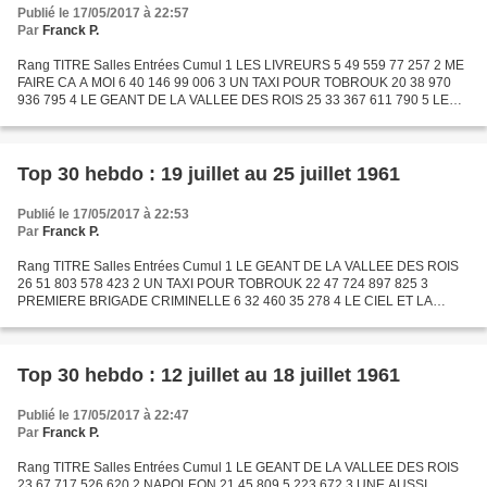
Publié le 17/05/2017 à 22:57
Par
Franck P.
Rang TITRE Salles Entrées Cumul 1 LES LIVREURS 5 49 559 77 257 2 ME
FAIRE CA A MOI 6 40 146 99 006 3 UN TAXI POUR TOBROUK 20 38 970
936 795 4 LE GEANT DE LA VALLEE DES ROIS 25 33 367 611 790 5 LE
COMTE DE MONTE-CRISTO (1954) 17 28 448 7 003 696 6 EXODUS...
Top 30 hebdo : 19 juillet au 25 juillet 1961
Publié le 17/05/2017 à 22:53
Par
Franck P.
Rang TITRE Salles Entrées Cumul 1 LE GEANT DE LA VALLEE DES ROIS
26 51 803 578 423 2 UN TAXI POUR TOBROUK 22 47 724 897 825 3
PREMIERE BRIGADE CRIMINELLE 6 32 460 35 278 4 LE CIEL ET LA
BOUE 10 32 325 181 897 5 AIMEZ-VOUS BRAHMS ? 6 29 795 236 496 6
L'HOMME...
Top 30 hebdo : 12 juillet au 18 juillet 1961
Publié le 17/05/2017 à 22:47
Par
Franck P.
Rang TITRE Salles Entrées Cumul 1 LE GEANT DE LA VALLEE DES ROIS
23 67 717 526 620 2 NAPOLEON 21 45 809 5 223 672 3 UNE AUSSI