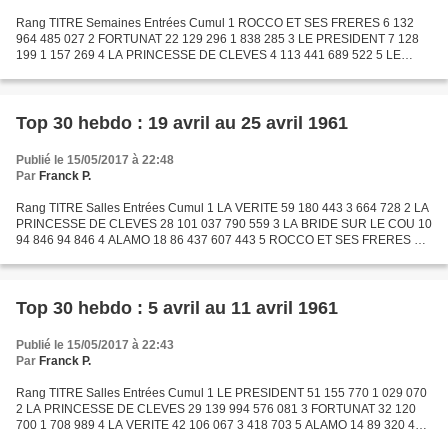
Rang TITRE Semaines Entrées Cumul 1 ROCCO ET SES FRERES 6 132
964 485 027 2 FORTUNAT 22 129 296 1 838 285 3 LE PRESIDENT 7 128
199 1 157 269 4 LA PRINCESSE DE CLEVES 4 113 441 689 522 5 LE
GRAND SAM 10 107 496 467 476 6 LES MISFITS 2 90 851 119 180 7...
Top 30 hebdo : 19 avril au 25 avril 1961
Publié le 15/05/2017 à 22:48
Par
Franck P.
Rang TITRE Salles Entrées Cumul 1 LA VERITE 59 180 443 3 664 728 2 LA
PRINCESSE DE CLEVES 28 101 037 790 559 3 LA BRIDE SUR LE COU 10
94 846 94 846 4 ALAMO 18 86 437 607 443 5 ROCCO ET SES FRERES 25
84 650 569 677 6 LE PRESIDENT 37 79 464 1 236 733 7...
Top 30 hebdo : 5 avril au 11 avril 1961
Publié le 15/05/2017 à 22:43
Par
Franck P.
Rang TITRE Salles Entrées Cumul 1 LE PRESIDENT 51 155 770 1 029 070
2 LA PRINCESSE DE CLEVES 29 139 994 576 081 3 FORTUNAT 32 120
700 1 708 989 4 LA VERITE 42 106 067 3 418 703 5 ALAMO 14 89 320 468
405 6 LE PASSAGE DU RHIN 47 82 277 2 595 586 7 LES SEPT...