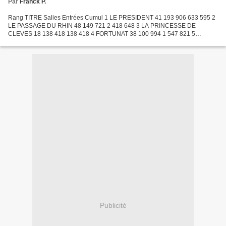
Par
Franck P.
Rang TITRE Salles Entrées Cumul 1 LE PRESIDENT 41 193 906 633 595 2
LE PASSAGE DU RHIN 48 149 721 2 418 648 3 LA PRINCESSE DE
CLEVES 18 138 418 138 418 4 FORTUNAT 38 100 994 1 547 821 5
ROCCO ET SES FRERES 14 79 666 242 343 6 ARRETEZ LES TAMBOURS
28 76...
Publicité