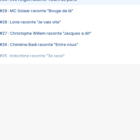
#29 : MC Solaar raconte "Bouge de là"
28 : Lorie raconte "Je vais vite"
#27 : Christophe Willem raconte "Jacques a dit"
#26 : Chimène Badi raconte "Entre nous"
#25 : Indochine raconte "3e sexe"
#24 : Zaho raconte "C'est chelou"
#23 : Patrick Bruel raconte "Au café des délices"
#22 : Kyo raconte "Le chemin"
#21 : Nolwenn Leroy raconte "Cassé"
#20 : Patrick Hernandez raconte "Born to be alive"
#19 : Lorie raconte "Près de moi"
#18 : Michael Jones raconte "A nos actes manqués" (avec Jean-Jacque