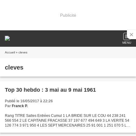
Publicité
MENU
Accueil
» cleves
cleves
Top 30 hebdo : 3 mai au 9 mai 1961
Publié le 16/05/2017 à 22:26
Par
Franck P.
Rang TITRE Salles Entrées Cumul 1 LA BRIDE SUR LE COU 44 238 241
566 554 2 LE CAPITAINE FRACASSE 37 197 677 494 649 3 LA VERITE 54
126 774 3 971 950 4 LES SEPT MERCENAIRES 25 91 001 1 251 070 5 LA
PRINCESSE DE CLEVES 27 83 048 1 005 285 6 LE PRESIDENT...