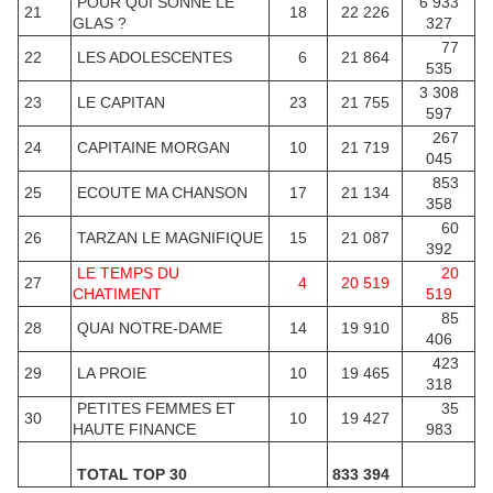
POUR QUI SONNE LE
6 933
21
18
22 226
GLAS ?
327
77
22
LES ADOLESCENTES
6
21 864
535
3 308
23
LE CAPITAN
23
21 755
597
267
24
CAPITAINE MORGAN
10
21 719
045
853
25
ECOUTE MA CHANSON
17
21 134
358
60
26
TARZAN LE MAGNIFIQUE
15
21 087
392
LE TEMPS DU
20
27
4
20 519
CHATIMENT
519
85
28
QUAI NOTRE-DAME
14
19 910
406
423
29
LA PROIE
10
19 465
318
PETITES FEMMES ET
35
30
10
19 427
HAUTE FINANCE
983
TOTAL TOP 30
833 394