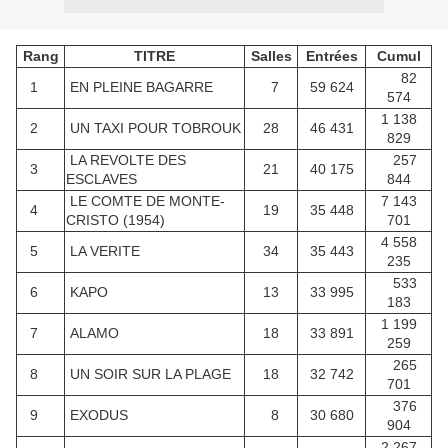
Rang
TITRE
Salles
Entrées
Cumul
82
1
EN PLEINE BAGARRE
7
59 624
574
1 138
2
UN TAXI POUR TOBROUK
28
46 431
829
LA REVOLTE DES
257
3
21
40 175
ESCLAVES
844
LE COMTE DE MONTE-
7 143
4
19
35 448
CRISTO (1954)
701
4 558
5
LA VERITE
34
35 443
235
533
6
KAPO
13
33 995
183
1 199
7
ALAMO
18
33 891
259
265
8
UN SOIR SUR LA PLAGE
18
32 742
701
376
9
EXODUS
8
30 680
904
2 267