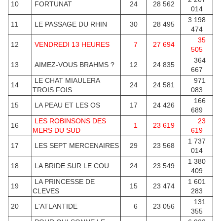
10
FORTUNAT
24
28 562
014
3 198
11
LE PASSAGE DU RHIN
30
28 495
474
35
12
VENDREDI 13 HEURES
7
27 694
505
364
13
AIMEZ-VOUS BRAHMS ?
12
24 835
667
LE CHAT MIAULERA
971
14
24
24 581
TROIS FOIS
083
166
15
LA PEAU ET LES OS
17
24 426
689
LES ROBINSONS DES
23
16
1
23 619
MERS DU SUD
619
1 737
17
LES SEPT MERCENAIRES
29
23 568
014
1 380
18
LA BRIDE SUR LE COU
24
23 549
409
LA PRINCESSE DE
1 601
19
15
23 474
CLEVES
283
131
20
L'ATLANTIDE
6
23 056
355