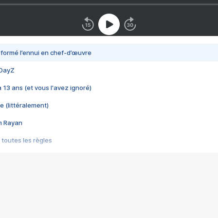
nsformé l’ennui en chef-d’œuvre
 DayZ
 a 13 ans (et vous l'avez ignoré)
e (littéralement)
im Rayan
 toutes les règles
s les jeux vidéo
us choquant de Rockstar ? - Le scandale BULLY
e plus moche de Steam
du RÊVE tourne au CAUCHEMAR