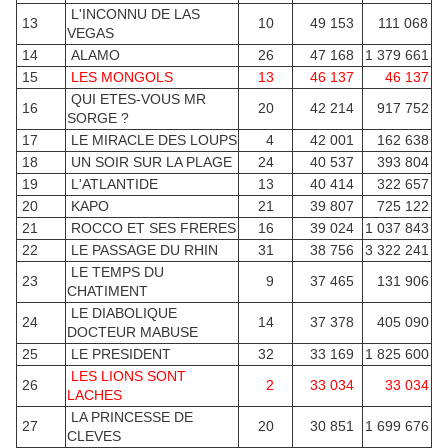
L'INCONNU DE LAS
13
10
49 153
111 068
VEGAS
14
ALAMO
26
47 168
1 379 661
15
LES MONGOLS
13
46 137
46 137
QUI ETES-VOUS MR
16
20
42 214
917 752
SORGE ?
17
LE MIRACLE DES LOUPS
4
42 001
162 638
18
UN SOIR SUR LA PLAGE
24
40 537
393 804
19
L'ATLANTIDE
13
40 414
322 657
20
KAPO
21
39 807
725 122
21
ROCCO ET SES FRERES
16
39 024
1 037 843
22
LE PASSAGE DU RHIN
31
38 756
3 322 241
LE TEMPS DU
23
9
37 465
131 906
CHATIMENT
LE DIABOLIQUE
24
14
37 378
405 090
DOCTEUR MABUSE
25
LE PRESIDENT
32
33 169
1 825 600
LES LIONS SONT
26
2
33 034
33 034
LACHES
LA PRINCESSE DE
27
20
30 851
1 699 676
CLEVES