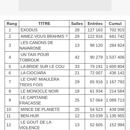
Rang
TITRE
Salles
Entrées
Cumul
1
EXODUS
28
127 163
702 915
2
AIMEZ-VOUS BRAHMS ?
29
122 916
681 742
LES CANONS DE
3
13
98 120
284 824
NAVARONE
UN TAXI POUR
4
42
90 279
1 537 406
TOBROUK
5
LA BRIDE SUR LE COU
33
79 191
1 600 804
6
LA CIOCIARA
21
72 007
436 142
LE CHAT MIAULERA
7
29
65 916
1 167 792
TROIS FOIS
8
LE MONOCLE NOIR
18
61 934
214 584
LE CAPITAINE
9
25
57 064
1 089 713
FRACASSE
10
MINCE DE PLANETE
25
54 523
438 098
11
BEN-HUR
12
53 039
1 135 955
LE GOUT DE LA
12
13
52 605
152 984
VIOLENCE