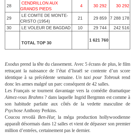
CENDRILLON AUX
28
4
30 292
30 292
GRANDS PIEDS
LE COMTE DE MONTE-
29
21
29 859
7 288 178
CRISTO (1954)
30
LE VOLEUR DE BAGDAD
10
29 744
242 516
1 621 760
TOTAL TOP 30
Exodus
prend la tête du classement. Avec 5 écrans de plus, le film
retraçant la naissance de l’état d’Israël se contente d’un score
identique à sa précédente semaine.
Un taxi pour Tobrouk
rend
donc les armes malgré un parc conséquent de 42 salles.
Les Français se tournent davantage vers la comédie dramatique
Aimez-vous Brahms
? dans laquelle Ingrid Bergmnn est comme à
son habitude parfaite aux côtés de la vedette masculine de
Psychose
Anthony Perkins.
Coucou revoilà
Ben-Hur,
la méga production hollywoodienne
apparaît désormais dans 12 salles et vient de dépasser son premier
million d’entrées, certainement pas le dernier.