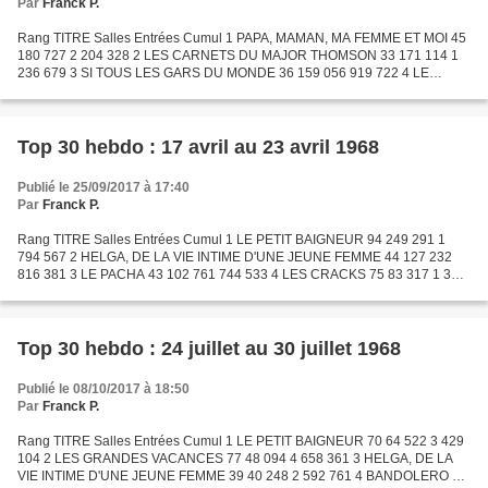
Par
Franck P.
Rang TITRE Salles Entrées Cumul 1 PAPA, MAMAN, MA FEMME ET MOI 45
180 727 2 204 328 2 LES CARNETS DU MAJOR THOMSON 33 171 114 1
236 679 3 SI TOUS LES GARS DU MONDE 36 159 056 919 722 4 LE
MONDE DU SILENCE 27 125 256 778 018 5 LA BELLE ET LE CLOCHARD
26...
Top 30 hebdo : 17 avril au 23 avril 1968
Publié le 25/09/2017 à 17:40
Par
Franck P.
Rang TITRE Salles Entrées Cumul 1 LE PETIT BAIGNEUR 94 249 291 1
794 567 2 HELGA, DE LA VIE INTIME D'UNE JEUNE FEMME 44 127 232
816 381 3 LE PACHA 43 102 761 744 533 4 LES CRACKS 75 83 317 1 308
734 5 BENJAMIN OU LES MÉMOIRES D'UN PUCEAU 42 69 126 1 536...
Top 30 hebdo : 24 juillet au 30 juillet 1968
Publié le 08/10/2017 à 18:50
Par
Franck P.
Rang TITRE Salles Entrées Cumul 1 LE PETIT BAIGNEUR 70 64 522 3 429
104 2 LES GRANDES VACANCES 77 48 094 4 658 361 3 HELGA, DE LA
VIE INTIME D'UNE JEUNE FEMME 39 40 248 2 592 761 4 BANDOLERO 22