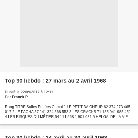
Top 30 hebdo : 27 mars au 2 avril 1968
Publié le 22/09/2017 à 12:11
Par
Franck P.
Rang TITRE Salles Entrées Cumul 1 LE PETIT BAIGNEUR 62 374 273 465
017 2 LE PACHA 37 141 324 368 553 3 LES CRACKS 71 135 941 985 451
4 LES RISQUES DU MÉTIER 54 111 568 1 901 031 5 HELGA, DE LA VIE
INTIME D'UNE JEUNE FEMME 27 100 720 488 627 6 LES GRANDES...
Top 30 hebdo : 24 avril au 30 avril 1968