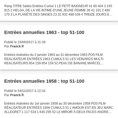
Rang TITRE Salles Entrées Cumul 1 LE PETIT BAIGNEUR 41 60 404 3 245
815 2 HELGA, DE LA VIE INTIME D'UNE JEUNE FEMME 36 41 181 2 480
170 3 LA PLANÈTE DES SINGES 23 32 932 488 036 4 TREIZE JOURS EN
FRANCE 9 31 306 31 306 5 CES MESSIEURS DE LA FAMILLE 17...
Entrées annuelles 1963 - top 51-100
Publié le 10/09/2017 à 11:39
Par
Franck P.
Entrées réalisées du 2 janvier 1963 au 31 décembre 1963 POS FILM
REALISATEUR ENTRÉES 1963 CUMULS 51 LES VEINARDS MULTI-
REALISATEURS 854 159 854 159 52 PEAU DE BANANE MARCEL
OPHULS 851 461 851 461 53 L'EMPIRE DE LA NUIT PIERRE GRIMBLAT
838 811 928 835...
Entrées annuelles 1958 : top 51-100
Publié le 04/11/2017 à 12:32
Par
Franck P.
Entrées réalisées du 1er janvier 1958 au 30 décembre 1958 POS FILM
RÉALISATEUR ENTRÉES 1958 CUMULS 51 L'AMOUR EST EN JEU MARC
ALLEGRET 1 117 534 1 640 295 52 LE MIROIR À DEUX FACES ANDRE
CAYATTE 1 102 825 1 102 825 53 LES LAVANDIÈRES DU PORTUGAL