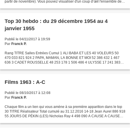
partir de novembre). Vous pouvez visualiser d'un coup d’œil l'ensemble des
leaders de l'année avec leur score hebdomadaire,...
Top 30 hebdo : du 29 décembre 1954 au 4
janvier 1955
Publié le 04/11/2017 à 19:59
Par
Franck P.
Rang TITRE Salles Entrées Cumul 1 ALI BABA ET LES 40 VOLEURS 50
470 033 821 924 2 PAPA, MAMAN, LA BONNE ET MOI 52 386 432 1 467
636 3 CADET ROUSSELLE 48 253 178 1 506 486 4 ULYSSE 17 241 383
337 838 5 MADAME DU BARRY 33 190 476 1 006 664 6 LES
CHEVALIERS...
Films 1963 : A-C
Publié le 08/10/2017 à 12:08
Par
Franck P.
Chaque film a un lien qui vous amène à sa première apparition dans le top
30 TITRE Réalisateur Total cumulé au 31.12.2016 14-18 Jean Aurel 886 918
55 JOURS DE PÉKIN (LES) Nicholas Ray 4 498 090 A CAUSE A CAUSE
D'UNE FEMME Michel Deville 476 336 A TOI...