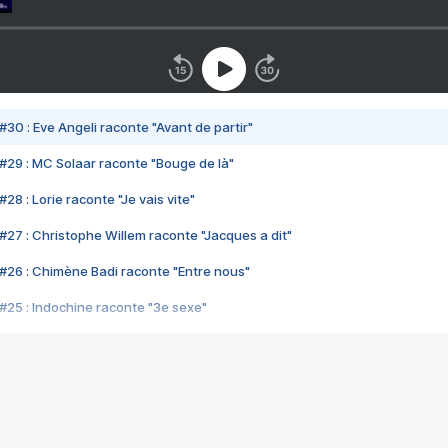
#30 : Eve Angeli raconte "Avant de partir"
#29 : MC Solaar raconte "Bouge de là"
28 : Lorie raconte "Je vais vite"
#27 : Christophe Willem raconte "Jacques a dit"
#26 : Chimène Badi raconte "Entre nous"
#25 : Indochine raconte "3e sexe"
#24 : Zaho raconte "C'est chelou"
#23 : Patrick Bruel raconte "Au café des délices"
#22 : Kyo raconte "Le chemin"