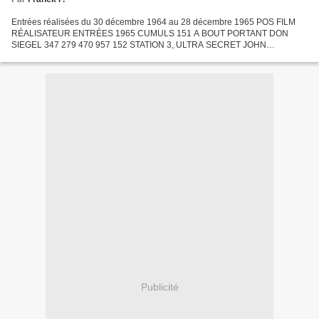
Entrées réalisées du 30 décembre 1964 au 28 décembre 1965 POS FILM
RÉALISATEUR ENTRÉES 1965 CUMULS 151 A BOUT PORTANT DON
SIEGEL 347 279 470 957 152 STATION 3, ULTRA SECRET JOHN
STURGES 346 747 346 747 153 LE SECRET DE JOSELITO ANTONIO DEL
AMO 345 332...
Publicité