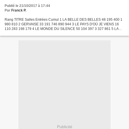
Publié le 21/10/2017 à 17:44
Par
Franck P.
Rang TITRE Salles Entrées Cumul 1 LA BELLE DES BELLES 48 195 400 1
980 810 2 GERVAISE 33 191 746 890 944 3 LE PAYS D'OÙ JE VIENS 16
110 283 198 179 4 LE MONDE DU SILENCE 50 104 397 3 327 861 5 LA
BANDE À PAPA 37 103 935 1 247 003 6 LE SECRET DE SŒUR ANGÈLE...
Publicité