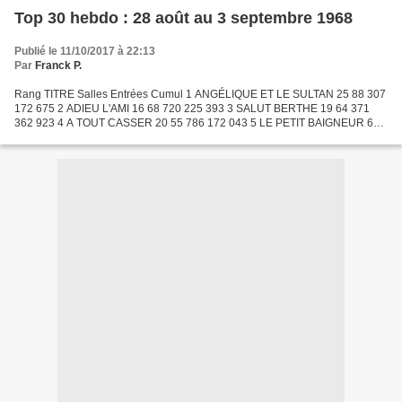
Top 30 hebdo : 28 août au 3 septembre 1968
Publié le 11/10/2017 à 22:13
Par
Franck P.
Rang TITRE Salles Entrées Cumul 1 ANGÉLIQUE ET LE SULTAN 25 88 307
172 675 2 ADIEU L'AMI 16 68 720 225 393 3 SALUT BERTHE 19 64 371
362 923 4 A TOUT CASSER 20 55 786 172 043 5 LE PETIT BAIGNEUR 60
53 390 3 759 578 6 PANCHO VILLA 8 44 325 80 594 7 PAS...