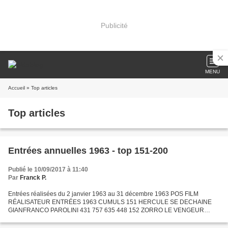
Publicité
MENU
Accueil
» Top articles
Top articles
Entrées annuelles 1963 - top 151-200
Publié le 10/09/2017 à 11:40
Par
Franck P.
Entrées réalisées du 2 janvier 1963 au 31 décembre 1963 POS FILM
RÉALISATEUR ENTRÉES 1963 CUMULS 151 HERCULE SE DECHAINE
GIANFRANCO PAROLINI 431 757 635 448 152 ZORRO LE VENGEUR
JOAQUIN ROMERO MARCHENT 428 284 509 475 153 LE BAGARREUR
DU PACIFIQUE ARTHUR...