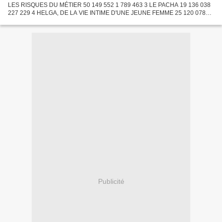
LES RISQUES DU MÉTIER 50 149 552 1 789 463 3 LE PACHA 19 136 038
227 229 4 HELGA, DE LA VIE INTIME D'UNE JEUNE FEMME 25 120 078
387 907 5 LES GRANDES VACANCES 77 103 011 3 751 534 6
BENJAMIN...
Publicité