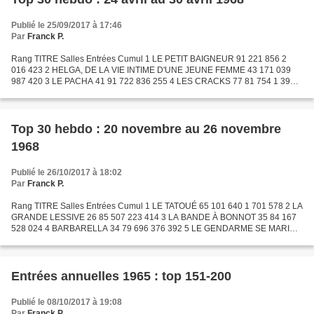
Publié le 25/09/2017 à 17:46
Par
Franck P.
Rang TITRE Salles Entrées Cumul 1 LE PETIT BAIGNEUR 91 221 856 2
016 423 2 HELGA, DE LA VIE INTIME D'UNE JEUNE FEMME 43 171 039
987 420 3 LE PACHA 41 91 722 836 255 4 LES CRACKS 77 81 754 1 390
488 5 DANS LA CHALEUR DE LA NUIT 22 65 009 357 149 6 LES...
Top 30 hebdo : 20 novembre au 26 novembre
1968
Publié le 26/10/2017 à 18:02
Par
Franck P.
Rang TITRE Salles Entrées Cumul 1 LE TATOUÉ 65 101 640 1 701 578 2 LA
GRANDE LESSIVE 26 85 507 223 414 3 LA BANDE À BONNOT 35 84 167
528 024 4 BARBARELLA 34 79 696 376 392 5 LE GENDARME SE MARIE
30 75 361 439 050 6 HO ! 27 66 377 694 333 7 LE DOCTEUR...
Entrées annuelles 1965 : top 151-200
Publié le 08/10/2017 à 19:08
Par
Franck P.