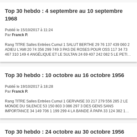
Top 30 hebdo : 4 septembre au 10 septembre
1968
Publié le 15/10/2017 à 11:24
Par
Franck P.
Rang TITRE Salles Entrées Cumul 1 SALUT BERTHE 29 76 137 439 060 2
ADIEU L'AMI 20 74 356 299 749 3 PAS DE ROSES POUR OSS 117 34 73
467 310 149 4 ANGÉLIQUE ET LE SULTAN 24 69 407 242 082 5 LE PETIT
BAIGNEUR 64 62 010 3 821 588 6 FAUT PAS PRENDRE LES ENFANTS...
Top 30 hebdo : 10 octobre au 16 octobre 1956
Publié le 19/10/2017 à 18:28
Par
Franck P.
Rang TITRE Salles Entrées Cumul 1 GERVAISE 33 217 279 556 285 2 LE
MONDE DU SILENCE 53 150 803 3 086 297 3 DES GENS SANS
IMPORTANCE 34 149 706 1 199 299 4 LA BANDE À PAPA 33 124 382 1
004 208 5 DON JUAN 36 119 523 745 885 6 ELENA ET LES HOMMES 26
116...
Top 30 hebdo : 24 octobre au 30 octobre 1956