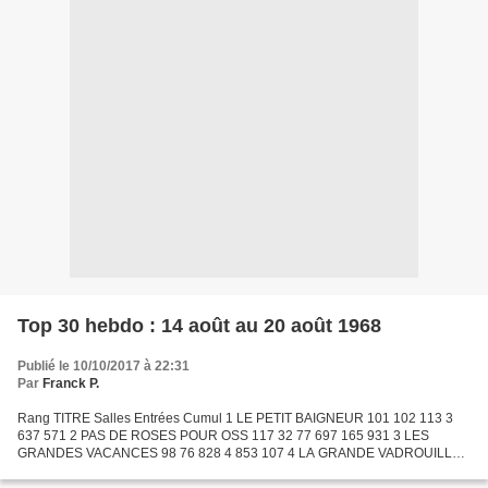
Top 30 hebdo : 14 août au 20 août 1968
Publié le 10/10/2017 à 22:31
Par
Franck P.
Rang TITRE Salles Entrées Cumul 1 LE PETIT BAIGNEUR 101 102 113 3
637 571 2 PAS DE ROSES POUR OSS 117 32 77 697 165 931 3 LES
GRANDES VACANCES 98 76 828 4 853 107 4 LA GRANDE VADROUILLE
94 73 875 12 433 807 5 ADIEU L'AMI 13 70 759 95 599 6 OSCAR 70 47...