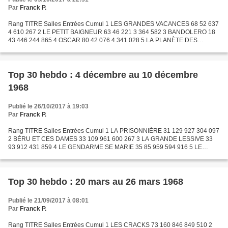
Par
Franck P.
Rang TITRE Salles Entrées Cumul 1 LES GRANDES VACANCES 68 52 637
4 610 267 2 LE PETIT BAIGNEUR 63 46 221 3 364 582 3 BANDOLERO 18
43 446 244 865 4 OSCAR 80 42 076 4 341 028 5 LA PLANÈTE DES
SINGES 24 35 746 543 011 6 HELGA, DE LA VIE INTIME D'UNE JEUNE...
Top 30 hebdo : 4 décembre au 10 décembre
1968
Publié le 26/10/2017 à 19:03
Par
Franck P.
Rang TITRE Salles Entrées Cumul 1 LA PRISONNIÈRE 31 129 927 304 097
2 BÉRU ET CES DAMES 33 109 961 600 267 3 LA GRANDE LESSIVE 33
93 912 431 859 4 LE GENDARME SE MARIE 35 85 959 594 916 5 LE
TATOUÉ 72 76 234 1 865 395 6 LA CHAMADE 19 62 714 344 924 7...
Top 30 hebdo : 20 mars au 26 mars 1968
Publié le 21/09/2017 à 08:01
Par
Franck P.
Rang TITRE Salles Entrées Cumul 1 LES CRACKS 73 160 846 849 510 2