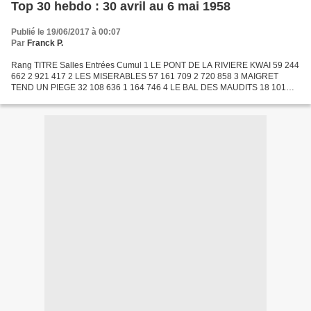
Top 30 hebdo : 30 avril au 6 mai 1958
Publié le 19/06/2017 à 00:07
Par
Franck P.
Rang TITRE Salles Entrées Cumul 1 LE PONT DE LA RIVIERE KWAI 59 244
662 2 921 417 2 LES MISERABLES 57 161 709 2 720 858 3 MAIGRET
TEND UN PIEGE 32 108 636 1 164 746 4 LE BAL DES MAUDITS 18 101
500 529 341 5 VIVE LES VACANCES 36 100 376 662 200 6 CHARMANTS...