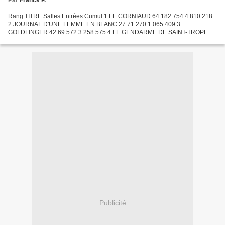
Par
Franck P.
Rang TITRE Salles Entrées Cumul 1 LE CORNIAUD 64 182 754 4 810 218
2 JOURNAL D'UNE FEMME EN BLANC 27 71 270 1 065 409 3
GOLDFINGER 42 69 572 3 258 575 4 LE GENDARME DE SAINT-TROPEZ
54 69 304 4 152 830 5 L'EXPRESS DU COLONEL VON RYAN 7 66 617 128
951 6...
Publicité