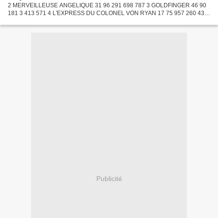
2 MERVEILLEUSE ANGELIQUE 31 96 291 698 787 3 GOLDFINGER 46 90
181 3 413 571 4 L'EXPRESS DU COLONEL VON RYAN 17 75 957 260 431
5 LE TONNERRE DE DIEU 14 71 588 159 992 6 QUAND PASSENT LES...
Publicité