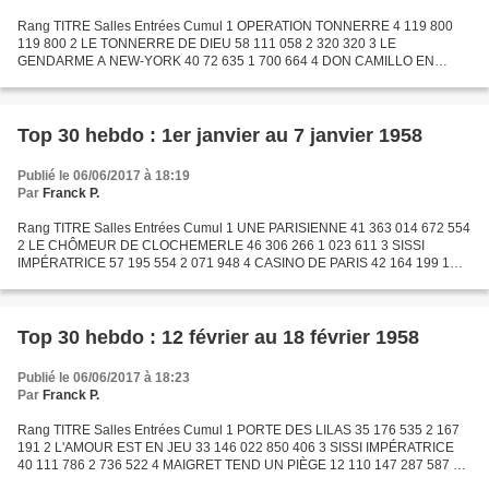
Rang TITRE Salles Entrées Cumul 1 OPERATION TONNERRE 4 119 800
119 800 2 LE TONNERRE DE DIEU 58 111 058 2 320 320 3 LE
GENDARME A NEW-YORK 40 72 635 1 700 664 4 DON CAMILLO EN
RUSSIE 20 72 231 72 231 5 LES TRIBULATIONS D'UN CHINOIS EN CHINE
27 71 586...
Top 30 hebdo : 1er janvier au 7 janvier 1958
Publié le 06/06/2017 à 18:19
Par
Franck P.
Rang TITRE Salles Entrées Cumul 1 UNE PARISIENNE 41 363 014 672 554
2 LE CHÔMEUR DE CLOCHEMERLE 46 306 266 1 023 611 3 SISSI
IMPÉRATRICE 57 195 554 2 071 948 4 CASINO DE PARIS 42 164 199 1
313 775 5 LES ESPIONS 33 162 864 1 006 018 6 LE TRIPORTEUR 18...
Top 30 hebdo : 12 février au 18 février 1958
Publié le 06/06/2017 à 18:23
Par
Franck P.
Rang TITRE Salles Entrées Cumul 1 PORTE DES LILAS 35 176 535 2 167
191 2 L'AMOUR EST EN JEU 33 146 022 850 406 3 SISSI IMPÉRATRICE
40 111 786 2 736 522 4 MAIGRET TEND UN PIÈGE 12 110 147 287 587 5
LE TRIPORTEUR 30 105 974 1 253 883 6 POT BOUILLE 37 99...