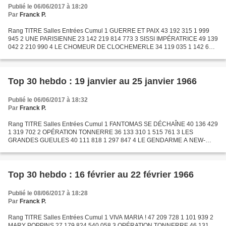
Publié le 06/06/2017 à 18:20
Par
Franck P.
Rang TITRE Salles Entrées Cumul 1 GUERRE ET PAIX 43 192 315 1 999
945 2 UNE PARISIENNE 23 142 219 814 773 3 SISSI IMPÉRATRICE 49 139
042 2 210 990 4 LE CHOMEUR DE CLOCHEMERLE 34 119 035 1 142 646
5 CASINO DE PARIS 39 109 713 1 423 488 6 LES ESPIONS 34...
Top 30 hebdo : 19 janvier au 25 janvier 1966
Publié le 06/06/2017 à 18:32
Par
Franck P.
Rang TITRE Salles Entrées Cumul 1 FANTOMAS SE DÉCHAÎNE 40 136 429
1 319 702 2 OPÉRATION TONNERRE 36 133 310 1 515 761 3 LES
GRANDES GUEULES 40 111 818 1 297 847 4 LE GENDARME A NEW-
YORK 55 97 557 2 390 919 5 LE TONNERRE DE DIEU 52 77 764 2 802
107 6 DON...
Top 30 hebdo : 16 février au 22 février 1966
Publié le 08/06/2017 à 18:28
Par
Franck P.
Rang TITRE Salles Entrées Cumul 1 VIVA MARIA ! 47 209 728 1 101 939 2
MARY POPPINS 27 179 824 540 058 3 OPÉRATION TONNERRE 46 131