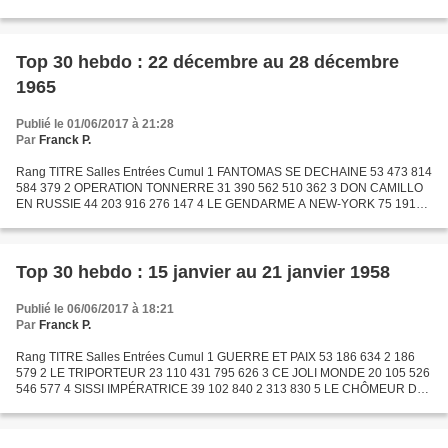
303 5 L'HOMME D'ISTANBUL 11 74 886 160 975 6 GOLDFINGER 41...
Top 30 hebdo : 22 décembre au 28 décembre
1965
Publié le 01/06/2017 à 21:28
Par
Franck P.
Rang TITRE Salles Entrées Cumul 1 FANTOMAS SE DECHAINE 53 473 814
584 379 2 OPERATION TONNERRE 31 390 562 510 362 3 DON CAMILLO
EN RUSSIE 44 203 916 276 147 4 LE GENDARME A NEW-YORK 75 191
798 1 892 462 5 LES AVENTURES DE PETER PAN 39 163 056 2 462 166...
Top 30 hebdo : 15 janvier au 21 janvier 1958
Publié le 06/06/2017 à 18:21
Par
Franck P.
Rang TITRE Salles Entrées Cumul 1 GUERRE ET PAIX 53 186 634 2 186
579 2 LE TRIPORTEUR 23 110 431 795 626 3 CE JOLI MONDE 20 105 526
546 577 4 SISSI IMPÉRATRICE 39 102 840 2 313 830 5 LE CHÔMEUR DE
CLOCHEMERLE 24 82 722 1 225 368 6 CASINO DE PARIS 37 81...