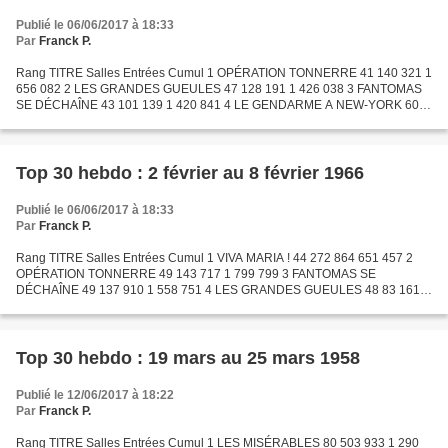
Publié le 06/06/2017 à 18:33
Par
Franck P.
Rang TITRE Salles Entrées Cumul 1 OPÉRATION TONNERRE 41 140 321 1
656 082 2 LES GRANDES GUEULES 47 128 191 1 426 038 3 FANTOMAS
SE DÉCHAÎNE 43 101 139 1 420 841 4 LE GENDARME A NEW-YORK 60
92 935 2 483 854 5 LE TONNERRE DE DIEU 48 78 085 2 880 192 6 LES...
Top 30 hebdo : 2 février au 8 février 1966
Publié le 06/06/2017 à 18:33
Par
Franck P.
Rang TITRE Salles Entrées Cumul 1 VIVA MARIA ! 44 272 864 651 457 2
OPÉRATION TONNERRE 49 143 717 1 799 799 3 FANTOMAS SE
DÉCHAÎNE 49 137 910 1 558 751 4 LES GRANDES GUEULES 48 83 161 1
509 199 5 LE GENDARME A NEW-YORK 46 79 340 2 563 194 6 DON
CAMILLO...
Top 30 hebdo : 19 mars au 25 mars 1958
Publié le 12/06/2017 à 18:22
Par
Franck P.
Rang TITRE Salles Entrées Cumul 1 LES MISÉRABLES 80 503 933 1 290