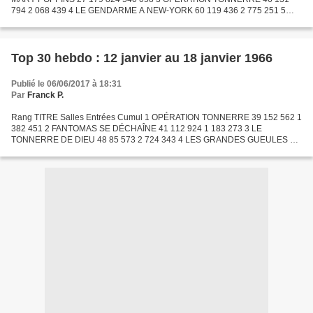
794 2 068 439 4 LE GENDARME A NEW-YORK 60 119 436 2 775 251 5
LES AVENTURES DE PETER PAN 48 108 215 2 814 667 6 ANGÉLIQUE...
Top 30 hebdo : 12 janvier au 18 janvier 1966
Publié le 06/06/2017 à 18:31
Par
Franck P.
Rang TITRE Salles Entrées Cumul 1 OPÉRATION TONNERRE 39 152 562 1
382 451 2 FANTOMAS SE DÉCHAÎNE 41 112 924 1 183 273 3 LE
TONNERRE DE DIEU 48 85 573 2 724 343 4 LES GRANDES GUEULES 37
70 498 1 186 029 5 LE GENDARME A NEW-YORK 53 68 379 2 293 362 6
DON...