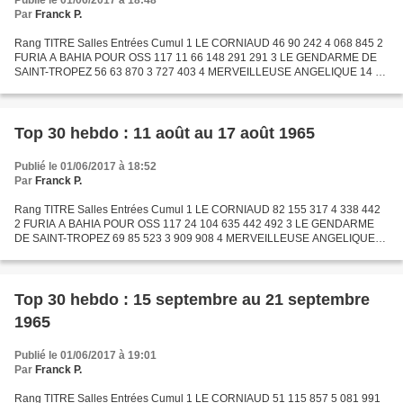
Publié le 01/06/2017 à 18:48
Par
Franck P.
Rang TITRE Salles Entrées Cumul 1 LE CORNIAUD 46 90 242 4 068 845 2
FURIA A BAHIA POUR OSS 117 11 66 148 291 291 3 LE GENDARME DE
SAINT-TROPEZ 56 63 870 3 727 403 4 MERVEILLEUSE ANGELIQUE 14 46
491 211 075 5 BONS BAISERS DE RUSSIE 36 44 015 2 998 121...
Top 30 hebdo : 11 août au 17 août 1965
Publié le 01/06/2017 à 18:52
Par
Franck P.
Rang TITRE Salles Entrées Cumul 1 LE CORNIAUD 82 155 317 4 338 442
2 FURIA A BAHIA POUR OSS 117 24 104 635 442 492 3 LE GENDARME
DE SAINT-TROPEZ 69 85 523 3 909 908 4 MERVEILLEUSE ANGELIQUE
23 78 919 325 292 5 GOLDFINGER 37 58 346 3 087 098 6 FANTOMAS...
Top 30 hebdo : 15 septembre au 21 septembre
1965
Publié le 01/06/2017 à 19:01
Par
Franck P.
Rang TITRE Salles Entrées Cumul 1 LE CORNIAUD 51 115 857 5 081 991