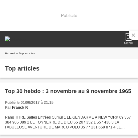
Publicité
MENU
Accueil
» Top articles
Top articles
Top 30 hebdo : 3 novembre au 9 novembre 1965
Publié le 01/06/2017 à 21:15
Par
Franck P.
Rang TITRE Salles Entrées Cumul 1 LE GENDARME A NEW YORK 69 357
384 905 089 2 LE TONNERRE DE DIEU 65 207 352 1 557 438 3 LA
FABULEUSE AVENTURE DE MARCO POLO 35 77 231 659 871 4 LE
CORNIAUD 60 75 460 5 962 077 5 MERVEILLEUSE ANGELIQUE 43 71
517 1 343 845...