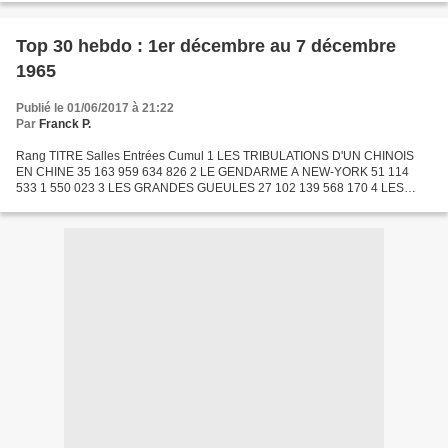
Top 30 hebdo : 1er décembre au 7 décembre
1965
Publié le 01/06/2017 à 21:22
Par
Franck P.
Rang TITRE Salles Entrées Cumul 1 LES TRIBULATIONS D'UN CHINOIS
EN CHINE 35 163 959 634 826 2 LE GENDARME A NEW-YORK 51 114
533 1 550 023 3 LES GRANDES GUEULES 27 102 139 568 170 4 LES
QUATRE FILS DE KATIE ELDER 29 71 168 477 030 5 LE TONNERRE DE
DIEU...