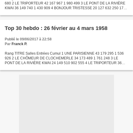
680 2 LE TRIPORTEUR 42 167 967 1 980 499 3 LE PONT DE LA RIVIÈRE
KWAI 36 149 740 1 430 909 4 BONJOUR TRISTESSE 20 127 632 250 174
5 LE CHÔMEUR DE CLOCHEMERLE 48 118 564 2 211 534 6 ÉCHEC...
Top 30 hebdo : 26 février au 4 mars 1958
Publié le 09/06/2017 à 22:58
Par
Franck P.
Rang TITRE Salles Entrées Cumul 1 UNE PARISIENNE 43 179 295 1 536
926 2 LE CHÔMEUR DE CLOCHEMERLE 34 173 489 1 761 248 3 LE
PONT DE LA RIVIÈRE KWAI 24 149 510 902 555 4 LE TRIPORTEUR 36
130 322 1 479 645 5 LES FANATIQUES 37 119 189 777 069 6 TAMANGO
19...