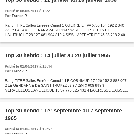
Top 30 hebdo : 22 janvier au 28 janvier 1958
Publié le 06/06/2017 à 18:21
Par
Franck P.
Rang TITRE Salles Entrées Cumul 1 GUERRE ET PAIX 56 154 192 2 340
771 2 LA FAMILLE TRAPP 29 141 234 594 783 3 LES ŒUFS DE
L'AUTRUCHE 28 127 661 904 819 4 SISSI IMPÉRATRICE 45 88 218 2 402
048 5 CE JOLI MONDE 24 84 160 630 737 6 A PIED, A CHEVAL ET EN...
Top 30 hebdo : 14 juillet au 20 juillet 1965
Publié le 01/06/2017 à 18:44
Par
Franck P.
Rang TITRE Salles Entrées Cumul 1 LE CORNIAUD 57 120 152 3 882 067
2 LE GENDARME DE SAINT-TROPEZ 63 87 284 3 608 998 3
MERVEILLEUSE ANGELIQUE 13 57 775 126 432 4 LA GROSSE CAISSE
14 48 131 73 368 5 LES POUPEES 9 41 203 77 791 6 FURIA A BAHIA
POUR OSS...
Top 30 hebdo : 1er septembre au 7 septembre
1965
Publié le 01/06/2017 à 18:57