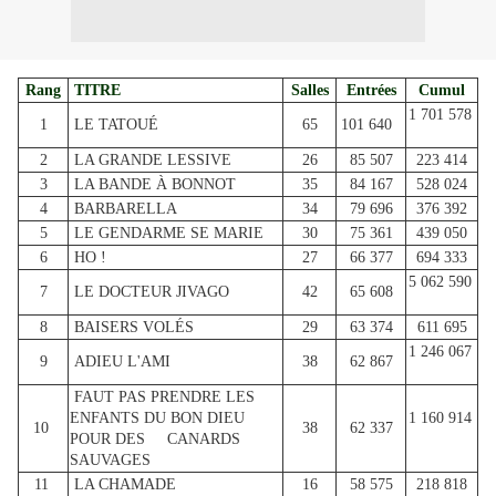
Rang
TITRE
Salles
Entrées
Cumul
1 701 578
1
LE TATOUÉ
65
101 640
2
LA GRANDE LESSIVE
26
85 507
223 414
3
LA BANDE À BONNOT
35
84 167
528 024
4
BARBARELLA
34
79 696
376 392
5
LE GENDARME SE MARIE
30
75 361
439 050
6
HO !
27
66 377
694 333
5 062 590
7
LE DOCTEUR JIVAGO
42
65 608
8
BAISERS VOLÉS
29
63 374
611 695
1 246 067
9
ADIEU L'AMI
38
62 867
FAUT PAS PRENDRE LES
ENFANTS DU BON DIEU
1 160 914
10
38
62 337
POUR DES CANARDS
SAUVAGES
11
LA CHAMADE
16
58 575
218 818