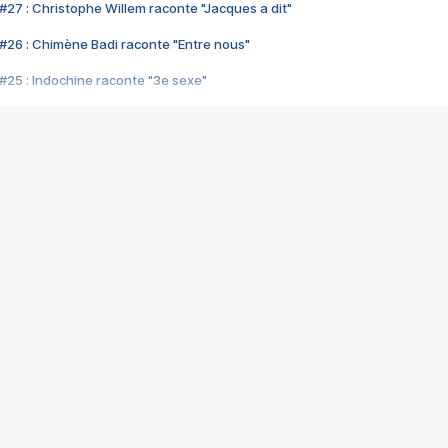
#27 : Christophe Willem raconte "Jacques a dit"
#26 : Chimène Badi raconte "Entre nous"
#25 : Indochine raconte "3e sexe"
#24 : Zaho raconte "C'est chelou"
#23 : Patrick Bruel raconte "Au café des délices"
#22 : Kyo raconte "Le chemin"
#21 : Nolwenn Leroy raconte "Cassé"
#20 : Patrick Hernandez raconte "Born to be alive"
#19 : Lorie raconte "Près de moi"
#18 : Michael Jones raconte "A nos actes manqués" (avec Jean-Jacque
#17 : Khaled raconte "Aïcha"
#16 : Corneille raconte "Parce qu'on vient de loin"
#15 : Indochine raconte "L'aventurier"