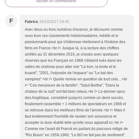
Ajouter un commentaire
F
Fabrice
26/10/2017 19:45
Avec deux ou trois numéros d'avance, je découvre comme
vous tous ces classements hebdomadaires, inédits et si
passionnants pour qui s'intéresse réellement à l'histoire des
films en France.<br /> Jusque là, à la lecture des chiffres
arrêtés au 31 décembre 2016, je croyais avec quelques
réserves que les Français en 1968 s'étaient rués dans les
salles de cinémas pour aller voir "Le bon, la brute et le
truand", "2001, l'odyssée de l'espace" ou "Le bal des
vampires".<br /> Quelle remise en question de tout cela ...<br
/> "Ces messieurs de la famille", "Salut Berthe", "Dans la
chaleur de la nuit" ont fait bien mieux.<br /> Le dernier opus
des Angélique, considéré jusqu'ici comme un demi succès,
finalement rassemble + 1 millions de spectateurs en 1968 et
se retrouve dans les meilleurs films de l'année.<br /> Mais il
faut évidemment l'humilité de ravaler son assurance et
accepter la dure réalité telle qu'elle nous apparaît ici.<br />
Comme me l'avait dit Franck en parlant du parcours mitigé de
"Rio Bravo" en 1959-1960, "Le BO ne fait pas de sentiment".