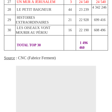
27
UN MUR À JÉRUSALEM
3
24 540
24 540
4 342 246
28
LE PETIT BAIGNEUR
44
23 239
HISTOIRES
29
21
22 928
699 416
EXTRAORDINAIRES
LES OISEAUX VONT
30
16
22 190
608 496
MOURIR AU PÉROU
1 496
TOTAL TOP 30
460
Source
: CNC (Fabrice Ferment)