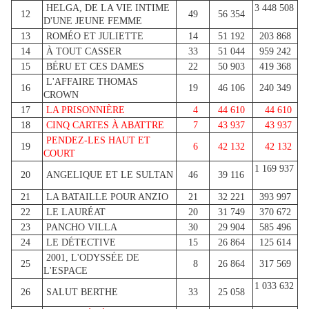
HELGA, DE LA VIE INTIME
3 448 508
12
49
56 354
D'UNE JEUNE FEMME
13
ROMÉO ET JULIETTE
14
51 192
203 868
14
À TOUT CASSER
33
51 044
959 242
15
BÉRU ET CES DAMES
22
50 903
419 368
L'AFFAIRE THOMAS
16
19
46 106
240 349
CROWN
17
LA PRISONNIÈRE
4
44 610
44 610
18
CINQ CARTES À ABATTRE
7
43 937
43 937
PENDEZ-LES HAUT ET
19
6
42 132
42 132
COURT
1 169 937
20
ANGELIQUE ET LE SULTAN
46
39 116
21
LA BATAILLE POUR ANZIO
21
32 221
393 997
22
LE LAURÉAT
20
31 749
370 672
23
PANCHO VILLA
30
29 904
585 496
24
LE DÉTECTIVE
15
26 864
125 614
2001, L'ODYSSÉE DE
25
8
26 864
317 569
L'ESPACE
1 033 632
26
SALUT BERTHE
33
25 058