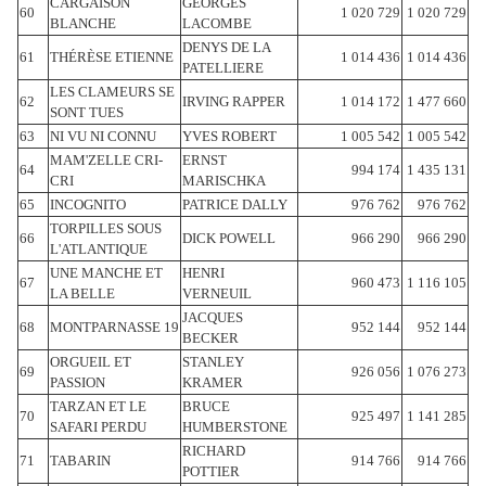
CARGAISON
GEORGES
60
1 020 729
1 020 729
BLANCHE
LACOMBE
DENYS DE LA
61
THÉRÈSE ETIENNE
1 014 436
1 014 436
PATELLIERE
LES CLAMEURS SE
62
IRVING RAPPER
1 014 172
1 477 660
SONT TUES
63
NI VU NI CONNU
YVES ROBERT
1 005 542
1 005 542
MAM'ZELLE CRI-
ERNST
64
994 174
1 435 131
CRI
MARISCHKA
65
INCOGNITO
PATRICE DALLY
976 762
976 762
TORPILLES SOUS
66
DICK POWELL
966 290
966 290
L'ATLANTIQUE
UNE MANCHE ET
HENRI
67
960 473
1 116 105
LA BELLE
VERNEUIL
JACQUES
68
MONTPARNASSE 19
952 144
952 144
BECKER
ORGUEIL ET
STANLEY
69
926 056
1 076 273
PASSION
KRAMER
TARZAN ET LE
BRUCE
70
925 497
1 141 285
SAFARI PERDU
HUMBERSTONE
RICHARD
71
TABARIN
914 766
914 766
POTTIER