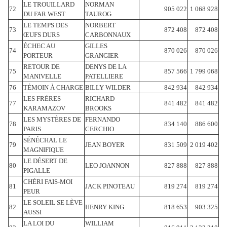
LE TROUILLARD
NORMAN
72
905 022
1 068 928
DU FAR WEST
TAUROG
LE TEMPS DES
NORBERT
73
872 408
872 408
ŒUFS DURS
CARBONNAUX
ÉCHEC AU
GILLES
74
870 026
870 026
PORTEUR
GRANGIER
RETOUR DE
DENYS DE LA
75
857 566
1 799 068
MANIVELLE
PATELLIERE
76
TÉMOIN À CHARGE
BILLY WILDER
842 934
842 934
LES FRÈRES
RICHARD
77
841 482
841 482
KARAMAZOV
BROOKS
LES MYSTÈRES DE
FERNANDO
78
834 140
886 600
PARIS
CERCHIO
SÉNÉCHAL LE
79
JEAN BOYER
831 509
2 019 402
MAGNIFIQUE
LE DÉSERT DE
80
LEO JOANNON
827 888
827 888
PIGALLE
CHÉRI FAIS-MOI
81
JACK PINOTEAU
819 274
819 274
PEUR
LE SOLEIL SE LÈVE
82
HENRY KING
818 653
903 325
AUSSI
LA LOI DU
WILLIAM