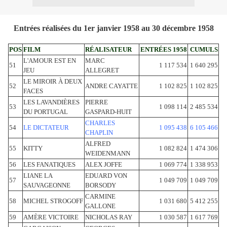
Entrées réalisées du 1er janvier 1958 au 30
décembre 1958
POS
FILM
RÉALISATEUR
ENTRÉES 1958
CUMULS
L'AMOUR EST EN
MARC
51
1 117 534
1 640 295
JEU
ALLEGRET
LE MIROIR À DEUX
52
ANDRE CAYATTE
1 102 825
1 102 825
FACES
LES LAVANDIÈRES
PIERRE
53
1 098 114
2 485 534
DU PORTUGAL
GASPARD-HUIT
CHARLES
54
LE DICTATEUR
1 095 438
6 105 466
CHAPLIN
ALFRED
55
KITTY
1 082 824
1 474 306
WEIDENMANN
56
LES FANATIQUES
ALEX JOFFE
1 069 774
1 338 953
LIANE LA
EDUARD VON
57
1 049 709
1 049 709
SAUVAGEONNE
BORSODY
CARMINE
58
MICHEL STROGOFF
1 031 680
5 412 255
GALLONE
59
AMÈRE VICTOIRE
NICHOLAS RAY
1 030 587
1 617 769