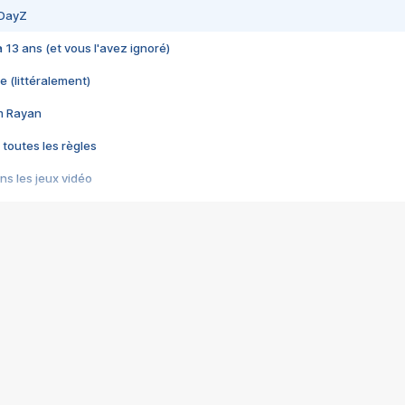
 DayZ
 a 13 ans (et vous l'avez ignoré)
e (littéralement)
im Rayan
 toutes les règles
s les jeux vidéo
us choquant de Rockstar ? - Le scandale BULLY
e plus moche de Steam
du RÊVE tourne au CAUCHEMAR
pendant 8 heures
it… à tort
umiliés par un jeu vidéo