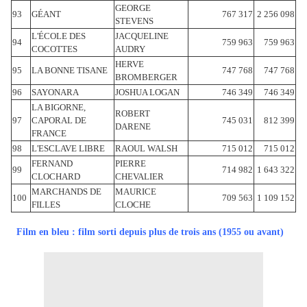
GEORGE
93
GÉANT
767 317
2 256 098
STEVENS
L'ÉCOLE DES
JACQUELINE
94
759 963
759 963
COCOTTES
AUDRY
HERVE
95
LA BONNE TISANE
747 768
747 768
BROMBERGER
96
SAYONARA
JOSHUA LOGAN
746 349
746 349
LA BIGORNE,
ROBERT
97
CAPORAL DE
745 031
812 399
DARENE
FRANCE
98
L'ESCLAVE LIBRE
RAOUL WALSH
715 012
715 012
FERNAND
PIERRE
99
714 982
1 643 322
CLOCHARD
CHEVALIER
MARCHANDS DE
MAURICE
100
709 563
1 109 152
FILLES
CLOCHE
Film en bleu : film sorti depuis plus de trois ans (1955 ou avant)