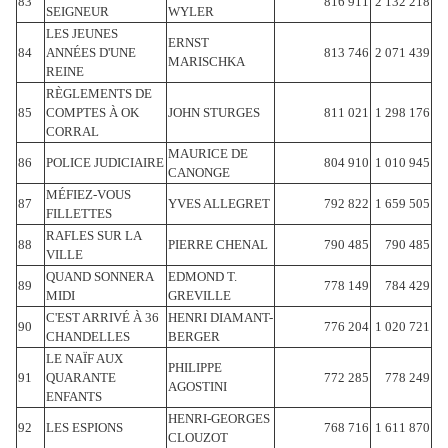
83
816 911
2 132 218
SEIGNEUR
WYLER
LES JEUNES
ERNST
84
ANNÉES D'UNE
813 746
2 071 439
MARISCHKA
REINE
RÈGLEMENTS DE
85
COMPTES À OK
JOHN STURGES
811 021
1 298 176
CORRAL
MAURICE DE
86
POLICE JUDICIAIRE
804 910
1 010 945
CANONGE
MÉFIEZ-VOUS
87
YVES ALLEGRET
792 822
1 659 505
FILLETTES
RAFLES SUR LA
88
PIERRE CHENAL
790 485
790 485
VILLE
QUAND SONNERA
EDMOND T.
89
778 149
784 429
MIDI
GREVILLE
C'EST ARRIVÉ À 36
HENRI DIAMANT-
90
776 204
1 020 721
CHANDELLES
BERGER
LE NAÏF AUX
PHILIPPE
91
QUARANTE
772 285
778 249
AGOSTINI
ENFANTS
HENRI-GEORGES
92
LES ESPIONS
768 716
1 611 870
CLOUZOT