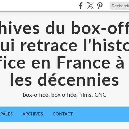
hives du box-off
ui retrace l'hist
ice en France à
les décennies
box-office, box office, films, CNC
IPALES
ARCHIVES
CONTACT