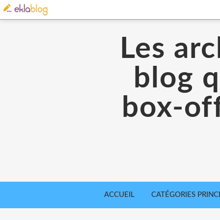
Les arc
blog q
box-off
ACCUEIL
CATÉGORIES PRINC