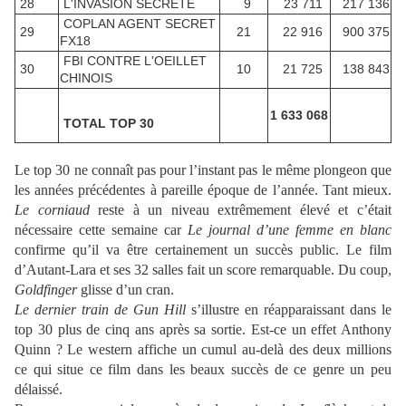
28
L'INVASION SECRETE
9
23 711
217 136
COPLAN AGENT SECRET
29
21
22 916
900 375
FX18
FBI CONTRE L'OEILLET
30
10
21 725
138 843
CHINOIS
1 633 068
TOTAL TOP 30
Le top 30 ne connaît pas pour l’instant pas le même plongeon que
les années précédentes à pareille époque de l’année. Tant mieux.
Le corniaud
reste à un niveau extrêmement élevé et c’était
nécessaire cette semaine car
Le journal d’une femme en blanc
confirme qu’il va être certainement un succès public. Le film
d’Autant-Lara et ses 32 salles fait un score remarquable. Du coup,
Goldfinger
glisse d’un cran.
Le dernier train de Gun Hill
s’illustre en réapparaissant dans le
top 30 plus de cinq ans après sa sortie. Est-ce un effet Anthony
Quinn ? Le western affiche un cumul au-delà des deux millions
ce qui situe ce film dans les beaux succès de ce genre un peu
délaissé.