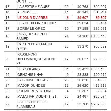
GUN HILL
13
LA SEPTIEME AUBE
20
40 768
399 097
14
ALPHAVILLE
14
40 141
131 211
15
LE JOUR D'APRES
3
39 607
39 607
16
LES DEUX ORPHELINES
9
39 024
63 484
17
ZORBA LE GREC
10
37 188
332 251
PAS QUESTION LE
18
21
34 168
1 188 445
SAMEDI
PAR UN BEAU MATIN
19
23
33 270
908 629
D'ETE
PASSEPORT
20
DIPLOMATIQUE, AGENT
17
30 027
225 066
K8
21
LES COPAINS
34
29 433
1 039 495
22
GENGHIS KHAN
9
28 388
100 212
23
LA BONNE OCCASE
26
26 820
594 855
24
MAJOR DUNDEE
17
26 620
417 615
25
PREMIERE VICTOIRE
4
26 367
62 284
26
MATA HARI AGENT H 21
28
24 487
925 074
LA FLECHE ET LE
27
12
23 768
4 262 550
FLAMBEAU