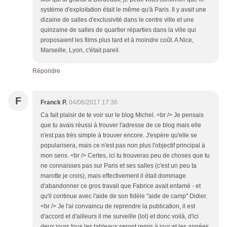
système d'exploitation était le même qu'à Paris. Il y avait une
dizaine de salles d'exclusivité dans le centre ville et une
quinzaine de salles de quartier réparties dans la ville qui
proposaient les films plus tard et à moindre coût. A Nice,
Marseille, Lyon, c'était pareil.
Répondre
F
Franck P.
04/06/2017 17:36
Ca fait plaisir de te voir sur le blog Michel. <br /> Je pensais
que tu avais réussi à trouver l'adresse de ce blog mais elle
n'est pas très simple à trouver encore. J'espère qu'elle se
popularisera, mais ce n'est pas non plus l'objectif principal à
mon sens. <br /> Certes, ici tu trouveras peu de choses que tu
ne connaisses pas sur Paris et ses salles (c'est un peu ta
marotte je crois), mais effectivement il était dommage
d'abandonner ce gros travail que Fabrice avait entamé - et
qu'il continue avec l'aide de son fidèle ''aide de camp'' Didier.
<br /> Je l'ai convaincu de reprendre la publication, il est
d'accord et d'ailleurs il me surveille (lol) et donc voilà, d'ici
deux jours tous les tableaux seront remis à jour et les années