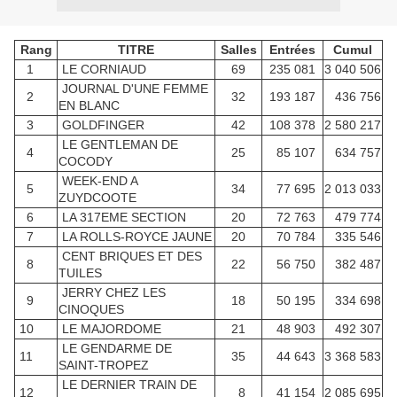
Rang
TITRE
Salles
Entrées
Cumul
1
LE CORNIAUD
69
235 081
3 040 506
JOURNAL D'UNE FEMME
2
32
193 187
436 756
EN BLANC
3
GOLDFINGER
42
108 378
2 580 217
LE GENTLEMAN DE
4
25
85 107
634 757
COCODY
WEEK-END A
5
34
77 695
2 013 033
ZUYDCOOTE
6
LA 317EME SECTION
20
72 763
479 774
7
LA ROLLS-ROYCE JAUNE
20
70 784
335 546
CENT BRIQUES ET DES
8
22
56 750
382 487
TUILES
JERRY CHEZ LES
9
18
50 195
334 698
CINOQUES
10
LE MAJORDOME
21
48 903
492 307
LE GENDARME DE
11
35
44 643
3 368 583
SAINT-TROPEZ
LE DERNIER TRAIN DE
12
8
41 154
2 085 695