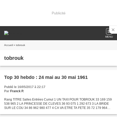
Publicité
MENU
Accueil
» tobrouk
tobrouk
Top 30 hebdo : 24 mai au 30 mai 1961
Publié le 16/05/2017 à 22:17
Par
Franck P.
Rang TITRE Salles Entrées Cumul 1 UN TAXI POUR TOBROUK 33 169 159
538 965 2 LA PRINCESSE DE CLEVES 36 93 075 1 292 673 3 LA BRIDE
SUR LE COU 34 86 962 980 477 4 CA VA ETRE TA FETE 35 72 179 964
253 5 QUI ETES-VOUS MR SORGE ? 28 59 275 623 594 6 LA FILLE...