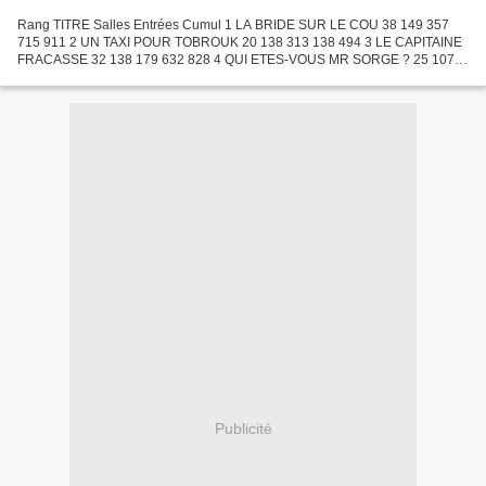
Rang TITRE Salles Entrées Cumul 1 LA BRIDE SUR LE COU 38 149 357
715 911 2 UN TAXI POUR TOBROUK 20 138 313 138 494 3 LE CAPITAINE
FRACASSE 32 138 179 632 828 4 QUI ETES-VOUS MR SORGE ? 25 107
576 494 304 5 LA VERITE 51 101 773 4 073 723 6 LA PRINCESSE...
Publicité