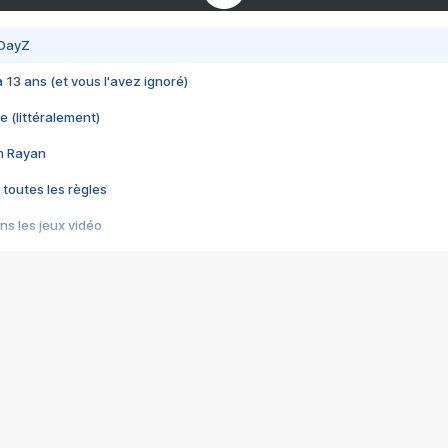
 DayZ
 a 13 ans (et vous l'avez ignoré)
e (littéralement)
im Rayan
 toutes les règles
s les jeux vidéo
us choquant de Rockstar ? - Le scandale BULLY
e plus moche de Steam
du RÊVE tourne au CAUCHEMAR
pendant 8 heures
it… à tort
umiliés par un jeu vidéo