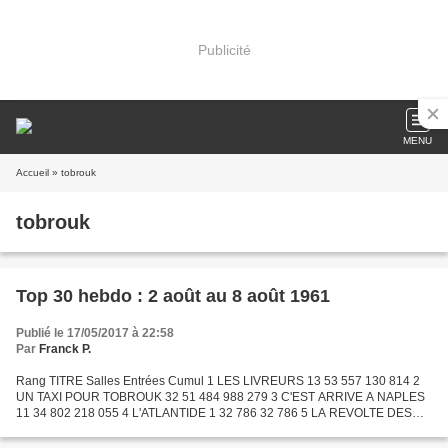
Publicité
MENU
Accueil
» tobrouk
tobrouk
Top 30 hebdo : 2 août au 8 août 1961
Publié le 17/05/2017 à 22:58
Par
Franck P.
Rang TITRE Salles Entrées Cumul 1 LES LIVREURS 13 53 557 130 814 2
UN TAXI POUR TOBROUK 32 51 484 988 279 3 C'EST ARRIVE A NAPLES
11 34 802 218 055 4 L'ATLANTIDE 1 32 786 32 786 5 LA REVOLTE DES
ESCLAVES 12 31 307 160 917 6 LES VIERGES DE ROME 16 29 036...