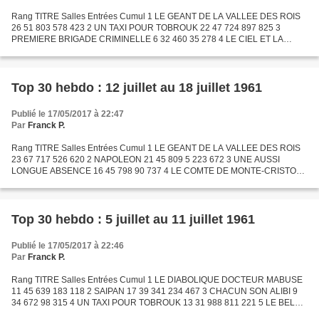
Rang TITRE Salles Entrées Cumul 1 LE GEANT DE LA VALLEE DES ROIS
26 51 803 578 423 2 UN TAXI POUR TOBROUK 22 47 724 897 825 3
PREMIERE BRIGADE CRIMINELLE 6 32 460 35 278 4 LE CIEL ET LA
BOUE 10 32 325 181 897 5 AIMEZ-VOUS BRAHMS ? 6 29 795 236 496 6
L'HOMME...
Top 30 hebdo : 12 juillet au 18 juillet 1961
Publié le 17/05/2017 à 22:47
Par
Franck P.
Rang TITRE Salles Entrées Cumul 1 LE GEANT DE LA VALLEE DES ROIS
23 67 717 526 620 2 NAPOLEON 21 45 809 5 223 672 3 UNE AUSSI
LONGUE ABSENCE 16 45 798 90 737 4 LE COMTE DE MONTE-CRISTO
(1954) 19 39 703 6 950 601 5 UN TAXI POUR TOBROUK 14 38 880 850
101...
Top 30 hebdo : 5 juillet au 11 juillet 1961
Publié le 17/05/2017 à 22:46
Par
Franck P.
Rang TITRE Salles Entrées Cumul 1 LE DIABOLIQUE DOCTEUR MABUSE
11 45 639 183 118 2 SAIPAN 17 39 341 234 467 3 CHACUN SON ALIBI 9
34 672 98 315 4 UN TAXI POUR TOBROUK 13 31 988 811 221 5 LE BEL
ANTONIO 3 31 419 31 419 6 LES VIERGES DE ROME 25 30 441 265...