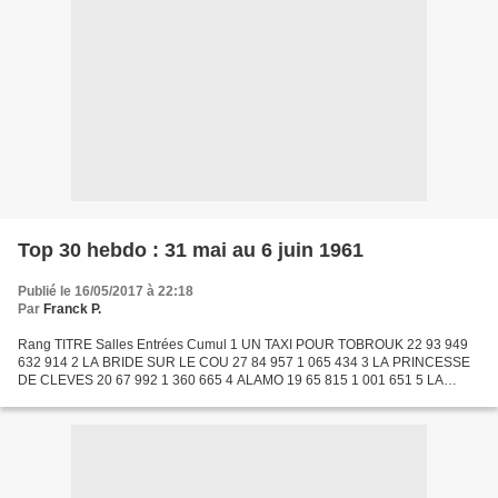
Top 30 hebdo : 31 mai au 6 juin 1961
Publié le 16/05/2017 à 22:18
Par
Franck P.
Rang TITRE Salles Entrées Cumul 1 UN TAXI POUR TOBROUK 22 93 949
632 914 2 LA BRIDE SUR LE COU 27 84 957 1 065 434 3 LA PRINCESSE
DE CLEVES 20 67 992 1 360 665 4 ALAMO 19 65 815 1 001 651 5 LA
RUEE VERS L'OUEST 18 56 693 329 322 6 CA VA ETRE TA FETE 32...