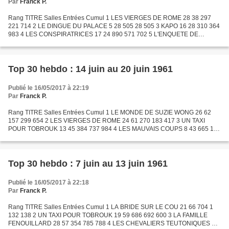
Par
Franck P.
Rang TITRE Salles Entrées Cumul 1 LES VIERGES DE ROME 28 38 297
221 714 2 LE DINGUE DU PALACE 5 28 505 28 505 3 KAPO 16 28 310 364
983 4 LES CONSPIRATRICES 17 24 890 571 702 5 L'ENQUETE DE
L'INSPECTEUR MORGAN 17 24 664 298 989 6 CAPITAINE MORGAN 4
23...
Top 30 hebdo : 14 juin au 20 juin 1961
Publié le 16/05/2017 à 22:19
Par
Franck P.
Rang TITRE Salles Entrées Cumul 1 LE MONDE DE SUZIE WONG 26 62
157 299 654 2 LES VIERGES DE ROME 24 61 270 183 417 3 UN TAXI
POUR TOBROUK 13 45 384 737 984 4 LES MAUVAIS COUPS 8 43 665 112
098 5 KAPO 16 42 049 336 673 6 LA BRIDE SUR LE COU 13 31 811 1...
Top 30 hebdo : 7 juin au 13 juin 1961
Publié le 16/05/2017 à 22:18
Par
Franck P.
Rang TITRE Salles Entrées Cumul 1 LA BRIDE SUR LE COU 21 66 704 1
132 138 2 UN TAXI POUR TOBROUK 19 59 686 692 600 3 LA FAMILLE
FENOUILLARD 28 57 354 785 788 4 LES CHEVALIERS TEUTONIQUES 8