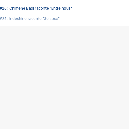
#26 : Chimène Badi raconte "Entre nous"
#25 : Indochine raconte "3e sexe"
#24 : Zaho raconte "C'est chelou"
#23 : Patrick Bruel raconte "Au café des délices"
#22 : Kyo raconte "Le chemin"
#21 : Nolwenn Leroy raconte "Cassé"
#20 : Patrick Hernandez raconte "Born to be alive"
#19 : Lorie raconte "Près de moi"
#18 : Michael Jones raconte "A nos actes manqués" (avec Jean-Jacque
#17 : Khaled raconte "Aïcha"
#16 : Corneille raconte "Parce qu'on vient de loin"
#15 : Indochine raconte "L'aventurier"