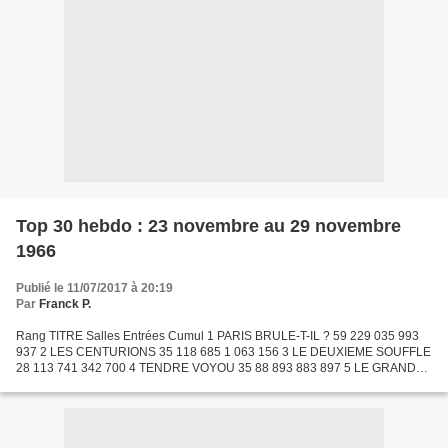
Top 30 hebdo : 23 novembre au 29 novembre
1966
Publié le 11/07/2017 à 20:19
Par
Franck P.
Rang TITRE Salles Entrées Cumul 1 PARIS BRULE-T-IL ? 59 229 035 993
937 2 LES CENTURIONS 35 118 685 1 063 156 3 LE DEUXIEME SOUFFLE
28 113 741 342 700 4 TENDRE VOYOU 35 88 893 883 897 5 LE GRAND
RESTAURANT 36 82 512 1 411 960 6 NEVADA SMITH 31 72 365...