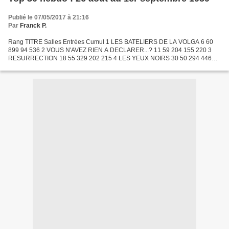
Publié le 07/05/2017 à 21:16
Par
Franck P.
Rang TITRE Salles Entrées Cumul 1 LES BATELIERS DE LA VOLGA 6 60
899 94 536 2 VOUS N'AVEZ RIEN A DECLARER...? 11 59 204 155 220 3
RESURRECTION 18 55 329 202 215 4 LES YEUX NOIRS 30 50 294 446
944 5 CROQUEMITOUFLE 22 49 908 204 944 6 BIEN JOUE MESDAMES...