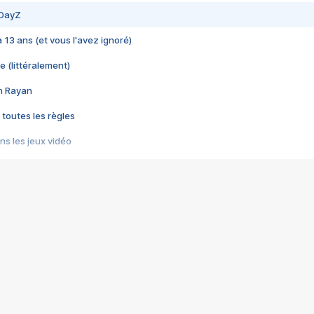
 DayZ
 a 13 ans (et vous l'avez ignoré)
e (littéralement)
im Rayan
 toutes les règles
s les jeux vidéo
us choquant de Rockstar ? - Le scandale BULLY
e plus moche de Steam
du RÊVE tourne au CAUCHEMAR
pendant 8 heures
it… à tort
umiliés par un jeu vidéo