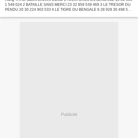
1 549 024 2 BATAILLE SANS MERCI 23 32 859 539 469 3 LE TRESOR DU
PENDU 20 30 224 903 533 4 LE TIGRE DU BENGALE 6 28 928 30 498 5
LA BELLE ET LE TZIGANE 19 28 649 279 786 6 LES 400 COUPS...
Publicité