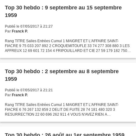
Top 30 hebdo : 9 septembre au 15 septembre
1959
Publié le 07/05/2017 à 21:27
Par
Franck P.
Rang TITRE Salles Entrées Cumul 1 MAIGRET ET L'AFFAIRE SAINT-
FIACRE 9 75 033 207 892 2 CROQUEMITOUFLE 33 74 277 308 880 3 LES
AFFREUX 12 69 601 72 154 4 FRIPOUILLARD ET CIE 27 59 179 182 750 5
LES GRANDS ESPACES 21 57 918 705 674 6 VOUS N'AVEZ RIEN A...
Top 30 hebdo : 2 septembre au 8 septembre
1959
Publié le 07/05/2017 à 21:21
Par
Franck P.
Rang TITRE Salles Entrées Cumul 1 MAIGRET ET L'AFFAIRE SAINT-
FIACRE 6 76 267 132 859 2 DELIT DE FUITE 28 74 181 480 320 3
RESURRECTION 22 60 696 262 911 4 VOUS N'AVEZ RIEN A
DECLARER...? 7 55 866 211 086 5 PARACHUTISTE MALGRE LUI 10 54
948 166 657 6 LES...
Top 30 hebdo : 26 août au 1er septembre 1959