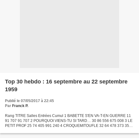
Top 30 hebdo : 16 septembre au 22 septembre
1959
Publié le 07/05/2017 à 22:45
Par
Franck P.
Rang TITRE Salles Entrées Cumul 1 BABETTE S'EN VA-T-EN GUERRE 11
91 707 91 707 2 POURQUOI VIENS-TU SI TARD… 30 86 556 675 008 3 LE
PETIT PROF 25 74 405 991 240 4 CROQUEMITOUFLE 32 64 478 373 358
5 MAIGRET ET L'AFFAIRE SAINT-FIACRE 11 64 332 272 224 6...