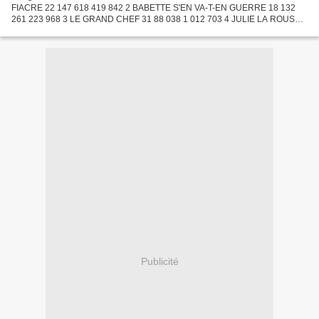
FIACRE 22 147 618 419 842 2 BABETTE S'EN VA-T-EN GUERRE 18 132
261 223 968 3 LE GRAND CHEF 31 88 038 1 012 703 4 JULIE LA ROUSSE
25 85 755 401 132 5 MINUTE PAPILLON 28 79 042 439 864 6 LES 400...
Publicité