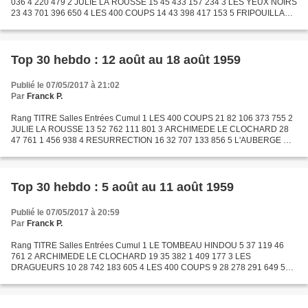
036 4 220 479 2 JULIE LA ROUSSE 15 45 433 157 234 3 LES YEUX NOIRS
23 43 701 396 650 4 LES 400 COUPS 14 43 398 417 153 5 FRIPOUILLARD
ET CIE 10 38 223 85 036 6 BIEN JOUE MESDAMES 25 36 370...
Top 30 hebdo : 12 août au 18 août 1959
Publié le 07/05/2017 à 21:02
Par
Franck P.
Rang TITRE Salles Entrées Cumul 1 LES 400 COUPS 21 82 106 373 755 2
JULIE LA ROUSSE 13 52 762 111 801 3 ARCHIMEDE LE CLOCHARD 28
47 761 1 456 938 4 RESURRECTION 16 32 707 133 856 5 L'AUBERGE DU
SIXIEME BONHEUR 20 31 894 1 132 510 6 LES TRAVAUX D'HERCULE...
Top 30 hebdo : 5 août au 11 août 1959
Publié le 07/05/2017 à 20:59
Par
Franck P.
Rang TITRE Salles Entrées Cumul 1 LE TOMBEAU HINDOU 5 37 119 46
761 2 ARCHIMEDE LE CLOCHARD 19 35 382 1 409 177 3 LES
DRAGUEURS 10 28 742 183 605 4 LES 400 COUPS 9 28 278 291 649 5
LA VENGEANCE 6 27 646 29 645 6 FRENCH CANCAN 17 27 186 3 859
192 7 LES...