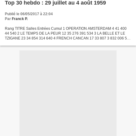
Top 30 hebdo : 29 juillet au 4 août 1959
Publié le 06/05/2017 à 22:04
Par
Franck P.
Rang TITRE Salles Entrées Cumul 1 OPERATION AMSTERDAM 4 41 400
44 540 2 LE TEMPS DE LA PEUR 12 35 276 391 534 3 LA BELLE ET LE
TZIGANE 23 34 854 314 640 4 FRENCH CANCAN 17 33 807 3 832 006 5
LES SEPT COLLINES DE ROME 13 32 374 256 345 6 FRANKENSTEIN
1970...