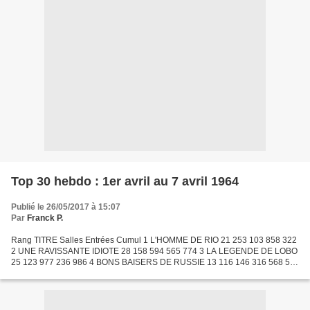
Top 30 hebdo : 1er avril au 7 avril 1964
Publié le 26/05/2017 à 15:07
Par
Franck P.
Rang TITRE Salles Entrées Cumul 1 L'HOMME DE RIO 21 253 103 858 322
2 UNE RAVISSANTE IDIOTE 28 158 594 565 774 3 LA LEGENDE DE LOBO
25 123 977 236 986 4 BONS BAISERS DE RUSSIE 13 116 146 316 568 5
LA GRANDE EVASION 49 106 931 4 533 562 6 LA TULIPE NOIRE...