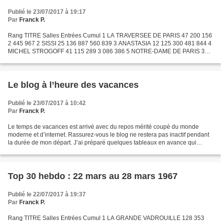
Publié le 23/07/2017 à 19:17
Par
Franck P.
Rang TITRE Salles Entrées Cumul 1 LA TRAVERSEE DE PARIS 47 200 156
2 445 967 2 SISSI 25 136 887 560 839 3 ANASTASIA 12 125 300 481 844 4
MICHEL STROGOFF 41 115 289 3 086 386 5 NOTRE-DAME DE PARIS 37
113 875 1 988 000 6 FOLIES BERGERE 28 99 727 1 745 698...
Le blog à l’heure des vacances
Publié le 23/07/2017 à 10:42
Par
Franck P.
Le temps de vacances est arrivé avec du repos mérité coupé du monde
moderne et d’internet. Rassurez-vous le blog ne restera pas inactif pendant
la durée de mon départ. J’ai préparé quelques tableaux en avance qui
devraient suffire à assurer la continuité...
Top 30 hebdo : 22 mars au 28 mars 1967
Publié le 22/07/2017 à 19:37
Par
Franck P.
Rang TITRE Salles Entrées Cumul 1 LA GRANDE VADROUILLE 128 353