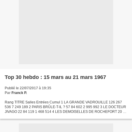
Top 30 hebdo : 15 mars au 21 mars 1967
Publié le 22/07/2017 à 19:35
Par
Franck P.
Rang TITRE Salles Entrées Cumul 1 LA GRANDE VADROUILLE 126 267
536 7 249 189 2 PARIS BRÛLE-T-IL ? 57 84 602 2 995 992 3 LE DOCTEUR
JIVAGO 22 84 119 1 468 514 4 LES DEMOISELLES DE ROCHEFORT 20 82
863 153 454 5 CINQ GARS POUR SINGAPOUR 22 67 424 146 315...