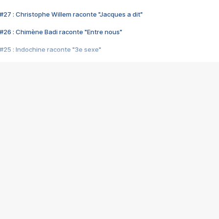
#27 : Christophe Willem raconte "Jacques a dit"
#26 : Chimène Badi raconte "Entre nous"
#25 : Indochine raconte "3e sexe"
#24 : Zaho raconte "C'est chelou"
#23 : Patrick Bruel raconte "Au café des délices"
#22 : Kyo raconte "Le chemin"
#21 : Nolwenn Leroy raconte "Cassé"
#20 : Patrick Hernandez raconte "Born to be alive"
#19 : Lorie raconte "Près de moi"
#18 : Michael Jones raconte "A nos actes manqués" (avec Jean-Jacque
#17 : Khaled raconte "Aïcha"
#16 : Corneille raconte "Parce qu'on vient de loin"