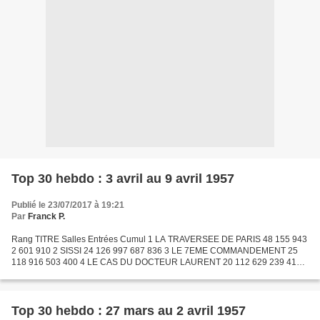
Top 30 hebdo : 3 avril au 9 avril 1957
Publié le 23/07/2017 à 19:21
Par
Franck P.
Rang TITRE Salles Entrées Cumul 1 LA TRAVERSEE DE PARIS 48 155 943
2 601 910 2 SISSI 24 126 997 687 836 3 LE 7EME COMMANDEMENT 25
118 916 503 400 4 LE CAS DU DOCTEUR LAURENT 20 112 629 239 413 5
LE ROI ET MOI 22 104 591 744 302 6 NOTRE-DAME DE PARIS 40...
Top 30 hebdo : 27 mars au 2 avril 1957