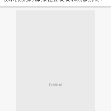
CONTRE SCOTLAND YARD 44 122 257 961 965 4 PARIS BRÛLE-T-IL ? 71
107 940 3 405 535 5 UN IDIOT À PARIS 29 89 327 254 121 6 LE
DOCTEUR...
Publicité