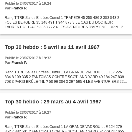
Publié le 24/07/2017 à 19:24
Par
Franck P.
Rang TITRE Salles Entrées Cumul 1 TRAPEZE 45 255 486 2 353 543 2
FOLIES BERGERE 35 148 491 1 944 873 3 LE CAS DU DOCTEUR
LAURENT 28 124 359 363 772 4 LES AVENTURES D'ARSENE LUPIN 12
121 011 201 580 5 ANASTASIA 17 107 784 685 264 6 SISSI 25 106 252
794...
Top 30 hebdo : 5 avril au 11 avril 1967
Publié le 23/07/2017 à 19:32
Par
Franck P.
Rang TITRE Salles Entrées Cumul 1 LA GRANDE VADROUILLE 117 226
834 8 109 335 2 FANTOMAS CONTRE SCOTLAND YARD 49 184 247 839
708 3 PARIS BRÛLE-T-IL ? 58 96 384 3 297 595 4 LES AVENTURIERS 22
90 889 138 781 5 LE DOCTEUR JIVAGO 30 88 994 1 789 071 6 UN IDIOT...
Top 30 hebdo : 29 mars au 4 avril 1967
Publié le 23/07/2017 à 19:27
Par
Franck P.
Rang TITRE Salles Entrées Cumul 1 LA GRANDE VADROUILLE 124 279
352 7 882 501 2 FANTOMAS CONTRE SCOTLAND YARD 52 279 247 655