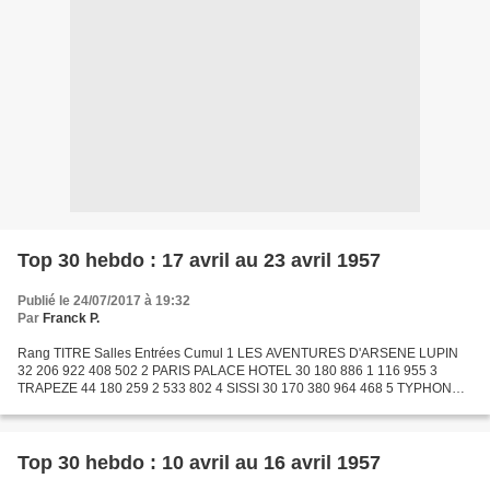
Top 30 hebdo : 17 avril au 23 avril 1957
Publié le 24/07/2017 à 19:32
Par
Franck P.
Rang TITRE Salles Entrées Cumul 1 LES AVENTURES D'ARSENE LUPIN
32 206 922 408 502 2 PARIS PALACE HOTEL 30 180 886 1 116 955 3
TRAPEZE 44 180 259 2 533 802 4 SISSI 30 170 380 964 468 5 TYPHON
SUR NAGASAKI 36 165 288 1 292 575 6 NOTRE-DAME DE PARIS 52 148...
Top 30 hebdo : 10 avril au 16 avril 1957