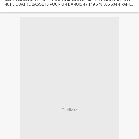
461 3 QUATRE BASSETS POUR UN DANOIS 47 149 678 305 534 4 PARIS
BRÛLE-T-IL ? 62 127 723 3 201 211 5 LA BELLE ET LE CLOCHARD 48
110...
Publicité