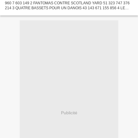
960 7 603 149 2 FANTOMAS CONTRE SCOTLAND YARD 51 323 747 376
214 3 QUATRE BASSETS POUR UN DANOIS 43 143 671 155 856 4 LE
DOCTEUR JIVAGO 27 121 745 1 590 259 5 LES DEMOISELLES DE
ROCHEFORT...
Publicité