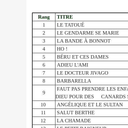
Rang
TITRE
1
LE TATOUÉ
2
LE GENDARME SE MARIE
3
LA BANDE À BONNOT
4
HO !
5
BÉRU ET CES DAMES
6
ADIEU L'AMI
7
LE DOCTEUR JIVAGO
8
BARBARELLA
FAUT PAS PRENDRE LES ENF
9
DIEU POUR DES CANARDS 
10
ANGÉLIQUE ET LE SULTAN
11
SALUT BERTHE
12
LA CHAMADE