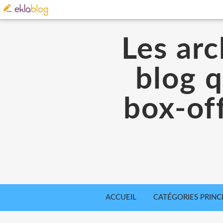
Les arc
blog q
box-off
ACCUEIL
CATÉGORIES PRINC