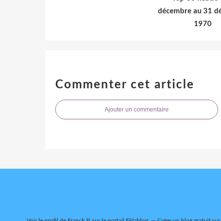
décembre au 31 d
1970
Commenter cet article
Ajouter un commentaire
Voir le profil de
Franck P.
sur le portail Eklablog
Créer un blog gratuit sur