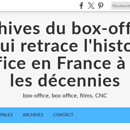
hives du box-off
ui retrace l'hist
ice en France à
les décennies
box-office, box office, films, CNC
IPALES
ARCHIVES
CONTACT