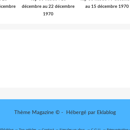
écembre
décembre au 22 décembre
au 15 décembre 1970
1970
Thème Magazine © - Hébergé par
Eklablog
 Eklablog
Top articles
Contact
Signaler un abus
C.G.U.
Rémunération e