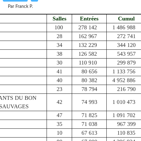
Par Franck P.
Salles
Entrées
Cumul
100
278 142
1 486 988
28
162 967
272 741
34
132 229
344 120
38
126 582
543 957
30
110 910
299 879
41
80 656
1 133 756
40
80 382
4 952 886
23
78 794
216 790
ANTS DU BON
42
74 993
1 010 473
SAUVAGES
47
71 825
1 091 702
35
71 038
967 399
10
67 613
110 835