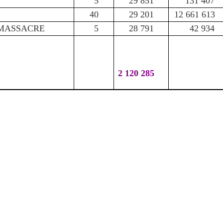
5
29 851
131 407
40
29 201
12 661 61
 MASSACRE
5
28 791
42 934
2 120 285