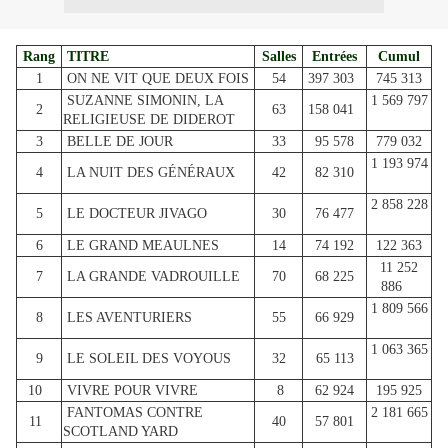
Rang
TITRE
Salles
Entrées
Cumul
1
ON NE VIT QUE DEUX FOIS
54
397 303
745 313
SUZANNE SIMONIN, LA
1 569 797
2
63
158 041
RELIGIEUSE DE DIDEROT
3
BELLE DE JOUR
33
95 578
779 032
1 193 974
4
LA NUIT DES GÉNÉRAUX
42
82 310
2 858 228
5
LE DOCTEUR JIVAGO
30
76 477
6
LE GRAND MEAULNES
14
74 192
122 363
11 252
7
LA GRANDE VADROUILLE
70
68 225
886
1 809 566
8
LES AVENTURIERS
55
66 929
1 063 365
9
LE SOLEIL DES VOYOUS
32
65 113
10
VIVRE POUR VIVRE
8
62 924
195 925
FANTOMAS CONTRE
2 181 665
11
40
57 801
SCOTLAND YARD