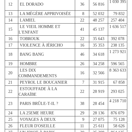
1 030 395
12
EL DORADO
36
56 816
13
LA MÉGÈRE APPRIVOISÉE
8
52 032
79 832
14
LAMIEL
22
48 257
257 404
LE VIEIL HOMME ET
1 636 517
15
41
45 137
L'ENFANT
16
TOBROUK
22
35 643
392 078
17
VIOLENCE À JÉRICHO
16
35 353
238 135
1 273 921
18
BANG BANG
46
34 618
19
HOMBRE
26
34 258
596 565
LES DIX
8 363 633
20
16
32 566
COMMANDEMENTS
21
PEYROL LE BOUCANIER
7
31 915
67 858
ESTOUFFADE À LA
22
22
28 919
293 025
CARAÏBE
4 218 710
23
PARIS BRÛLE-T-IL ?
38
28 454
24
LA 25EME HEURE
29
28 136
876 079
25
VOYAGES À DEUX
9
27 075
75 128
26
FLEUR D'OSEILLE
11
25 611
58 626