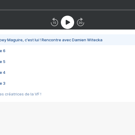
bey Maguire, c'est lui ! Rencontre avec Damien Witecka
e 6
e 5
e 4
e 3
s créatrices de la VF !
e 2
e 1
e Mektoub My Love arrive enfin ! Rencontre avec Shaïn Boumedine et Sal