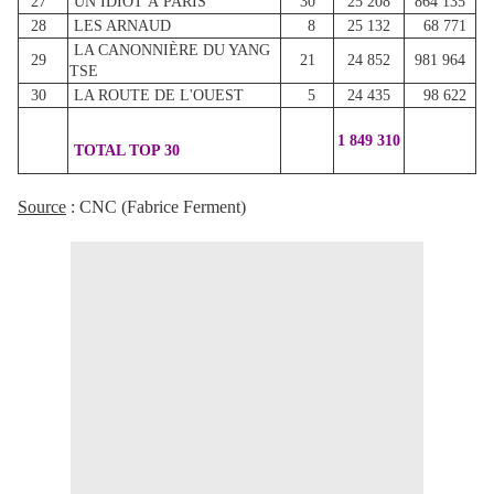
27
UN IDIOT À PARIS
30
25 208
864 135
28
LES ARNAUD
8
25 132
68 771
LA CANONNIÈRE DU YANG
29
21
24 852
981 964
TSE
30
LA ROUTE DE L'OUEST
5
24 435
98 622
1 849 310
TOTAL TOP 30
Source
: CNC (Fabrice Ferment)