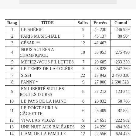
Rang
TITRE
Salles
Entrées
Cumul
1
LE SHÉRIF
9
45 230
246 939
2
PARIS MUSIC-HALL
7
43 137
80 904
3
CÉSAR **
12
42 462
NOUS AUTRES A
4
10
33 953
275 498
CHAMPIGNOL
5
MÉFIEZ-VOUS FILLETTES
7
29 685
233 359
6
LE TEMPS DE LA COLÈRE
5
28 828
247 369
7
SISSI
22
27 942
2 490 330
8
FANNY *
9
27 800
2 690 528
EN LIBERTÉ SUR LES
9
8
27 212
123 248
ROUTES D'URSS
10
LE PAYS DE LA HAINE
8
26 932
58 786
LE DOIGT SUR LA
11
6
25 409
87 882
GÂCHETTE
12
VIVA LAS VEGAS
9
24 651
222 982
13
UNE NUIT AUX BALÉARES
22
24 229
484 302
14
L'AMI DE LA FAMILLE
12
22 556
624 475