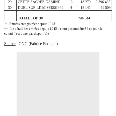
29
CETTE SACRÉE GAMINE
16
18 279
2 796 465
30
DUEL SUR LE MISSISSIPPI
4
18 141
41 509
TOTAL TOP 30
746 544
* : Entrées enregistrées depuis 1945
** : Le détail des entrées depuis 1945 n'étant pas numérisé à ce jour, le
cumul n'est donc pas disponible
Source
: CNC (Fabrice Ferment)