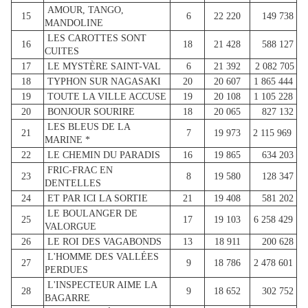
AMOUR, TANGO,
15
6
22 220
149 738
MANDOLINE
LES CAROTTES SONT
16
18
21 428
588 127
CUITES
17
LE MYSTÈRE SAINT-VAL
6
21 392
2 082 705
18
TYPHON SUR NAGASAKI
20
20 607
1 865 444
19
TOUTE LA VILLE ACCUSE
19
20 108
1 105 228
20
BONJOUR SOURIRE
18
20 065
827 132
LES BLEUS DE LA
21
7
19 973
2 115 969
MARINE *
22
LE CHEMIN DU PARADIS
16
19 865
634 203
FRIC-FRAC EN
23
8
19 580
128 347
DENTELLES
24
ET PAR ICI LA SORTIE
21
19 408
581 202
LE BOULANGER DE
25
17
19 103
6 258 429
VALORGUE
26
LE ROI DES VAGABONDS
13
18 911
200 628
L'HOMME DES VALLÉES
27
9
18 786
2 478 601
PERDUES
L'INSPECTEUR AIME LA
28
9
18 652
302 752
BAGARRE