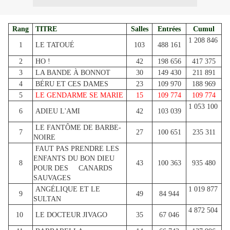
Rang
TITRE
Salles
Entrées
Cumul
1 208 846
1
LE TATOUÉ
103
488 161
2
HO !
42
198 656
417 375
3
LA BANDE À BONNOT
30
149 430
211 891
4
BÉRU ET CES DAMES
23
109 970
188 969
5
LE GENDARME SE MARIE
15
109 774
109 774
1 053 100
6
ADIEU L'AMI
42
103 039
LE FANTÔME DE BARBE-
7
27
100 651
235 311
NOIRE
FAUT PAS PRENDRE LES
ENFANTS DU BON DIEU
8
43
100 363
935 480
POUR DES CANARDS
SAUVAGES
ANGÉLIQUE ET LE
1 019 877
9
49
84 944
SULTAN
4 872 504
10
LE DOCTEUR JIVAGO
35
67 046