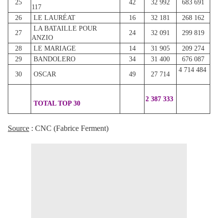
25
42
32 992
683 691
117
26
LE LAURÉAT
16
32 181
268 162
LA BATAILLE POUR
27
24
32 091
299 819
ANZIO
28
LE MARIAGE
14
31 905
209 274
29
BANDOLERO
34
31 400
676 087
4 714 484
30
OSCAR
49
27 714
2 387 333
TOTAL TOP 30
Source
: CNC (Fabrice Ferment)