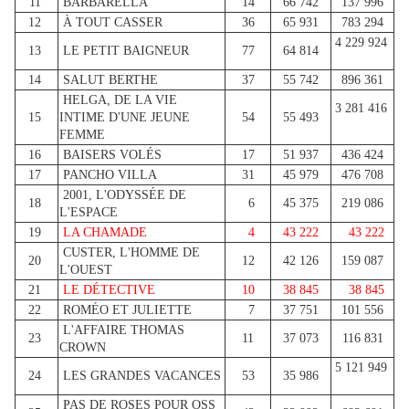
11
BARBARELLA
14
66 742
137 996
12
À TOUT CASSER
36
65 931
783 294
4 229 924
13
LE PETIT BAIGNEUR
77
64 814
14
SALUT BERTHE
37
55 742
896 361
HELGA, DE LA VIE
3 281 416
15
INTIME D'UNE JEUNE
54
55 493
FEMME
16
BAISERS VOLÉS
17
51 937
436 424
17
PANCHO VILLA
31
45 979
476 708
2001, L'ODYSSÉE DE
18
6
45 375
219 086
L'ESPACE
19
LA CHAMADE
4
43 222
43 222
CUSTER, L'HOMME DE
20
12
42 126
159 087
L'OUEST
21
LE DÉTECTIVE
10
38 845
38 845
22
ROMÉO ET JULIETTE
7
37 751
101 556
L'AFFAIRE THOMAS
23
11
37 073
116 831
CROWN
5 121 949
24
LES GRANDES VACANCES
53
35 986
PAS DE ROSES POUR OSS