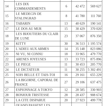
LES DIX
14
6
42 472
569 627
COMMANDEMENTS
LE MEDECIN DE
15
8
41 780
111 760
STALINGRAD
16
TABARIN
13
40 629
190 141
17
LE DOS AU MUR
15
38 429
370 020
LES BIJOUTIERS DU CLAIR
18
23
37 067
876 350
DE LUNE
19
KITTY
30
36 513
1 195 574
20
L'ADIEU AUX ARMES
14
35 148
823 086
21
NI VU, NI CONNU
18
33 965
479 770
22
ARENES JOYEUSES
13
33 723
875 896
23
LE PIEGE
11
30 453
205 770
24
LE DICTATEUR
11
30 255
5 302 491
25
SOIS BELLE ET TAIS-TOI
16
29 161
655 229
LA BIGORNE, CAPORAL DE
26
27
29 106
637 475
FRANCE
27
ESPIONNAGE A TOKYO
12
28 585
330 903
28
BONJOUR TRISTESSE
28
28 437
908 674
29
LA CITE DISPARUE
20
27 923
499 778
QUAND PASSENT LES