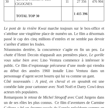
30
11
27 356
476 904
CIGOGNES
1 415 396
TOTAL TOP 30
Le pont de la rivière Kwai
marche toujours sur le box-office et
s’attribue une vingtième place de numéro un. Le film a désormais
passé le cap des cinq millions d’entrées et ne semble pas devoir
s’arrêter d’attirer les foules.
Néanmoins derrière, la concurrence s’agite en fin un peu.
La
chatte
d’Henri Decoin réapparaît aux premières place,
Le gorille
vous salue bien
avec Lino Ventura commence à intéresser le
public. Ce film d’espionnage précurseur d’une mode qui viendra
au début des années 1960 installe Lino Ventura dans un
personnage d’agent secret bourru qui lui va comme un gant.
Côté nouveautés :
A pied, en cheval et en spoutnik
est une
comédie faite pour cartonner avec Noël Noël et Darry Cowl deux
acteurs très populaires.
Remarquons le retour de
Michel Strogoff
avec Curd Jurgens dans
un de ses rôles les plus connus. Ce film d’aventures de Carmine
Gallone a été un énorme succès de l’année précédente comme en