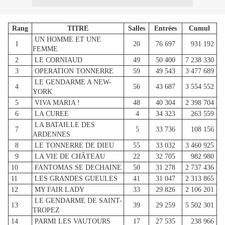
Rang
TITRE
Salles
Entrées
Cumul
UN HOMME ET UNE
1
20
76 697
931 192
FEMME
2
LE CORNIAUD
49
50 400
7 238 330
3
OPERATION TONNERRE
59
49 543
3 477 689
LE GENDARME A NEW-
4
56
43 687
3 554 552
YORK
5
VIVA MARIA !
48
40 304
2 398 704
6
LA CUREE
4
34 323
263 559
LA BATAILLE DES
7
5
33 736
108 156
ARDENNES
8
LE TONNERRE DE DIEU
55
33 032
3 460 925
9
LA VIE DE CHÂTEAU
22
32 705
982 980
10
FANTOMAS SE DECHAINE
50
31 278
2 737 436
11
LES GRANDES GUEULES
41
31 047
2 313 865
12
MY FAIR LADY
33
29 826
2 106 201
LE GENDARME DE SAINT-
13
39
29 259
5 502 301
TROPEZ
14
PARMI LES VAUTOURS
17
27 535
238 966