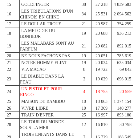
15
GOLDFINGER
38
27 218
4 839 583
LES TRIBULATIONS D'UN
16
34
25 531
2 094 562
CHINOIS EN CHINE
17
LE DOLLAR TROUE
21
20 987
354 259
LA MELODIE DU
18
19
20 688
936 213
BONHEUR
LES MALABARS SONT AU
19
21
20 082
892 015
PARFUM
20
NE NOUS FACHONS PAS
19
20 051
785 619
21
NOTRE HOMME FLINT
19
20 034
625 034
22
VIA MACAO
8
19 722
69 042
LE DIABLE DANS LA
23
2
19 029
696 015
PEAU
UN PISTOLET POUR
24
4
18 755
20 559
RINGO
25
MAISON DE BAMBOU
10
18 063
1 374 154
26
VIVRE LIBRE
10
17 369
140 277
27
TRAIN D'ENFER
25
16 997
893 180
LE TOUR DU MONDE
28
12
16 810
30 798
SOUS LA MER
TROIS ENFANTS DANS LE
29
7
16 729
188 549