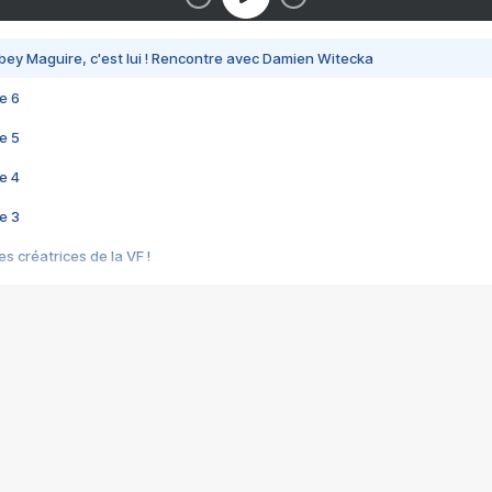
bey Maguire, c'est lui ! Rencontre avec Damien Witecka
e 6
e 5
e 4
e 3
s créatrices de la VF !
e 2
e 1
e Mektoub My Love arrive enfin ! Rencontre avec Shaïn Boumedine et Sal
i : après Toni en famille
elle réalise le bouleversant Dites lui que je l'aime