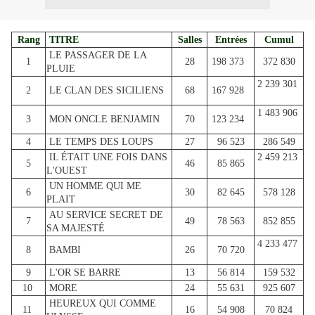
Rang
TITRE
Salles
Entrées
Cumul
LE PASSAGER DE LA
1
28
198 373
372 830
PLUIE
2 239 301
2
LE CLAN DES SICILIENS
68
167 928
1 483 906
3
MON ONCLE BENJAMIN
70
123 234
4
LE TEMPS DES LOUPS
27
96 523
286 549
IL ÉTAIT UNE FOIS DANS
2 459 213
5
46
85 865
L'OUEST
UN HOMME QUI ME
6
30
82 645
578 128
PLAIT
AU SERVICE SECRET DE
7
49
78 563
852 855
SA MAJESTÉ
4 233 477
8
BAMBI
26
70 720
9
L'OR SE BARRE
13
56 814
159 532
10
MORE
24
55 631
925 607
HEUREUX QUI COMME
11
16
54 908
70 824