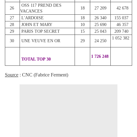
OSS 117 PREND DES
26
18
27 209
42 678
VACANCES
27
L'ARDOISE
18
26 340
155 037
28
JOHN ET MARY
10
25 690
46 357
29
PARIS TOP SECRET
15
25 043
209 740
1 052 382
30
UNE VEUVE EN OR
29
24 250
1 726 248
TOTAL TOP 30
Source
: CNC (Fabrice Ferment)