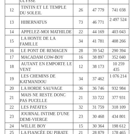
ULYSSE
TINTIN ET LE TEMPLE
12
26
47 779
741 038
DU SOLEIL
2 497 524
13
HIBERNATUS
73
46 771
14
APPELEZ-MOI MATHILDE
22
44 169
403 043
LA HONTE DE LA
15
34
41 781
408 266
FAMILLE
16
LE PONT DE REMAGEN
28
39 542
290 394
17
MACADAM COW-BOY
16
38 897
352 040
AUTANT EN EMPORTE LE
10 259
18
12
38 173
VENT
435
LES CHEMINS DE
1 076 214
19
34
37 462
KATMANDOU
20
LA HORDE SAUVAGE
36
36 746
932 984
MAIS NE RESTE DONC
21
21
33 722
377 931
PAS PUCELLE
22
LES PATATES
32
31 759
318 109
JOURNAL INTIME D'UNE
23
23
30 468
434 801
DEMI-VIERGE
24
WILLIE BOY
15
30 364
198 612
25
LA FIANCÉE DU PIRATE
21
28 879
178 465