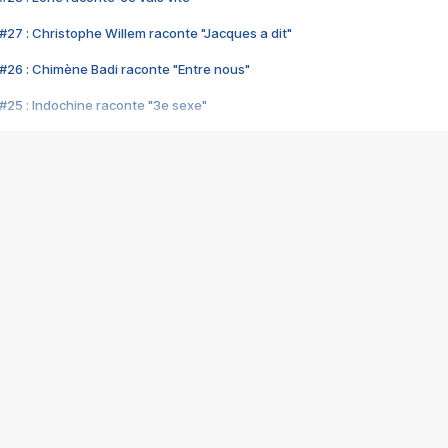
#27 : Christophe Willem raconte "Jacques a dit"
#26 : Chimène Badi raconte "Entre nous"
#25 : Indochine raconte "3e sexe"
#24 : Zaho raconte "C'est chelou"
#23 : Patrick Bruel raconte "Au café des délices"
#22 : Kyo raconte "Le chemin"
#21 : Nolwenn Leroy raconte "Cassé"
#20 : Patrick Hernandez raconte "Born to be alive"
#19 : Lorie raconte "Près de moi"
#18 : Michael Jones raconte "A nos actes manqués" (avec Jean-Jacque
#17 : Khaled raconte "Aïcha"
#16 : Corneille raconte "Parce qu'on vient de loin"