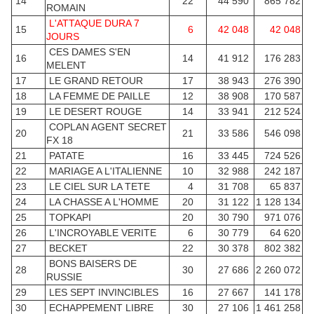
14
22
44 590
865 782
ROMAIN
L'ATTAQUE DURA 7
15
6
42 048
42 048
JOURS
CES DAMES S'EN
16
14
41 912
176 283
MELENT
17
LE GRAND RETOUR
17
38 943
276 390
18
LA FEMME DE PAILLE
12
38 908
170 587
19
LE DESERT ROUGE
14
33 941
212 524
COPLAN AGENT SECRET
20
21
33 586
546 098
FX 18
21
PATATE
16
33 445
724 526
22
MARIAGE A L'ITALIENNE
10
32 988
242 187
23
LE CIEL SUR LA TETE
4
31 708
65 837
24
LA CHASSE A L'HOMME
20
31 122
1 128 134
25
TOPKAPI
20
30 790
971 076
26
L'INCROYABLE VERITE
6
30 779
64 620
27
BECKET
22
30 378
802 382
BONS BAISERS DE
28
30
27 686
2 260 072
RUSSIE
29
LES SEPT INVINCIBLES
16
27 667
141 178
30
ECHAPPEMENT LIBRE
30
27 106
1 461 258