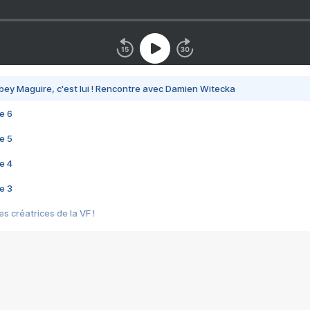
bey Maguire, c'est lui ! Rencontre avec Damien Witecka
e 6
e 5
e 4
e 3
s créatrices de la VF !
e 2
e 1
e Mektoub My Love arrive enfin ! Rencontre avec Shaïn Boumedine et Sal