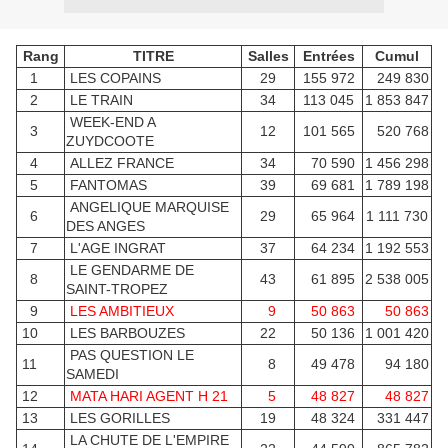
Rang
TITRE
Salles
Entrées
Cumul
1
LES COPAINS
29
155 972
249 830
2
LE TRAIN
34
113 045
1 853 847
WEEK-END A
3
12
101 565
520 768
ZUYDCOOTE
4
ALLEZ FRANCE
34
70 590
1 456 298
5
FANTOMAS
39
69 681
1 789 198
ANGELIQUE MARQUISE
6
29
65 964
1 111 730
DES ANGES
7
L'AGE INGRAT
37
64 234
1 192 553
LE GENDARME DE
8
43
61 895
2 538 005
SAINT-TROPEZ
9
LES AMBITIEUX
9
50 863
50 863
10
LES BARBOUZES
22
50 136
1 001 420
PAS QUESTION LE
11
8
49 478
94 180
SAMEDI
12
MATA HARI AGENT H 21
5
48 827
48 827
13
LES GORILLES
19
48 324
331 447
LA CHUTE DE L'EMPIRE