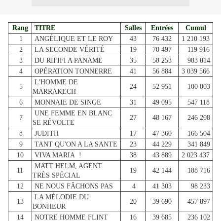
Rang
TITRE
Salles
Entrées
Cumul
1
ANGÉLIQUE ET LE ROY
43
76 432
1 210 193
2
LA SECONDE VÉRITÉ
19
70 497
119 916
3
DU RIFIFI A PANAME
35
58 253
983 014
4
OPÉRATION TONNERRE
41
56 884
3 039 566
L'HOMME DE
5
24
52 951
100 003
MARRAKECH
6
MONNAIE DE SINGE
31
49 095
547 118
UNE FEMME EN BLANC
7
27
48 167
246 208
SE RÉVOLTE
8
JUDITH
17
47 360
166 504
9
TANT QU'ON A LA SANTE
23
44 229
341 849
10
VIVA MARIA !
38
43 889
2 023 437
MATT HELM, AGENT
11
19
42 144
188 716
TRÈS SPÉCIAL
12
NE NOUS FÂCHONS PAS
4
41 303
98 233
LA MÉLODIE DU
13
20
39 690
457 897
BONHEUR
14
NOTRE HOMME FLINT
16
39 685
236 102