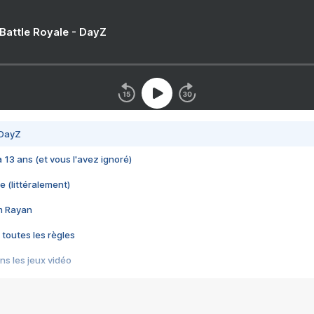
 Battle Royale - DayZ
 DayZ
 a 13 ans (et vous l'avez ignoré)
e (littéralement)
im Rayan
 toutes les règles
s les jeux vidéo
us choquant de Rockstar ? - Le scandale BULLY
e plus moche de Steam