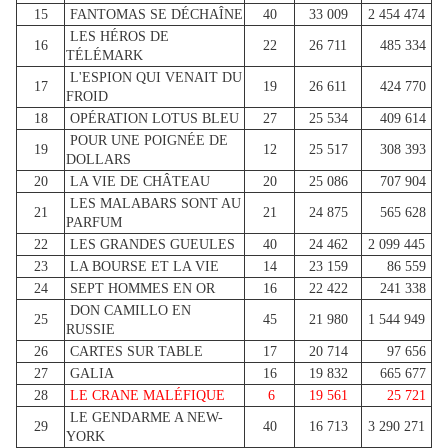
15
FANTOMAS SE DÉCHAÎNE
40
33 009
2 454 474
LES HÉROS DE
16
22
26 711
485 334
TÉLÉMARK
L'ESPION QUI VENAIT DU
17
19
26 611
424 770
FROID
18
OPÉRATION LOTUS BLEU
27
25 534
409 614
POUR UNE POIGNÉE DE
19
12
25 517
308 393
DOLLARS
20
LA VIE DE CHÂTEAU
20
25 086
707 904
LES MALABARS SONT AU
21
21
24 875
565 628
PARFUM
22
LES GRANDES GUEULES
40
24 462
2 099 445
23
LA BOURSE ET LA VIE
14
23 159
86 559
24
SEPT HOMMES EN OR
16
22 422
241 338
DON CAMILLO EN
25
45
21 980
1 544 949
RUSSIE
26
CARTES SUR TABLE
17
20 714
97 656
27
GALIA
16
19 832
665 677
28
LE CRANE MALÉFIQUE
6
19 561
25 721
LE GENDARME A NEW-
29
40
16 713
3 290 271
YORK