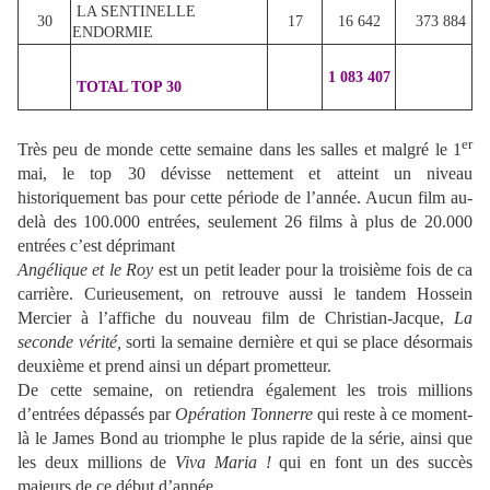
LA SENTINELLE
30
17
16 642
373 884
ENDORMIE
1 083 407
TOTAL TOP 30
er
Très peu de monde cette semaine dans les salles et malgré le 1
mai, le top 30 dévisse nettement et atteint un niveau
historiquement bas pour cette période de l’année. Aucun film au-
delà des 100.000 entrées, seulement 26 films à plus de 20.000
entrées c’est déprimant
Angélique et le Roy
est un petit leader pour la troisième fois de ca
carrière. Curieusement, on retrouve aussi le tandem Hossein
Mercier à l’affiche du nouveau film de Christian-Jacque,
La
seconde vérité,
sorti la semaine dernière et qui se place désormais
deuxième et prend ainsi un départ prometteur.
De cette semaine, on retiendra également les trois millions
d’entrées dépassés par
Opération Tonnerre
qui reste à ce moment-
là le James Bond au triomphe le plus rapide de la série, ainsi que
les deux millions de
Viva Maria !
qui en font un des succès
majeurs de ce début d’année.