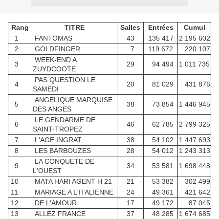
Rang
TITRE
Salles
Entrées
Cumul
1
FANTOMAS
43
135 417
2 195 602
2
GOLDFINGER
7
119 672
220 107
WEEK-END A
3
29
94 494
1 011 735
ZUYDCOOTE
PAS QUESTION LE
4
20
81 029
431 876
SAMEDI
ANGELIQUE MARQUISE
5
38
73 854
1 446 945
DES ANGES
LE GENDARME DE
6
46
62 785
2 799 325
SAINT-TROPEZ
7
L'AGE INGRAT
38
54 102
1 447 693
8
LES BARBOUZES
28
54 012
1 243 313
LA CONQUETE DE
9
34
53 581
1 698 448
L'OUEST
10
MATA HARI AGENT H 21
21
53 382
302 499
11
MARIAGE A L'ITALIENNE
24
49 361
421 642
12
DE L'AMOUR
17
49 172
87 045
13
ALLEZ FRANCE
37
48 285
1 674 685