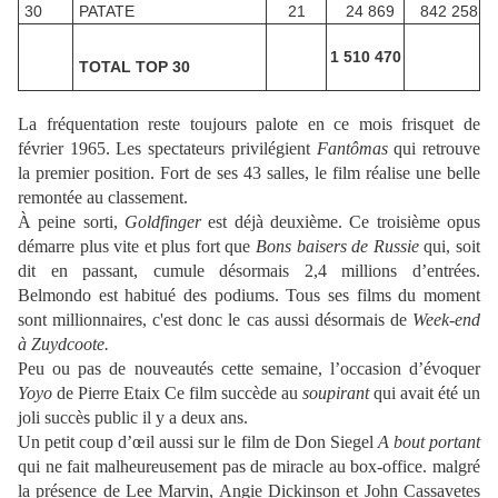
30
PATATE
21
24 869
842 258
1 510 470
TOTAL TOP 30
La fréquentation reste toujours palote en ce mois frisquet de
février 1965. Les spectateurs privilégient
Fantômas
qui retrouve
la premier position. Fort de ses 43 salles, le film réalise une belle
remontée au classement.
À peine sorti,
Goldfinger
est déjà deuxième. Ce troisième opus
démarre plus vite et plus fort que
Bons baisers de Russie
qui, soit
dit en passant, cumule désormais 2,4 millions d’entrées.
Belmondo est habitué des podiums. Tous ses films du moment
sont millionnaires, c'est donc le cas aussi désormais de
Week-end
à Zuydcoote.
Peu ou pas de nouveautés cette semaine, l’occasion d’évoquer
Yoyo
de Pierre Etaix Ce film succède au
soupirant
qui avait été un
joli succès public il y a deux ans.
Un petit coup d’œil aussi sur le film de Don Siegel
A bout portant
qui ne fait malheureusement pas de miracle au box-office. malgré
la présence de Lee Marvin, Angie Dickinson et John Cassavetes