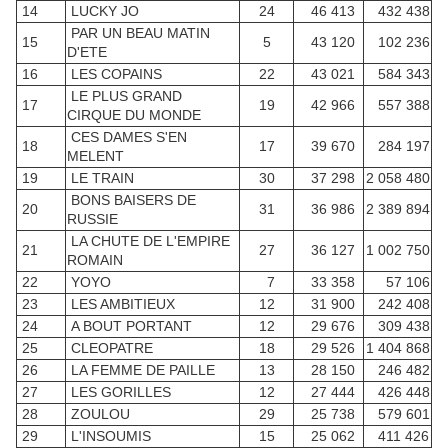
14
LUCKY JO
24
46 413
432 438
PAR UN BEAU MATIN
15
5
43 120
102 236
D'ETE
16
LES COPAINS
22
43 021
584 343
LE PLUS GRAND
17
19
42 966
557 388
CIRQUE DU MONDE
CES DAMES S'EN
18
17
39 670
284 197
MELENT
19
LE TRAIN
30
37 298
2 058 480
BONS BAISERS DE
20
31
36 986
2 389 894
RUSSIE
LA CHUTE DE L'EMPIRE
21
27
36 127
1 002 750
ROMAIN
22
YOYO
7
33 358
57 106
23
LES AMBITIEUX
12
31 900
242 408
24
A BOUT PORTANT
12
29 676
309 438
25
CLEOPATRE
18
29 526
1 404 868
26
LA FEMME DE PAILLE
13
28 150
246 482
27
LES GORILLES
12
27 444
426 448
28
ZOULOU
29
25 738
579 601
29
L'INSOUMIS
15
25 062
411 426