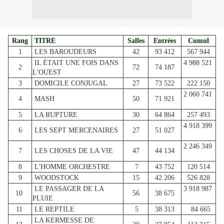
Rang
TITRE
Salles
Entrées
Cumul
1
LES BAROUDEURS
42
93 412
567 944
IL ÉTAIT UNE FOIS DANS
4 988 521
2
72
74 187
L'OUEST
3
DOMICILE CONJUGAL
27
73 522
222 150
2 060 741
4
MASH
50
71 921
5
LA RUPTURE
30
64 864
257 493
4 918 399
6
LES SEPT MERCENAIRES
27
51 027
2 246 349
7
LES CHOSES DE LA VIE
47
44 134
8
L'HOMME ORCHESTRE
7
43 752
120 514
9
WOODSTOCK
15
42 206
526 828
LE PASSAGER DE LA
3 918 987
10
56
38 675
PLUIE
11
LE REPTILE
5
38 313
84 665
LA KERMESSE DE