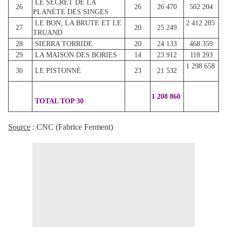
LE SECRET DE LA
26
26
26 470
502 204
PLANÈTE DES SINGES
LE BON, LA BRUTE ET LE
2 412 285
27
20
25 249
TRUAND
28
SIERRA TORRIDE
20
24 133
468 359
29
LA MAISON DES BORIES
14
23 912
118 293
1 298 658
30
LE PISTONNÉ
23
21 532
1 208 860
TOTAL TOP 30
Source
: CNC (Fabrice Ferment)