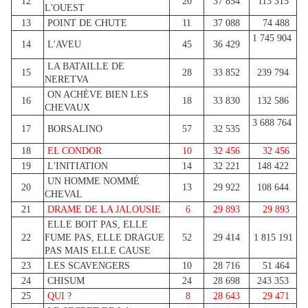
12
20
37 854
113 315
L'OUEST
13
POINT DE CHUTE
11
37 088
74 488
1 745 904
14
L'AVEU
45
36 429
LA BATAILLE DE
15
28
33 852
239 794
NERETVA
ON ACHÈVE BIEN LES
16
18
33 830
132 586
CHEVAUX
3 688 764
17
BORSALINO
57
32 535
18
EL CONDOR
10
32 456
32 456
19
L'INITIATION
14
32 221
148 422
UN HOMME NOMMÉ
20
13
29 922
108 644
CHEVAL
21
DRAME DE LA JALOUSIE
6
29 893
29 893
ELLE BOIT PAS, ELLE
22
FUME PAS, ELLE DRAGUE
52
29 414
1 815 191
PAS MAIS ELLE CAUSE
23
LES SCAVENGERS
10
28 716
51 464
24
CHISUM
24
28 698
243 353
25
QUI ?
8
28 643
29 471