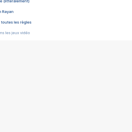
e (littéralement)
im Rayan
 toutes les règles
s les jeux vidéo
us choquant de Rockstar ? - Le scandale BULLY
e plus moche de Steam
du RÊVE tourne au CAUCHEMAR
pendant 8 heures
it… à tort
umiliés par un jeu vidéo
ire - Final Fantasy 8
ti un empire - Age of Empires
story DOFUS