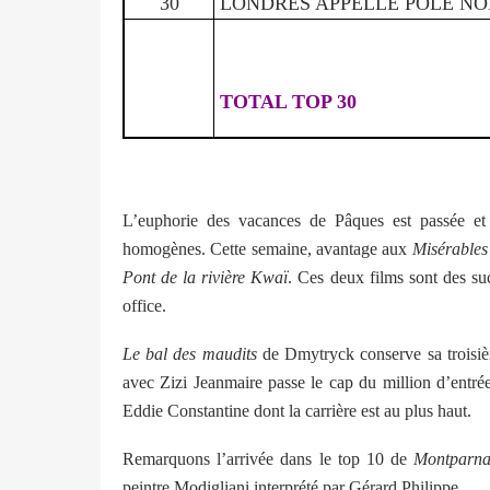
30
LONDRES APPELLE POLE N
TOTAL TOP 30
L’euphorie des vacances de Pâques est passée et
homogènes. Cette semaine, avantage aux
Misérables
Pont de la rivière Kwaï
. Ces deux films sont des su
office.
Le bal des maudits
de Dmytryck conserve sa troisiè
avec Zizi Jeanmaire passe le cap du million d’entr
Eddie Constantine dont la carrière est au plus haut.
Remarquons l’arrivée dans le top 10 de
Montparna
peintre Modigliani interprété par Gérard Philippe.