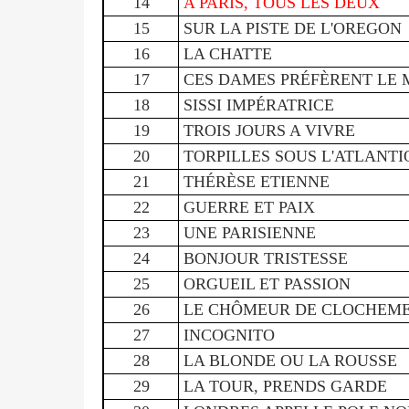
14
A PARIS, TOUS LES DEUX
15
SUR LA PISTE DE L'OREGON
16
LA CHATTE
17
CES DAMES PRÉFÈRENT LE
18
SISSI IMPÉRATRICE
19
TROIS JOURS A VIVRE
20
TORPILLES SOUS L'ATLANTI
21
THÉRÈSE ETIENNE
22
GUERRE ET PAIX
23
UNE PARISIENNE
24
BONJOUR TRISTESSE
25
ORGUEIL ET PASSION
26
LE CHÔMEUR DE CLOCHEM
27
INCOGNITO
28
LA BLONDE OU LA ROUSSE
29
LA TOUR, PRENDS GARDE