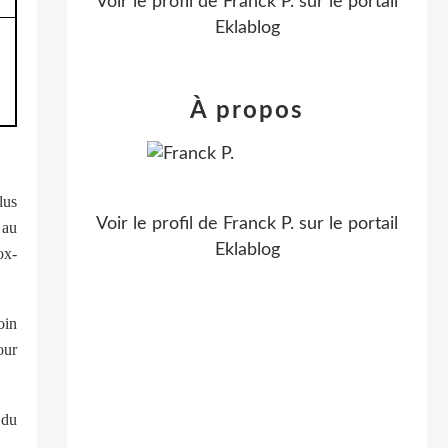
Voir le profil de
Franck P.
sur le portail
Eklablog
À propos
lus
Voir le profil de
Franck P.
sur le portail
 au
Eklablog
ox-
oin
our
 du