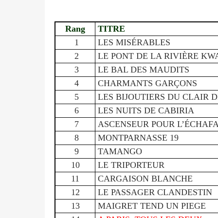
Rang
TITRE
1
LES MISÉRABLES
2
LE PONT DE LA RIVIÈRE KW
3
LE BAL DES MAUDITS
4
CHARMANTS GARÇONS
5
LES BIJOUTIERS DU CLAIR 
6
LES NUITS DE CABIRIA
7
ASCENSEUR POUR L’ÉCHAF
8
MONTPARNASSE 19
9
TAMANGO
10
LE TRIPORTEUR
11
CARGAISON BLANCHE
12
LE PASSAGER CLANDESTIN
13
MAIGRET TEND UN PIEGE