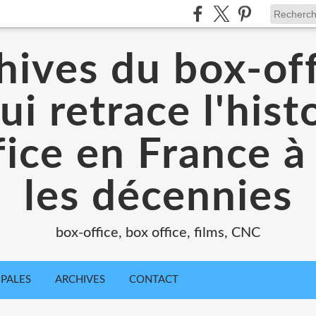
hives du box-off
ui retrace l'hist
ice en France à
les décennies
box-office, box office, films, CNC
IPALES
ARCHIVES
CONTACT