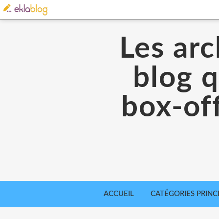
Les arc
blog q
box-off
ACCUEIL
CATÉGORIES PRINC