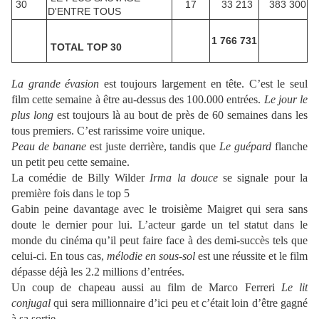
30
17
33 213
383 300
D'ENTRE TOUS
1 766 731
TOTAL TOP 30
La grande évasion
est toujours largement en tête. C’est le seul
film cette semaine à être au-dessus des 100.000 entrées.
Le jour le
plus long
est toujours là au bout de près de 60 semaines dans les
tous premiers. C’est rarissime voire unique.
Peau de banane
est juste derrière, tandis que
Le guépard
flanche
un petit peu cette semaine.
La comédie de Billy Wilder
Irma la douce
se signale pour la
première fois dans le top 5
Gabin peine davantage avec le troisième Maigret qui sera sans
doute le dernier pour lui. L’acteur garde un tel statut dans le
monde du cinéma qu’il peut faire face à des demi-succès tels que
celui-ci. En tous cas,
mélodie en sous-sol
est une réussite et le film
dépasse déjà les 2.2 millions d’entrées.
Un coup de chapeau aussi au film de Marco Ferreri
Le lit
conjugal
qui sera millionnaire d’ici peu et c’était loin d’être gagné
à sa sortie.