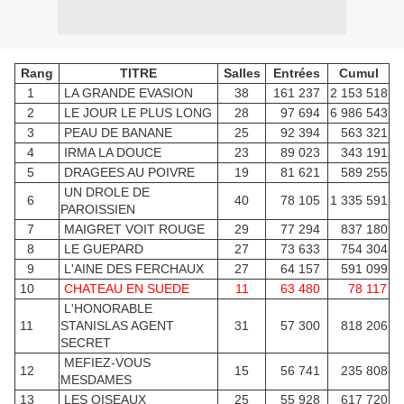
Rang
TITRE
Salles
Entrées
Cumul
1
LA GRANDE EVASION
38
161 237
2 153 518
2
LE JOUR LE PLUS LONG
28
97 694
6 986 543
3
PEAU DE BANANE
25
92 394
563 321
4
IRMA LA DOUCE
23
89 023
343 191
5
DRAGEES AU POIVRE
19
81 621
589 255
UN DROLE DE
6
40
78 105
1 335 591
PAROISSIEN
7
MAIGRET VOIT ROUGE
29
77 294
837 180
8
LE GUEPARD
27
73 633
754 304
9
L'AINE DES FERCHAUX
27
64 157
591 099
10
CHATEAU EN SUEDE
11
63 480
78 117
L'HONORABLE
11
STANISLAS AGENT
31
57 300
818 206
SECRET
MEFIEZ-VOUS
12
15
56 741
235 808
MESDAMES
13
LES OISEAUX
25
55 928
617 720