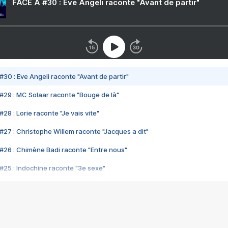
FACE A #30 : Eve Angeli raconte "Avant de partir"
#30 : Eve Angeli raconte "Avant de partir"
#29 : MC Solaar raconte "Bouge de là"
28 : Lorie raconte "Je vais vite"
#27 : Christophe Willem raconte "Jacques a dit"
#26 : Chimène Badi raconte "Entre nous"
#25 : Indochine raconte "3e sexe"
#24 : Zaho raconte "C'est chelou"
#23 : Patrick Bruel raconte "Au café des délices"
#22 : Kyo raconte "Le chemin"