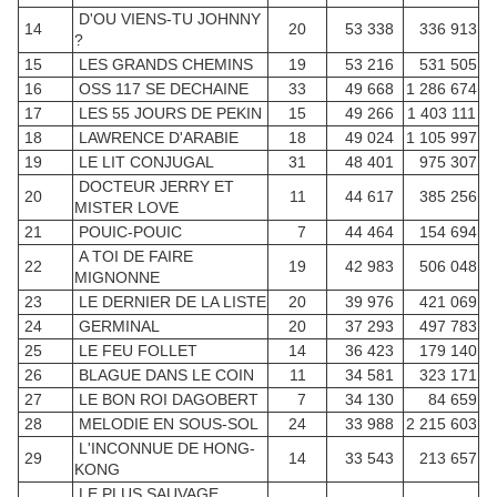
D'OU VIENS-TU JOHNNY
14
20
53 338
336 913
?
15
LES GRANDS CHEMINS
19
53 216
531 505
16
OSS 117 SE DECHAINE
33
49 668
1 286 674
17
LES 55 JOURS DE PEKIN
15
49 266
1 403 111
18
LAWRENCE D'ARABIE
18
49 024
1 105 997
19
LE LIT CONJUGAL
31
48 401
975 307
DOCTEUR JERRY ET
20
11
44 617
385 256
MISTER LOVE
21
POUIC-POUIC
7
44 464
154 694
A TOI DE FAIRE
22
19
42 983
506 048
MIGNONNE
23
LE DERNIER DE LA LISTE
20
39 976
421 069
24
GERMINAL
20
37 293
497 783
25
LE FEU FOLLET
14
36 423
179 140
26
BLAGUE DANS LE COIN
11
34 581
323 171
27
LE BON ROI DAGOBERT
7
34 130
84 659
28
MELODIE EN SOUS-SOL
24
33 988
2 215 603
L'INCONNUE DE HONG-
29
14
33 543
213 657
KONG
LE PLUS SAUVAGE