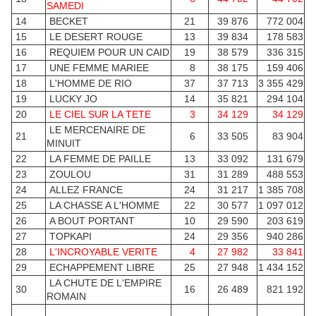
SAMEDI
14
BECKET
21
39 876
772 004
15
LE DESERT ROUGE
13
39 834
178 583
16
REQUIEM POUR UN CAID
19
38 579
336 315
17
UNE FEMME MARIEE
8
38 175
159 406
18
L'HOMME DE RIO
37
37 713
3 355 429
19
LUCKY JO
14
35 821
294 104
20
LE CIEL SUR LA TETE
3
34 129
34 129
LE MERCENAIRE DE
21
6
33 505
83 904
MINUIT
22
LA FEMME DE PAILLE
13
33 092
131 679
23
ZOULOU
31
31 289
488 553
24
ALLEZ FRANCE
24
31 217
1 385 708
25
LA CHASSE A L'HOMME
22
30 577
1 097 012
26
A BOUT PORTANT
10
29 590
203 619
27
TOPKAPI
24
29 356
940 286
28
L'INCROYABLE VERITE
4
27 982
33 841
29
ECHAPPEMENT LIBRE
25
27 948
1 434 152
LA CHUTE DE L'EMPIRE
30
16
26 489
821 192
ROMAIN