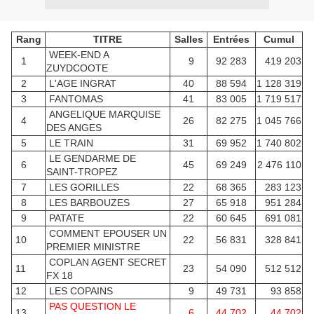
Rang
TITRE
Salles
Entrées
Cumul
WEEK-END A
1
9
92 283
419 203
ZUYDCOOTE
2
L'AGE INGRAT
40
88 594
1 128 319
3
FANTOMAS
41
83 005
1 719 517
ANGELIQUE MARQUISE
4
26
82 275
1 045 766
DES ANGES
5
LE TRAIN
31
69 952
1 740 802
LE GENDARME DE
6
45
69 249
2 476 110
SAINT-TROPEZ
7
LES GORILLES
22
68 365
283 123
8
LES BARBOUZES
27
65 918
951 284
9
PATATE
22
60 645
691 081
COMMENT EPOUSER UN
10
22
56 831
328 841
PREMIER MINISTRE
COPLAN AGENT SECRET
11
23
54 090
512 512
FX 18
12
LES COPAINS
9
49 731
93 858
PAS QUESTION LE
13
6
44 702
44 702