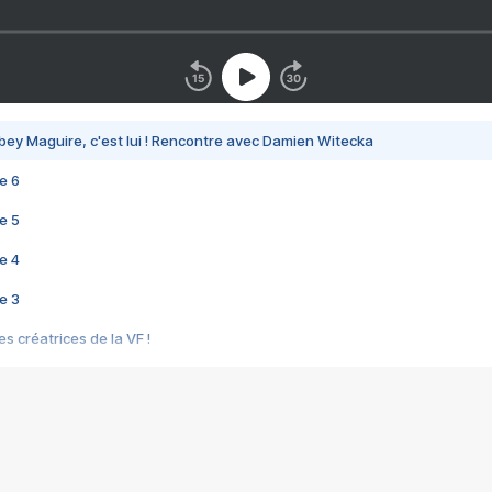
bey Maguire, c'est lui ! Rencontre avec Damien Witecka
e 6
e 5
e 4
e 3
s créatrices de la VF !
e 2
e 1
e Mektoub My Love arrive enfin ! Rencontre avec Shaïn Boumedine et Sal