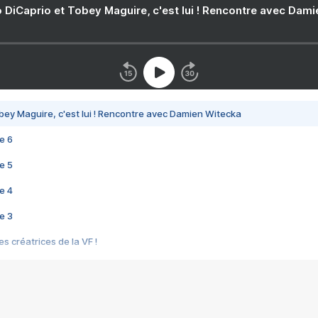
 DiCaprio et Tobey Maguire, c'est lui ! Rencontre avec Dam
bey Maguire, c'est lui ! Rencontre avec Damien Witecka
e 6
e 5
e 4
e 3
s créatrices de la VF !
e 2
e 1