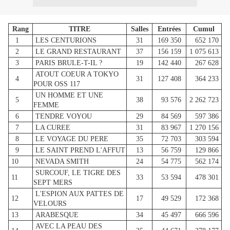
Rang
TITRE
Salles
Entrées
Cumul
1
LES CENTURIONS
31
169 350
652 170
2
LE GRAND RESTAURANT
37
156 159
1 075 613
3
PARIS BRULE-T-IL ?
19
142 440
267 628
ATOUT COEUR A TOKYO
4
31
127 408
364 233
POUR OSS 117
UN HOMME ET UNE
5
38
93 576
2 262 723
FEMME
6
TENDRE VOYOU
29
84 569
597 386
7
LA CUREE
31
83 967
1 270 156
8
LE VOYAGE DU PERE
35
72 703
303 594
9
LE SAINT PREND L'AFFUT
13
56 759
129 866
10
NEVADA SMITH
24
54 775
562 174
SURCOUF, LE TIGRE DES
11
33
53 594
478 301
SEPT MERS
L'ESPION AUX PATTES DE
12
17
49 529
172 368
VELOURS
13
ARABESQUE
34
45 497
666 596
AVEC LA PEAU DES