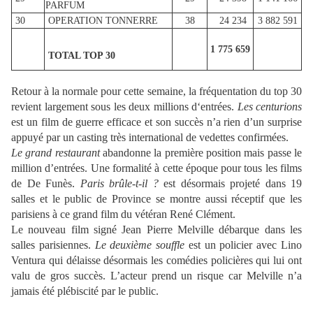
PARFUM
30
OPERATION TONNERRE
38
24 234
3 882 591
1 775 659
TOTAL TOP 30
Retour à la normale pour cette semaine, la fréquentation du top 30
revient largement sous les deux millions d‘entrées.
Les centurions
est un film de guerre efficace et son succès n’a rien d’un surprise
appuyé par un casting très international de vedettes confirmées.
Le grand restaurant
abandonne la première position mais passe le
million d’entrées. Une formalité à cette époque pour tous les films
de De Funès.
Paris brûle-t-il ?
est désormais projeté dans 19
salles et le public de Province se montre aussi réceptif que les
parisiens à ce grand film du vétéran René Clément.
Le nouveau film signé Jean Pierre Melville débarque dans les
salles parisiennes.
Le deuxième souffle
est un policier avec Lino
Ventura qui délaisse désormais les comédies policières qui lui ont
valu de gros succès. L’acteur prend un risque car Melville n’a
jamais été plébiscité par le public.