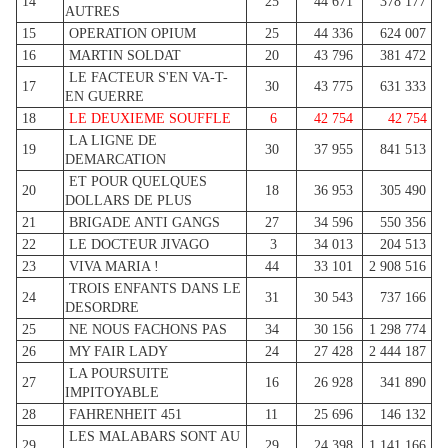
14
25
44 671
378 177
AUTRES
15
OPERATION OPIUM
25
44 336
624 007
16
MARTIN SOLDAT
20
43 796
381 472
LE FACTEUR S'EN VA-T-
17
30
43 775
631 333
EN GUERRE
18
LE DEUXIEME SOUFFLE
6
42 754
42 754
LA LIGNE DE
19
30
37 955
841 513
DEMARCATION
ET POUR QUELQUES
20
18
36 953
305 490
DOLLARS DE PLUS
21
BRIGADE ANTI GANGS
27
34 596
550 356
22
LE DOCTEUR JIVAGO
3
34 013
204 513
23
VIVA MARIA !
44
33 101
2 908 516
TROIS ENFANTS DANS LE
24
31
30 543
737 166
DESORDRE
25
NE NOUS FACHONS PAS
34
30 156
1 298 774
26
MY FAIR LADY
24
27 428
2 444 187
LA POURSUITE
27
16
26 928
341 890
IMPITOYABLE
28
FAHRENHEIT 451
11
25 696
146 132
LES MALABARS SONT AU
29
29
24 398
1 141 166