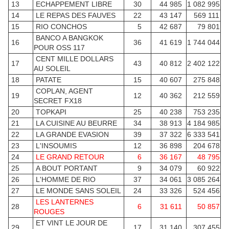
13
ECHAPPEMENT LIBRE
30
44 985
1 082 995
14
LE REPAS DES FAUVES
22
43 147
569 111
15
RIO CONCHOS
5
42 687
79 801
BANCO A BANGKOK
16
36
41 619
1 744 044
POUR OSS 117
CENT MILLE DOLLARS
17
43
40 812
2 402 122
AU SOLEIL
18
PATATE
15
40 607
275 848
COPLAN, AGENT
19
12
40 362
212 559
SECRET FX18
20
TOPKAPI
25
40 238
753 235
21
LA CUISINE AU BEURRE
34
38 913
4 184 985
22
LA GRANDE EVASION
39
37 322
6 333 541
23
L'INSOUMIS
12
36 898
204 678
24
LE GRAND RETOUR
6
36 167
48 795
25
A BOUT PORTANT
9
34 079
60 922
26
L'HOMME DE RIO
37
34 061
3 085 264
27
LE MONDE SANS SOLEIL
24
33 326
524 456
LES LANTERNES
28
6
31 611
50 857
ROUGES
ET VINT LE JOUR DE
29
17
31 140
307 455