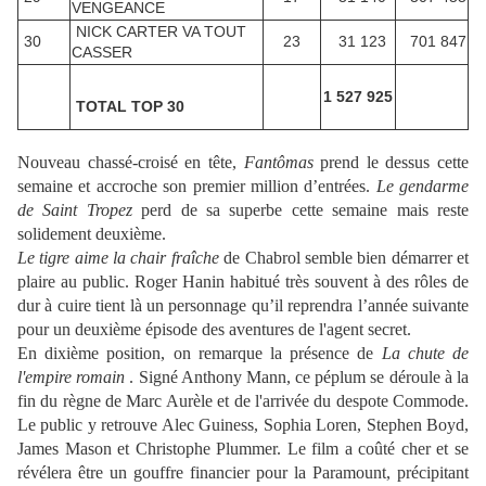
VENGEANCE
NICK CARTER VA TOUT
30
23
31 123
701 847
CASSER
1 527 925
TOTAL TOP 30
Nouveau chassé-croisé en tête,
Fantômas
prend le dessus cette
semaine et accroche son premier million d’entrées.
Le gendarme
de Saint Tropez
perd de sa superbe cette semaine mais reste
solidement deuxième.
Le tigre aime la chair fraîche
de Chabrol semble bien démarrer et
plaire au public. Roger Hanin habitué très souvent à des rôles de
dur à cuire tient là un personnage qu’il reprendra l’année suivante
pour un deuxième épisode des aventures de l'agent secret.
En dixième position, on remarque la présence de
La chute de
l'empire romain
. Signé Anthony Mann, ce péplum se déroule à la
fin du règne de Marc Aurèle et de l'arrivée du despote Commode.
Le public y retrouve Alec Guiness, Sophia Loren, Stephen Boyd,
James Mason et Christophe Plummer. Le film a coûté cher et se
révélera être un gouffre financier pour la Paramount, précipitant