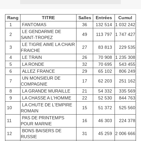
Rang
TITRE
Salles
Entrées
Cumul
1
FANTOMAS
36
132 514
1 032 242
LE GENDARME DE
2
49
113 797
1 747 427
SAINT-TROPEZ
LE TIGRE AIME LA CHAIR
3
27
83 813
229 535
FRAICHE
4
LE TRAIN
26
70 908
1 235 308
5
LA RONDE
32
70 695
543 455
6
ALLEZ FRANCE
29
65 102
806 249
UN MONSIEUR DE
7
17
62 203
251 162
COMPAGNIE
8
LA GRANDE MURAILLE
21
54 332
335 569
9
LA CHASSE A L'HOMME
22
52 530
844 763
LA CHUTE DE L'EMPIRE
10
15
51 372
525 560
ROMAIN
PAS DE PRINTEMPS
11
16
46 303
224 378
POUR MARNIE
BONS BAISERS DE
12
31
45 259
2 006 666
RUSSIE