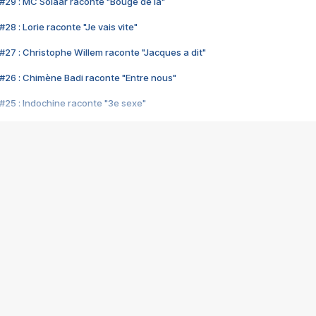
#29 : MC Solaar raconte "Bouge de là"
28 : Lorie raconte "Je vais vite"
#27 : Christophe Willem raconte "Jacques a dit"
#26 : Chimène Badi raconte "Entre nous"
#25 : Indochine raconte "3e sexe"
#24 : Zaho raconte "C'est chelou"
#23 : Patrick Bruel raconte "Au café des délices"
#22 : Kyo raconte "Le chemin"
#21 : Nolwenn Leroy raconte "Cassé"
#20 : Patrick Hernandez raconte "Born to be alive"
#19 : Lorie raconte "Près de moi"
#18 : Michael Jones raconte "A nos actes manqués" (avec Jean-Jacque
#17 : Khaled raconte "Aïcha"