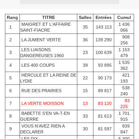
Rang
TITRE
Salles
Entrées
Cumul
MAIGRET ET L'AFFAIRE
1 436
1
35
143 113
SAINT-FIACRE
066
908
2
LA JUMENT VERTE
36
139 290
256
LES LIAISONS
1 153
3
23
100 639
DANGEREUSES 1960
479
1 535
4
LES 400 COUPS
39
93 895
362
HERCULE ET LA REINE DE
421
5
22
90 173
LYDIE
193
538
6
RUE DES PRAIRIES
15
89 817
240
83
7
LA VERTE MOISSON
13
83 120
225
BABETTE S'EN VA-T-EN
1 701
8
33
81 613
GUERRE
915
VOUS N'AVEZ RIEN A
839
9
30
81 597
DECLARER
847
LES DIX
5 300