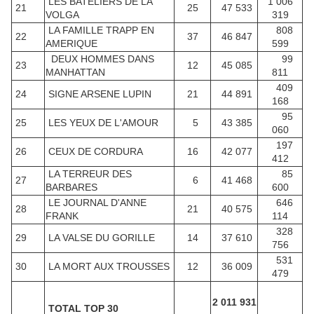
LES BATELIERS DE LA
1 006
21
25
47 533
VOLGA
319
LA FAMILLE TRAPP EN
808
22
37
46 847
AMERIQUE
599
DEUX HOMMES DANS
99
23
12
45 085
MANHATTAN
811
409
24
SIGNE ARSENE LUPIN
21
44 891
168
95
25
LES YEUX DE L'AMOUR
5
43 385
060
197
26
CEUX DE CORDURA
16
42 077
412
LA TERREUR DES
85
27
6
41 468
BARBARES
600
LE JOURNAL D'ANNE
646
28
21
40 575
FRANK
114
328
29
LA VALSE DU GORILLE
14
37 610
756
531
30
LA MORT AUX TROUSSES
12
36 009
479
2 011 931
TOTAL TOP 30