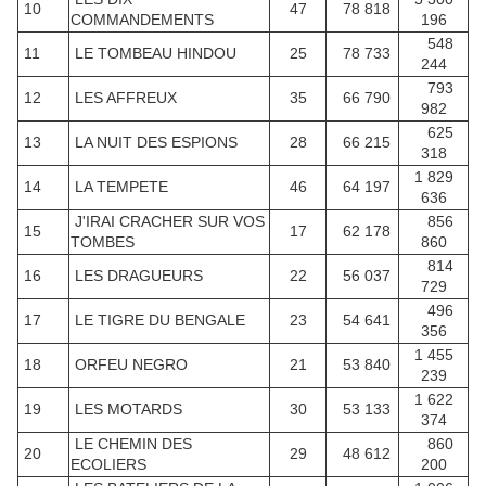
10
47
78 818
COMMANDEMENTS
196
548
11
LE TOMBEAU HINDOU
25
78 733
244
793
12
LES AFFREUX
35
66 790
982
625
13
LA NUIT DES ESPIONS
28
66 215
318
1 829
14
LA TEMPETE
46
64 197
636
J'IRAI CRACHER SUR VOS
856
15
17
62 178
TOMBES
860
814
16
LES DRAGUEURS
22
56 037
729
496
17
LE TIGRE DU BENGALE
23
54 641
356
1 455
18
ORFEU NEGRO
21
53 840
239
1 622
19
LES MOTARDS
30
53 133
374
LE CHEMIN DES
860
20
29
48 612
ECOLIERS
200