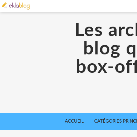
Les arc
blog q
box-off
ACCUEIL
CATÉGORIES PRINC