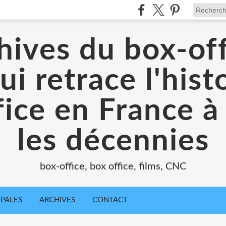
hives du box-off
ui retrace l'hist
ice en France à
les décennies
box-office, box office, films, CNC
IPALES
ARCHIVES
CONTACT