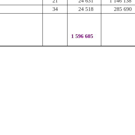
21
24 631
1 146 138
34
24 518
285 690
1 596 605