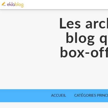
Les arc
blog q
box-off
ACCUEIL
CATÉGORIES PRINC