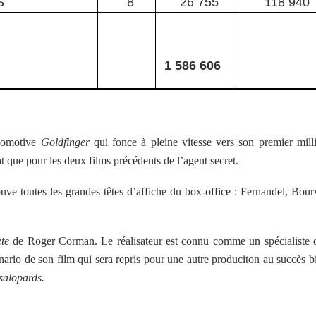
S
8
26 755
118 940
1 586 606
ocomotive
Goldfinger
qui fonce à pleine vitesse vers son premier mill
t que pour les deux films précédents de l’agent secret.
uve toutes les grandes têtes d’affiche du box-office : Fernandel, Bourv
ète
de Roger Corman. Le réalisateur est connu comme un spécialiste 
cénario de son film qui sera repris pour une autre produciton au succès b
salopards.