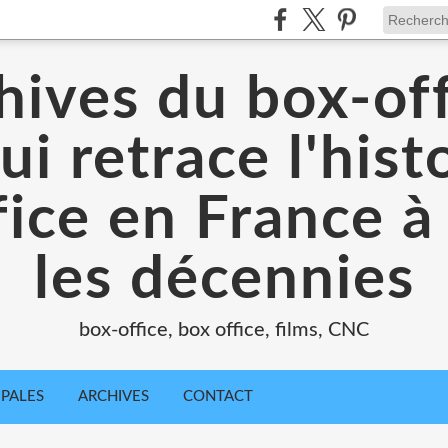
hives du box-off
ui retrace l'hist
ice en France à
les décennies
box-office, box office, films, CNC
IPALES
ARCHIVES
CONTACT