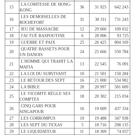
LA COMTESSE DE HONG-
15
36
31 925
642 243
KONG
LES DEMOISELLES DE
16
31
30 311
731 243
ROCHEFORT
17
JEU DE MASSACRE
12
29 060
109 032
18
J'AI TUÉ RASPOUTINE
6
28 006
93 725
19
GUERRE ET PAIX
25
26 425
804 169
QUATRE BASSETS POUR
20
24
25 666
550 784
UN DANOIS
L'HOMME QUI TRAHIT LA
21
13
22 545
76 091
MAFIA
22
LA LOI DU SURVIVANT
10
21 501
150 284
23
LE RETOUR DES SEPT
16
21 000
534 982
24
LA BIBLE
20
20 997
581 609
LE VICOMTE RÈGLE SES
25
18
20 302
215 034
COMPTES
CINQ GARS POUR
26
16
19 609
437 334
SINGAPOUR
27
LES CORROMPUS
19
19 488
347 938
28
LES SEPT DU TEXAS
5
18 716
298 135
29
LE LIQUIDATEUR
11
18 309
74 037