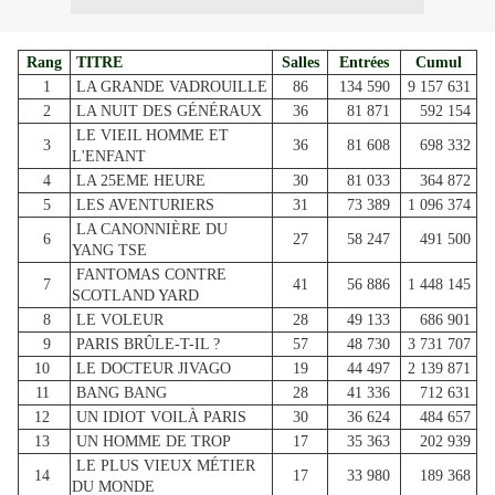
Rang
TITRE
Salles
Entrées
Cumul
1
LA GRANDE VADROUILLE
86
134 590
9 157 631
2
LA NUIT DES GÉNÉRAUX
36
81 871
592 154
LE VIEIL HOMME ET
3
36
81 608
698 332
L'ENFANT
4
LA 25EME HEURE
30
81 033
364 872
5
LES AVENTURIERS
31
73 389
1 096 374
LA CANONNIÈRE DU
6
27
58 247
491 500
YANG TSE
FANTOMAS CONTRE
7
41
56 886
1 448 145
SCOTLAND YARD
8
LE VOLEUR
28
49 133
686 901
9
PARIS BRÛLE-T-IL ?
57
48 730
3 731 707
10
LE DOCTEUR JIVAGO
19
44 497
2 139 871
11
BANG BANG
28
41 336
712 631
12
UN IDIOT VOILÀ PARIS
30
36 624
484 657
13
UN HOMME DE TROP
17
35 363
202 939
LE PLUS VIEUX MÉTIER
14
17
33 980
189 368
DU MONDE