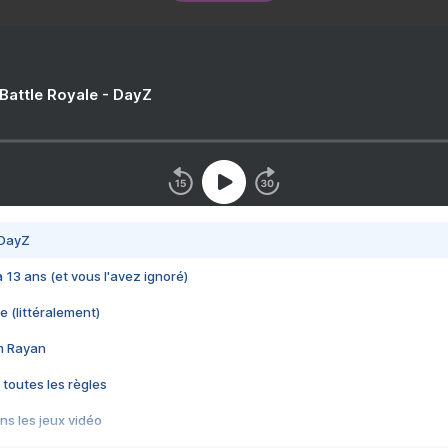
 Battle Royale - DayZ
 DayZ
 a 13 ans (et vous l'avez ignoré)
e (littéralement)
im Rayan
 toutes les règles
s les jeux vidéo