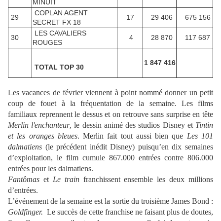
MINUIT
COPLAN AGENT
29
17
29 406
675 156
SECRET FX 18
LES CAVALIERS
30
4
28 870
117 687
ROUGES
1 847 416
TOTAL TOP 30
Les vacances de février viennent à point nommé donner un petit
coup de fouet à la fréquentation de la semaine. Les films
familiaux reprennent le dessus et on retrouve sans surprise en tête
Merlin l'enchanteur
, le dessin animé des studios Disney et
Tintin
et les oranges bleues
. Merlin fait tout aussi bien que
Les 101
dalmatiens
(le précédent inédit Disney) puisqu’en dix semaines
d’exploitation, le film cumule 867.000 entrées contre 806.000
entrées pour les dalmatiens.
Fantômas
et
Le train
franchissent ensemble les deux millions
d’entrées.
L’événement de la semaine est la sortie du troisième James Bond :
Goldfinger.
Le succès de cette franchise ne faisant plus de doutes,