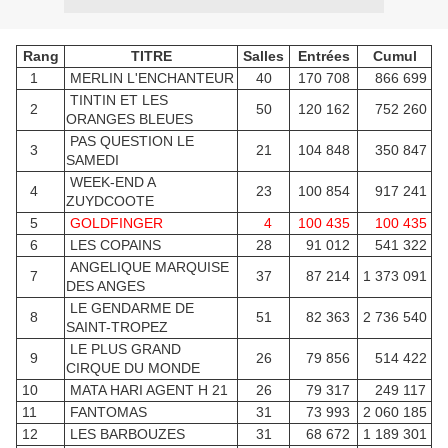
Rang
TITRE
Salles
Entrées
Cumul
1
MERLIN L'ENCHANTEUR
40
170 708
866 699
TINTIN ET LES
2
50
120 162
752 260
ORANGES BLEUES
PAS QUESTION LE
3
21
104 848
350 847
SAMEDI
WEEK-END A
4
23
100 854
917 241
ZUYDCOOTE
5
GOLDFINGER
4
100 435
100 435
6
LES COPAINS
28
91 012
541 322
ANGELIQUE MARQUISE
7
37
87 214
1 373 091
DES ANGES
LE GENDARME DE
8
51
82 363
2 736 540
SAINT-TROPEZ
LE PLUS GRAND
9
26
79 856
514 422
CIRQUE DU MONDE
10
MATA HARI AGENT H 21
26
79 317
249 117
11
FANTOMAS
31
73 993
2 060 185
12
LES BARBOUZES
31
68 672
1 189 301