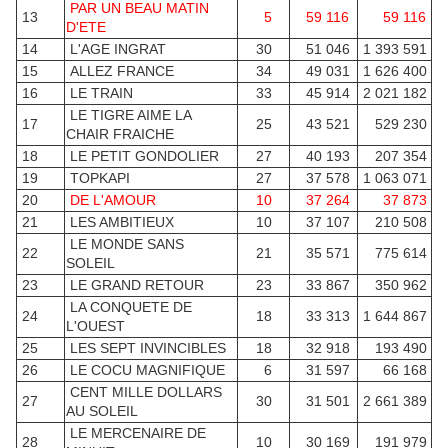
PAR UN BEAU MATIN
13
5
59 116
59 116
D'ETE
14
L'AGE INGRAT
30
51 046
1 393 591
15
ALLEZ FRANCE
34
49 031
1 626 400
16
LE TRAIN
33
45 914
2 021 182
LE TIGRE AIME LA
17
25
43 521
529 230
CHAIR FRAICHE
18
LE PETIT GONDOLIER
27
40 193
207 354
19
TOPKAPI
27
37 578
1 063 071
20
DE L'AMOUR
10
37 264
37 873
21
LES AMBITIEUX
10
37 107
210 508
LE MONDE SANS
22
21
35 571
775 614
SOLEIL
23
LE GRAND RETOUR
23
33 867
350 962
LA CONQUETE DE
24
18
33 313
1 644 867
L'OUEST
25
LES SEPT INVINCIBLES
18
32 918
193 490
26
LE COCU MAGNIFIQUE
6
31 597
66 168
CENT MILLE DOLLARS
27
30
31 501
2 661 389
AU SOLEIL
LE MERCENAIRE DE
28
10
30 169
191 979