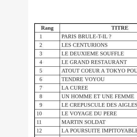
Rang
TITRE
1
PARIS BRULE-T-IL ?
2
LES CENTURIONS
3
LE DEUXIEME SOUFFLE
4
LE GRAND RESTAURANT
5
ATOUT COEUR A TOKYO POUR
6
TENDRE VOYOU
7
LA CUREE
8
UN HOMME ET UNE FEMME
9
LE CREPUSCULE DES AIGLE
10
LE VOYAGE DU PERE
11
MARTIN SOLDAT
12
LA POURSUITE IMPITOYABL