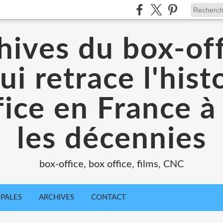
hives du box-off
ui retrace l'hist
ice en France à
les décennies
box-office, box office, films, CNC
IPALES
ARCHIVES
CONTACT