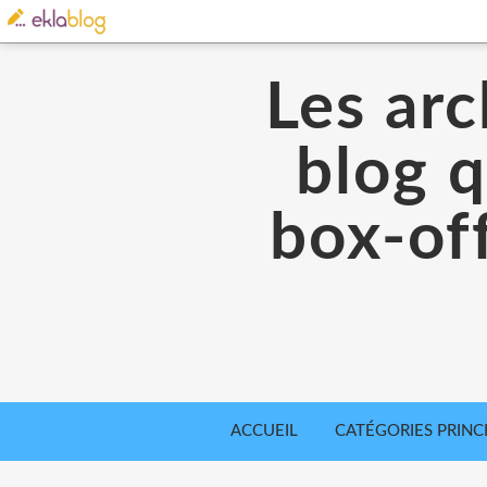
Les arc
blog q
box-off
ACCUEIL
CATÉGORIES PRINC