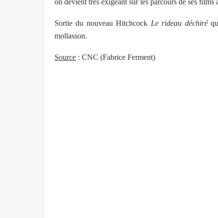
on devient très exigeant sur les parcours de ses film
Sortie du nouveau Hitchcock
Le rideau déchiré
qui
mollasson.
Source
: CNC (Fabrice Ferment)