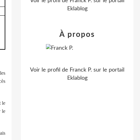
Voir le profil de
Franck P.
sur le portail
Eklablog
À propos
Voir le profil de
Franck P.
sur le portail
les
Eklablog
cès
 le
 le
ais