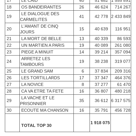
17
LE CAID
40
51 682
1 555 891
18
OS BANDEIRANTES
26
46 624
714 267
LE DIALOGUE DES
19
41
42 778
2 433 849
CARMELITES
L'AMANT DE CINQ
20
15
40 639
116 951
JOURS
21
LA MORT DE BELLE
13
40 339
86 593
22
UN MARTIEN A PARIS
19
40 089
261 080
23
PIEGE A MINUIT
14
39 214
357 094
ARRETEZ LES
24
19
38 238
319 077
TAMBOURS
25
LE GRAND SAM
6
37 834
209 316
26
LES TORTILLARDS
17
37 347
464 376
27
LA NOVICE
8
37 277
61 470
28
CA VA ETRE TA FETE
16
36 807
480 218
LA VACHE ET LE
29
35
36 612
6 317 575
PRISONNIER
30
ECOUTE MA CHANSON
16
35 791
456 728
1 918 075
TOTAL TOP 30