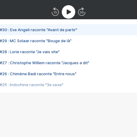
#30 : Eve Angeli raconte "Avant de partir"
#29 : MC Solaar raconte "Bouge de là"
28 : Lorie raconte "Je vais vite"
#27 : Christophe Willem raconte "Jacques a dit"
#26 : Chimène Badi raconte "Entre nous"
#25 : Indochine raconte "3e sexe"
#24 : Zaho raconte "C'est chelou"
#23 : Patrick Bruel raconte "Au café des délices"
#22 : Kyo raconte "Le chemin"
#21 : Nolwenn Leroy raconte "Cassé"