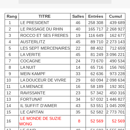
Rang
TITRE
Salles
Entrées
Cumul
1
LE PRESIDENT
46
258 308
439 689
2
LE PASSAGE DU RHIN
40
165 717
2 268 927
3
ROCCO ET SES FRERES
19
116 649
162 677
4
AUSTERLITZ
45
89 710
2 273 143
5
LES SEPT MERCENAIRES
22
88 402
712 659
6
LA VERITE
45
81 249
3 096 221
7
COCAGNE
24
73 670
490 534
8
LA NUIT
14
65 716
156 765
9
MEIN KAMPF
33
62 636
973 228
10
LA DOUCEUR DE VIVRE
29
60 094
2 098 634
11
LA MENACE
16
58 189
192 301
12
RAVISSANTE
23
57 342
450 316
13
FORTUNAT
34
57 032
1 446 827
14
IL SUFFIT D'AIMER
43
53 551
1 045 209
15
LE CAPITAN
35
52 582
2 773 701
LE MONDE DE SUZIE
16
8
52 569
52 569
WONG