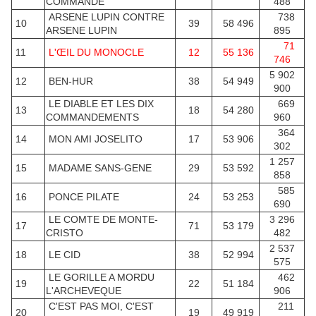
COMMANDE
488
ARSENE LUPIN CONTRE
738
10
39
58 496
ARSENE LUPIN
895
71
11
L'ŒIL DU MONOCLE
12
55 136
746
5 902
12
BEN-HUR
38
54 949
900
LE DIABLE ET LES DIX
669
13
18
54 280
COMMANDEMENTS
960
364
14
MON AMI JOSELITO
17
53 906
302
1 257
15
MADAME SANS-GENE
29
53 592
858
585
16
PONCE PILATE
24
53 253
690
LE COMTE DE MONTE-
3 296
17
71
53 179
CRISTO
482
2 537
18
LE CID
38
52 994
575
LE GORILLE A MORDU
462
19
22
51 184
L'ARCHEVEQUE
906
C'EST PAS MOI, C'EST
211
20
19
49 919