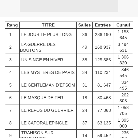
Rang
TITRE
Salles
Entrées
Cumul
1 153
1
LE JOUR LE PLUS LONG
36
286 190
645
LA GUERRE DES
3 494
2
49
168 937
BOUTONS
631
1 306
3
UN SINGE EN HIVER
38
125 386
320
846
4
LES MYSTERES DE PARIS
34
110 234
545
334
5
LE GENTLEMAN D'EPSOM
31
81 647
495
262
6
LE MASQUE DE FER
18
80 468
305
1 058
7
LE REPOS DU GUERRIER
24
77 368
705
1 395
8
LE CAPORAL EPINGLE
37
63 135
000
TRAHISON SUR
236
9
14
59 452