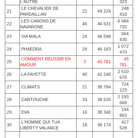
L'AUTRE
323
LE CHEVALIER DE
248
21
22
49 224
PARDAILLAN
410
LES CANONS DE
6 084
22
46
46 631
NAVARONE
732
564
23
VIA MALA
24
46 598
430
1 072
24
PHAEDRA
24
46 163
470
COMMENT REUSSIR EN
45
25
3
45 781
AMOUR
781
2 510
26
LA FAYETTE
40
42 240
676
724
27
CLIMATS
21
38 784
123
2 193
28
CARTOUCHE
33
38 525
668
194
29
EVA
16
38 340
663
L'HOMME QUI TUA
417
30
18
36 174
LIBERTY VALANCE
528