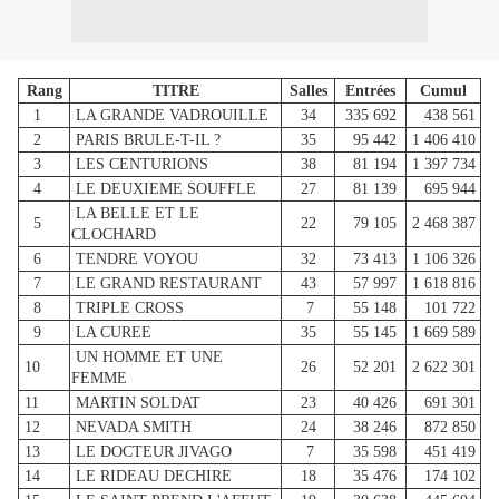
Rang
TITRE
Salles
Entrées
Cumul
1
LA GRANDE VADROUILLE
34
335 692
438 561
2
PARIS BRULE-T-IL ?
35
95 442
1 406 410
3
LES CENTURIONS
38
81 194
1 397 734
4
LE DEUXIEME SOUFFLE
27
81 139
695 944
LA BELLE ET LE
5
22
79 105
2 468 387
CLOCHARD
6
TENDRE VOYOU
32
73 413
1 106 326
7
LE GRAND RESTAURANT
43
57 997
1 618 816
8
TRIPLE CROSS
7
55 148
101 722
9
LA CUREE
35
55 145
1 669 589
UN HOMME ET UNE
10
26
52 201
2 622 301
FEMME
11
MARTIN SOLDAT
23
40 426
691 301
12
NEVADA SMITH
24
38 246
872 850
13
LE DOCTEUR JIVAGO
7
35 598
451 419
14
LE RIDEAU DECHIRE
18
35 476
174 102