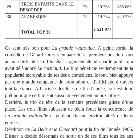
TROIS ENFANTS DANS LE
29
26
19 268
885 063
DESORDRE
30
ARABESQUE
27
19 254
829 273
1 521 977
TOTAL TOP 30
Ca sent très bon pour
La grande vadrouille
. A peine sortie, la
comédie de Gérard Oury s’empare de la première position sans
aucune difficulté. Le film était largement attendu par le public qui
avait déjà adoré
Le corniaud
. Le film bénéficie évidemment de la
popularité incroyable de ses deux comédiens, le tout, bien appuyé
par une grande campagne de promotion et d’affichage à travers
tout la France. A l’arrivée des fêtes de fin d’année, tout est donc
prêt pour que ce film soit aussi un évènement au box-office.
Derrière, le trio de tête de la semaine précédente glisse d’une
place. Les trois films subissent de plein fouet la concurrence de
La grande vadrouille
et perdent chacun environ 40% de leurs
entrées.
Réédition de
La Belle et le Clochard
pour la fin de l’année 1966.
Disney a décidé désormais de sortir un de ses films tous les ans