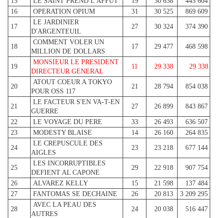
15
LE SAINT PREND L'AFFUT
19
30 638
445 604
16
OPERATION OPIUM
31
30 525
869 609
LE JARDINIER
17
27
30 324
374 390
D'ARGENTEUIL
COMMENT VOLER UN
18
17
29 477
468 598
MILLION DE DOLLARS
MONSIEUR LE PRESIDENT
19
11
29 338
29 338
DIRECTEUR GENERAL
ATOUT COEUR A TOKYO
20
21
28 794
854 038
POUR OSS 117
LE FACTEUR S'EN VA-T-EN
21
27
26 899
843 867
GUERRE
22
LE VOYAGE DU PERE
33
26 493
636 507
23
MODESTY BLAISE
14
26 160
264 835
LE CREPUSCULE DES
24
23
23 218
677 144
AIGLES
LES INCORRUPTIBLES
25
29
22 918
907 754
DEFIENT AL CAPONE
26
ALVAREZ KELLY
15
21 598
137 484
27
FANTOMAS SE DECHAINE
26
20 813
3 209 295
AVEC LA PEAU DES
28
24
20 038
516 447
AUTRES