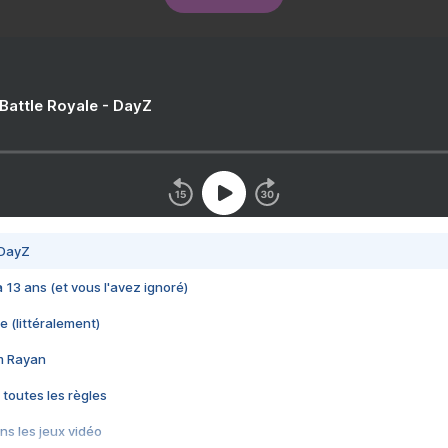
 Battle Royale - DayZ
 DayZ
 a 13 ans (et vous l'avez ignoré)
e (littéralement)
im Rayan
 toutes les règles
s les jeux vidéo