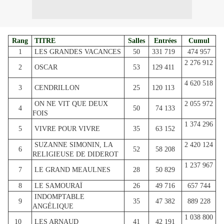
Rang
TITRE
Salles
Entrées
Cumul
1
LES GRANDES VACANCES
50
331 719
474 957
2 276 912
2
OSCAR
53
129 411
4 620 518
3
CENDRILLON
25
120 113
ON NE VIT QUE DEUX
2 055 972
4
50
74 133
FOIS
1 374 296
5
VIVRE POUR VIVRE
35
63 152
SUZANNE SIMONIN, LA
2 420 124
6
52
58 208
RELIGIEUSE DE DIDEROT
1 237 967
7
LE GRAND MEAULNES
28
50 829
8
LE SAMOURAÏ
26
49 716
657 744
INDOMPTABLE
9
35
47 382
889 228
ANGÉLIQUE
1 038 800
10
LES ARNAUD
41
42 191