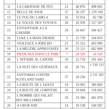
11
LA CARAVANE DE FEU
23
40 876
498 605
12
BELLE DE JOUR
37
36 197
1 270 169
13
LE FOU DU LABO 4
16
33 054
82 740
14
LE SOLEIL DES VOYOUS
28
26 939
1 527 507
ESTOUFFADE A LA
15
29
26 847
506 427
CARAÏBE
16
LUKE LA MAIN FROIDE
5
25 739
104 819
17
VIOLENCE A JÉRICHO
21
25 522
493 999
18
LA MÉGÈRE APPRIVOISÉE
16
25 211
682 069
19
PIEDS NUS DANS LE PARC
7
24 526
24 526
20
L'AFFAIRE AL CAPONE
10
22 710
181 443
1 530 123
21
LA NUIT DES GÉNÉRAUX
42
20 741
FANTOMAS CONTRE
2 511 205
22
37
20 250
SCOTLAND YARD
23
LA ROUTE DE L'OUEST
19
19 965
389 869
24
LA ROUTE DE CORINTHE
16
19 604
158 602
L'HOMME QUI VALAIT
25
29
19 300
481 070
DES MILLIARDS
26
A CŒUR JOIE
14
18 538
540 587