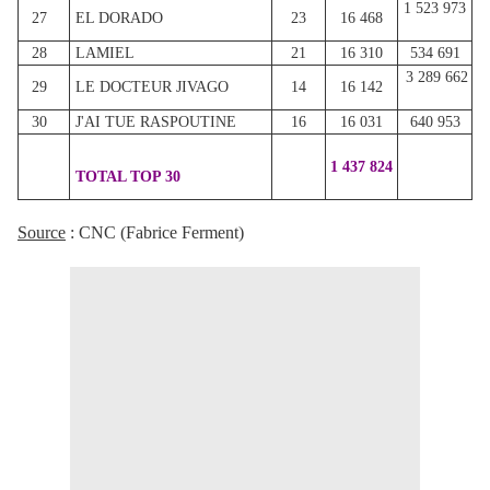
1 523 973
27
EL DORADO
23
16 468
28
LAMIEL
21
16 310
534 691
3 289 662
29
LE DOCTEUR JIVAGO
14
16 142
30
J'AI TUE RASPOUTINE
16
16 031
640 953
1 437 824
TOTAL TOP 30
Source
: CNC (Fabrice Ferment)