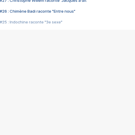
#27 : Christophe Willem raconte "Jacques a dit"
#26 : Chimène Badi raconte "Entre nous"
#25 : Indochine raconte "3e sexe"
#24 : Zaho raconte "C'est chelou"
#23 : Patrick Bruel raconte "Au café des délices"
#22 : Kyo raconte "Le chemin"
#21 : Nolwenn Leroy raconte "Cassé"
#20 : Patrick Hernandez raconte "Born to be alive"
#19 : Lorie raconte "Près de moi"
#18 : Michael Jones raconte "A nos actes manqués" (avec Jean-Jacque
#17 : Khaled raconte "Aïcha"
#16 : Corneille raconte "Parce qu'on vient de loin"
#15 : Indochine raconte "L'aventurier"